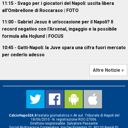
11:15 - Svago per i giocatori del Napoli: uscita libera
all'Ombrellone di Roccaraso | FOTO
11:00 - Gabriel Jesus è un'occasione per il Napoli? Il
record negativo con l'Arsenal, ingaggio e la possibile
formula alla Hojlund | FOCUS
10:45 - Gatti-Napoli: la Juve spara una cifra fuori mercato
per cederlo adesso
Altre Notizie »
CalcioNapoli24.it
testata giornalistica n.46 aut. Tribunale di Napoli del
18/06/2010 - N. registrazione ROC-27006.
Direttore responsabile: Salvatore Passante
Social Multiservice Cooperativa, Via Dei Fiorentini 21, 80133 Napoli P.I.