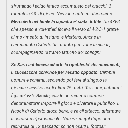
sfruttando l’acido lattico accumulato dai crucchi. 3
moduli in 90’ di gioco. Nessun punto di riferimento.
Mercoledi nel finale la squadra e’ stata duttile
. Un 4-3-3
che spesso e volentieri faceva il verso al 4-2-3-1 grazie
al movimento di Insigne e Mertens. Anche in
campionato Carletto ha mutato piu’ volte la scena,
scompaginando le trame tattiche dei colleghi.
Se Sarri sublimava ad arte la ripetitivita’ dei movimenti,
il successore convince per l’esatto opposto
. Cambia
uomini e schemi, lasciando poi fare al singolo la
giocata decisiva negli ulimi 25 metri. Tra i due, entrambi
figli del vate
Sacchi
, esiste un minimo comune
denominatore: imporre il gioco e divertire il pubblico. Il
Napoli di Carletto gioca bene, e va all’attacco: affermare
il contrario e’paradossale. Non vai in gol dopo una
ragnatela di 12 passaggi se non esalti il football