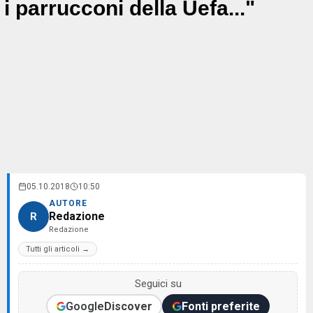
i parrucconi della Uefa..."
05.10.2018
10:50
AUTORE
Redazione
R
Redazione
Tutti gli articoli →
Seguici su
Google
Discover
Fonti preferite