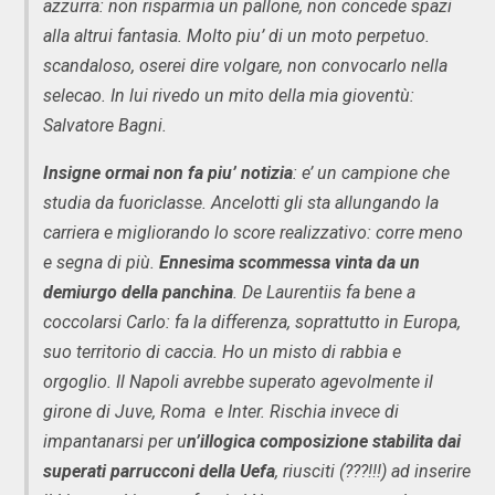
azzurra: non risparmia un pallone, non concede spazi
alla altrui fantasia. Molto piu’ di un moto perpetuo.
scandaloso, oserei dire volgare, non convocarlo nella
selecao. In lui rivedo un mito della mia gioventù:
Salvatore Bagni.
Insigne ormai non fa piu’ notizia
: e’ un campione che
studia da fuoriclasse. Ancelotti gli sta allungando la
carriera e migliorando lo score realizzativo: corre meno
e segna di più.
Ennesima scommessa vinta da un
demiurgo della panchina
. De Laurentiis fa bene a
coccolarsi Carlo: fa la differenza, soprattutto in Europa,
suo territorio di caccia. Ho un misto di rabbia e
orgoglio. Il Napoli avrebbe superato agevolmente il
girone di Juve, Roma e Inter. Rischia invece di
impantanarsi per u
n’illogica composizione stabilita dai
superati parrucconi della Uefa
, riusciti (???!!!) ad inserire