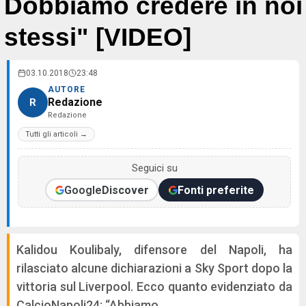
Dobbiamo credere in noi
stessi" [VIDEO]
03.10.2018
23:48
AUTORE
Redazione
R
Redazione
Tutti gli articoli →
Seguici su
Google
Discover
Fonti preferite
Kalidou Koulibaly, difensore del Napoli, ha
rilasciato alcune dichiarazioni a Sky Sport dopo la
vittoria sul Liverpool. Ecco quanto evidenziato da
CalcioNapoli24: “Abbiamo