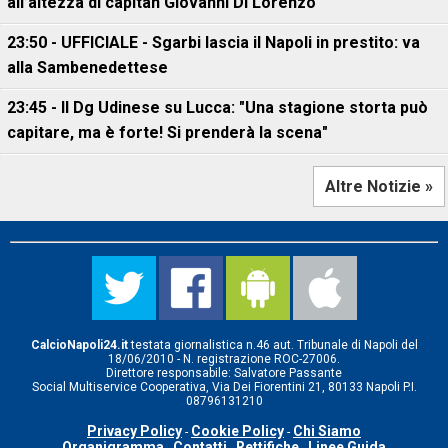
all’altezza di capitan Giovanni Di Lorenzo"
23:50 - UFFICIALE - Sgarbi lascia il Napoli in prestito: va
alla Sambenedettese
23:45 - Il Dg Udinese su Lucca: "Una stagione storta può
capitare, ma è forte! Si prenderà la scena"
Altre Notizie »
CalcioNapoli24.it
testata giornalistica n.46 aut. Tribunale di Napoli del
18/06/2010 - N. registrazione ROC-27006.
Direttore responsabile: Salvatore Passante
Social Multiservice Cooperativa, Via Dei Fiorentini 21, 80133 Napoli P.I.
08796131210
Privacy Policy
Cookie Policy
Chi Siamo
-
-
Organigramma
Contatti
Rettifiche
Linee Guida