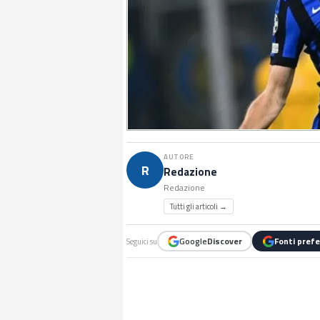
AUTORE
R
Redazione
Redazione
Tutti gli articoli →
Google
Discover
Fonti prefe
Seguici su