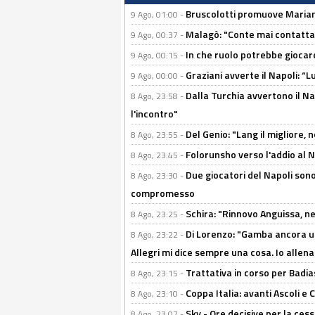
Bruscolotti promuove Marianu
9 Ago, 01:00 -
Malagò: "Conte mai contattato
9 Ago, 00:37 -
In che ruolo potrebbe giocare
9 Ago, 00:15 -
Graziani avverte il Napoli: “Lu
9 Ago, 00:00 -
Dalla Turchia avvertono il Na
8 Ago, 23:58 -
l'incontro"
Del Genio: "Lang il migliore, 
8 Ago, 23:55 -
Folorunsho verso l'addio al Na
8 Ago, 23:45 -
Due giocatori del Napoli sono
8 Ago, 23:30 -
compromesso
Schira: "Rinnovo Anguissa, neg
8 Ago, 23:25 -
Di Lorenzo: "Gamba ancora u
8 Ago, 23:22 -
Allegri mi dice sempre una cosa. Io allena
Trattativa in corso per Badia
8 Ago, 23:15 -
Coppa Italia: avanti Ascoli 
8 Ago, 23:10 -
Sky - Ore decisive per la ces
8 Ago, 23:07 -