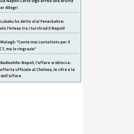
Da Napoli-Celta Vigo arriva una brutta
per Allegri
Lukaku ha detto
sì
al Fenerbahce:
o l'intesa tra i turchi ed il Napoli!
Malagò: "Conte mai contattato per il
 CT, ma lo ringrazio"
Badiashile-Napoli, l'affare si sblocca:
offerta ufficiale al Chelsea, le cifre e la
dell'affare