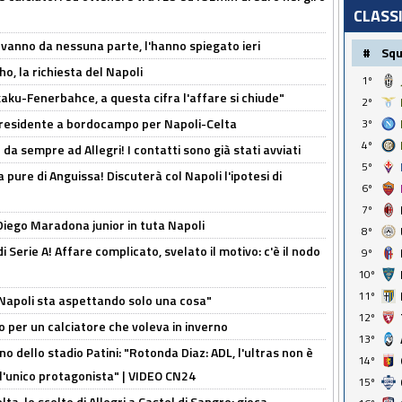
CLASS
 vanno da nessuna parte, l'hanno spiegato ieri
#
Sq
o, la richiesta del Napoli
1º
aku-Fenerbahce, a questa cifra l'affare si chiude"
2º
 Presidente a bordocampo per Napoli-Celta
3º
4º
da sempre ad Allegri! I contatti sono già stati avviati
5º
a pure di Anguissa! Discuterà col Napoli l'ipotesi di
6º
7º
Diego Maradona junior in tuta Napoli
8º
di Serie A! Affare complicato, svelato il motivo: c'è il nodo
9º
10º
11º
l Napoli sta aspettando solo una cosa"
12º
ivo per un calciatore che voleva in inverno
13º
no dello stadio Patini: "Rotonda Diaz: ADL, l'ultras non è
14º
 l'unico protagonista" | VIDEO CN24
15º
lta, le scelte di Allegri a Castel di Sangro: gioca