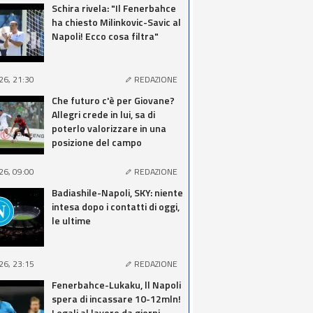
Schira rivela: "Il Fenerbahce
ha chiesto Milinkovic-Savic al
Napoli! Ecco cosa filtra"
26, 21:30
REDAZIONE
Che futuro c'è per Giovane?
Allegri crede in lui, sa di
poterlo valorizzare in una
posizione del campo
26, 09:00
REDAZIONE
Badiashile-Napoli, SKY: niente
intesa dopo i contatti di oggi,
le ultime
26, 23:15
REDAZIONE
Fenerbahce-Lukaku, ll Napoli
spera di incassare 10-12mln!
Legali al lavoro da giorni