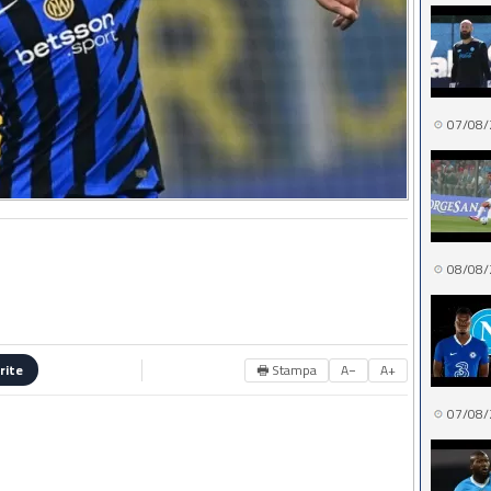
07/08/
08/08/
🖶 Stampa
A−
A+
rite
07/08/