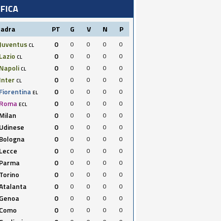
IFICA
uadra
PT
G
V
N
P
Juventus
0
0
0
0
0
CL
Lazio
0
0
0
0
0
CL
Napoli
0
0
0
0
0
CL
Inter
0
0
0
0
0
CL
Fiorentina
0
0
0
0
0
EL
Roma
0
0
0
0
0
ECL
Milan
0
0
0
0
0
Udinese
0
0
0
0
0
Bologna
0
0
0
0
0
Lecce
0
0
0
0
0
Parma
0
0
0
0
0
Torino
0
0
0
0
0
Atalanta
0
0
0
0
0
Genoa
0
0
0
0
0
Como
0
0
0
0
0