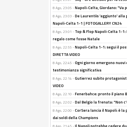
Napoli-Celta, Giordano: "Va p
8 Ago, 23:05 -
De Laurentiis 'aggiunto' alla
8 Ago, 23:03 -
Napoli-Celta 1-1 | FOTOGALLERY CN24
Top & Flop Napoli-Celta 1-1: 
8 Ago, 23:01 -
regalo come fosse Natale
Napoli-Celta 1-1: segui il pos
8 Ago, 22:55 -
DIRETTA VIDEO
Ogni giorno emergono nuovi d
8 Ago, 22:45 -
testimonianza significativa
Gutierrez subito protagonist
8 Ago, 22:14 -
VIDEO
Fenerbahce: pronto il piano 
8 Ago, 22:10 -
Dal Belgio la frenata: "Non c
8 Ago, 22:02 -
CorSera lancia il Napoli: è l
8 Ago, 22:00 -
dai soldi della Champions
Il Napoli potrebbe cedere due
8 Ago, 21:45 -