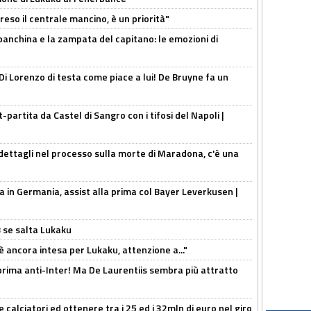
reso il centrale mancino, è un priorità"
 panchina e la zampata del capitano: le emozioni di
Di Lorenzo di testa come piace a lui! De Bruyne fa un
t-partita da Castel di Sangro con i tifosi del Napoli |
ettagli nel processo sulla morte di Maradona, c'è una
a in Germania, assist alla prima col Bayer Leverkusen |
B se salta Lukaku
'è ancora intesa per Lukaku, attenzione a..."
a prima anti-Inter! Ma De Laurentiis sembra più attratto
 calciatori ed ottenere tra i 25 ed i 32mln di euro nel giro