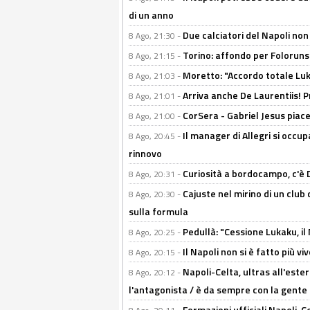
di un anno
Due calciatori del Napoli non
8 Ago, 21:30 -
Torino: affondo per Folorunsh
8 Ago, 21:15 -
Moretto: "Accordo totale Luk
8 Ago, 21:03 -
Arriva anche De Laurentiis!
8 Ago, 21:01 -
CorSera - Gabriel Jesus piace 
8 Ago, 21:00 -
Il manager di Allegri si occup
8 Ago, 20:45 -
rinnovo
Curiosità a bordocampo, c'è 
8 Ago, 20:31 -
Cajuste nel mirino di un club 
8 Ago, 20:30 -
sulla formula
Pedullà: "Cessione Lukaku, i
8 Ago, 20:25 -
Il Napoli non si è fatto più v
8 Ago, 20:15 -
Napoli-Celta, ultras all'ester
8 Ago, 20:12 -
l'antagonista / è da sempre con la gente
Formazioni ufficiali Napoli-Ce