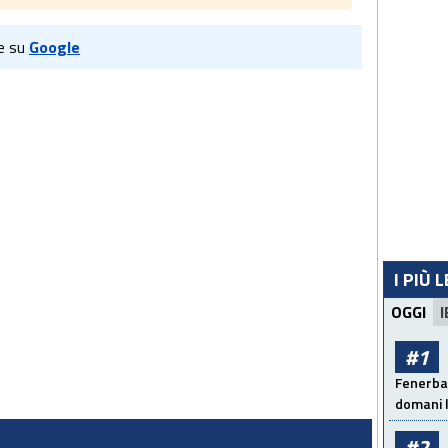
e su
Google
I PIÙ 
OGGI
I
#1
Fenerbah
domani l
#2