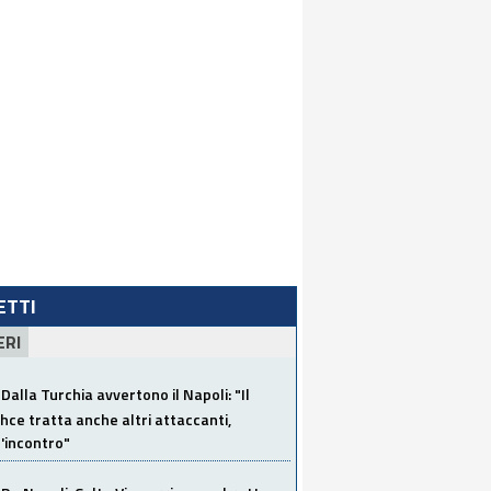
LETTI
ERI
Dalla Turchia avvertono il Napoli: "Il
ce tratta anche altri attaccanti,
'incontro"