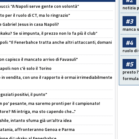
cci: “A Napoli serve gente con volontà”
notizia 
 per il ruolo di CT, ma lo ringrazio"
#3
 Gabriel Jesus in casa Napoli?
manca sol
kaku? Se si impunta, il prezzo non lo fa più il club”
#4
poli: "Il Fenerbahce tratta anche altri attaccanti, domani
ruolo di
non capisco il mancato arrivo di Favasuli"
#5
poli: non c'è solo il Torino
presto l'
 in vendita, con uno il rapporto è ormai irrimediabilmente
formula 
oziati positivi, il punto"
n po' pesante, ma saremo pronti per il campionato!
tore? Mi intriga, ma sto capendo che..."
shile, intanto sfuma già un'altra idea
e Catania, affronteranno Genoa e Parma
sione di Lukaku al Fenerbahce