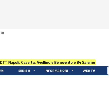
:00
 DTT Napoli, Caserta, Avellino e Benevento e 84 Salerno
UM
SERIE A
INFORMAZIONI
WEB TV