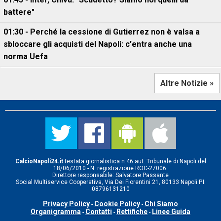
battere"
01:30 - Perché la cessione di Gutierrez non è valsa a
sbloccare gli acquisti del Napoli: c'entra anche una
norma Uefa
Altre Notizie »
CalcioNapoli24.it
testata giornalistica n.46 aut. Tribunale di Napoli del
18/06/2010 - N. registrazione ROC-27006.
Direttore responsabile: Salvatore Passante
Social Multiservice Cooperativa, Via Dei Fiorentini 21, 80133 Napoli P.I.
08796131210
Privacy Policy
Cookie Policy
Chi Siamo
-
-
Organigramma
Contatti
Rettifiche
Linee Guida
-
-
-