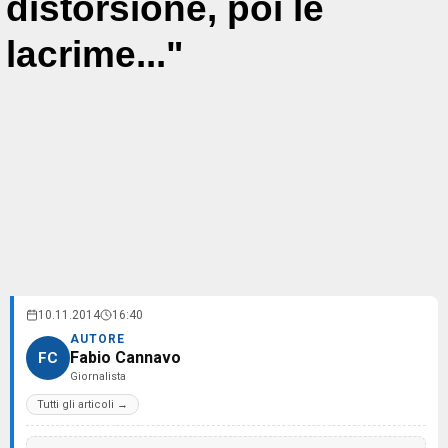
distorsione, poi le
lacrime..."
10.11.2014
16:40
AUTORE
Fabio Cannavo
FC
Giornalista
Tutti gli articoli →