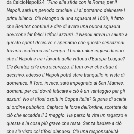
da CalcioNapoli24:
“Fino alla sfida con la Roma, per il
Napoli, sarà un periodo cruciale. Lì si potranno delineare i
primi bilanci. C’è bisogno di una squadra al 100%, il fatto
che Benitez continui a dire di avere una buona squadra
dovrebbe far felici i tifosi azzurri. Il Napoli arriva in salute a
questo sprint decisivo e speriamo che queste sensazioni
trovino conferma sul campo. I bookmaker inglesi dicono
che il Napoli è tra i favoriti della vittoria d’Europa League?
C’è Benitez ch’è una sicurezza. Il turn over che attua è
decisivo, adesso il Napoli potrà stare tranquillo in vista di
domenica. Il Toro, invece, sarà impegnato al San Mames,
domani, per cui dovrà faticare e ciò è un vantaggio per gli
azzurri. No ai tifosi ospiti in Coppa Italia? Si parla di scelte
di ordine pubblico. Capisco le forze dell’ordine, scottate da
ciò che accadde il 3 maggio. Ha perso la vita un ragazzo e
questa è la cosa più grave che resta. Senza badare a ciò
che s’è visto coi tifosi olandesi. C’è una responsabilità