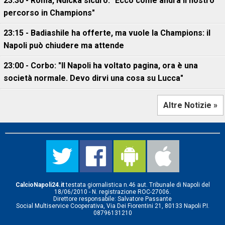
23:30 - Roma, Ndicka sicuro: "Ecco come andrà il nostro
percorso in Champions"
23:15 - Badiashile ha offerte, ma vuole la Champions: il
Napoli può chiudere ma attende
23:00 - Corbo: "Il Napoli ha voltato pagina, ora è una
società normale. Devo dirvi una cosa su Lucca"
Altre Notizie »
CalcioNapoli24.it
testata giornalistica n.46 aut. Tribunale di Napoli del
18/06/2010 - N. registrazione ROC-27006.
Direttore responsabile: Salvatore Passante
Social Multiservice Cooperativa, Via Dei Fiorentini 21, 80133 Napoli P.I.
08796131210