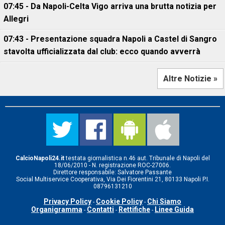
07:45 - Da Napoli-Celta Vigo arriva una brutta notizia per
Allegri
07:43 - Presentazione squadra Napoli a Castel di Sangro
stavolta ufficializzata dal club: ecco quando avverrà
Altre Notizie »
CalcioNapoli24.it
testata giornalistica n.46 aut. Tribunale di Napoli del
18/06/2010 - N. registrazione ROC-27006.
Direttore responsabile: Salvatore Passante
Social Multiservice Cooperativa, Via Dei Fiorentini 21, 80133 Napoli P.I.
08796131210
Privacy Policy
Cookie Policy
Chi Siamo
-
-
Organigramma
Contatti
Rettifiche
Linee Guida
-
-
-