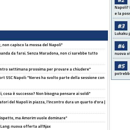
Napoli? 
e la pos
#3
Lukaku p
#4
, non capisco la mossa del Napoli"
omanda da farsi. Senza Maradona, non ci sarebbe tutto
nuova of
#5
contro settimana prossima per provare a chiudere"
potrebbe
port SSC Napoli: "Neres ha svolto parte della sessione con
li, cosa è successo? Non bisogna pensare ai soldi"
atori del Napoli in piazza, l'incontro dura un quarto d'ora |
o rispetto, ma Amorim vuole dominare"
 Lang: nuova offerta all'Ajax