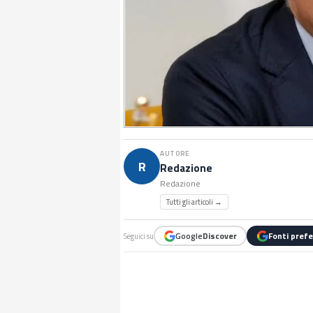
AUTORE
R
Redazione
Redazione
Tutti gli articoli →
Google
Discover
Fonti prefe
Seguici su