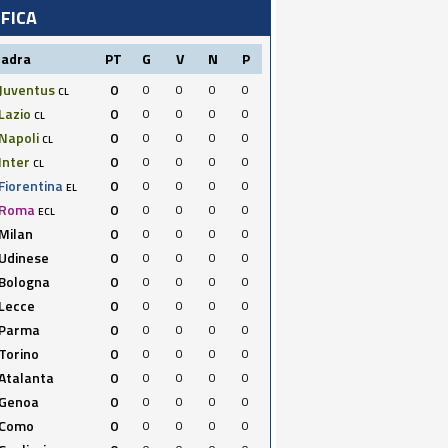
IFICA
uadra
PT
G
V
N
P
Juventus
0
0
0
0
0
CL
Lazio
0
0
0
0
0
CL
Napoli
0
0
0
0
0
CL
Inter
0
0
0
0
0
CL
Fiorentina
0
0
0
0
0
EL
Roma
0
0
0
0
0
ECL
Milan
0
0
0
0
0
Udinese
0
0
0
0
0
Bologna
0
0
0
0
0
Lecce
0
0
0
0
0
Parma
0
0
0
0
0
Torino
0
0
0
0
0
Atalanta
0
0
0
0
0
Genoa
0
0
0
0
0
Como
0
0
0
0
0