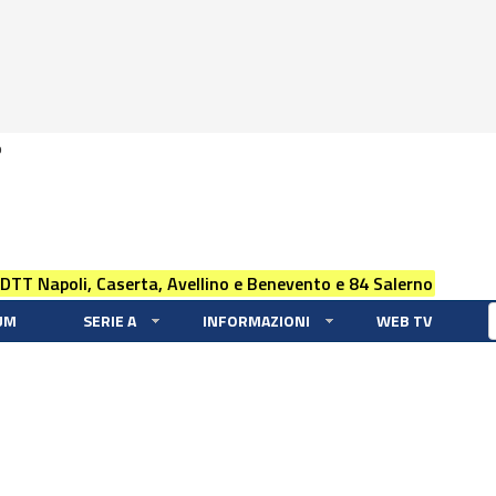
0
 DTT Napoli, Caserta, Avellino e Benevento e 84 Salerno
UM
SERIE A
INFORMAZIONI
WEB TV