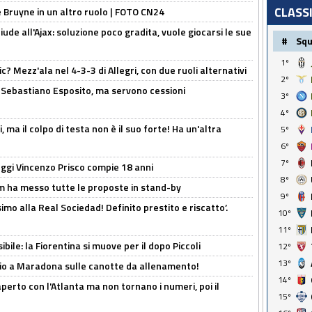
CLASS
De Bruyne in un altro ruolo | FOTO CN24
de all'Ajax: soluzione poco gradita, vuole giocarsi le sue
#
Sq
1º
? Mezz'ala nel 4-3-3 di Allegri, con due ruoli alternativi
2º
a Sebastiano Esposito, ma servono cessioni
3º
4º
, ma il colpo di testa non è il suo forte! Ha un'altra
5º
6º
7º
ggi Vincenzo Prisco compie 18 anni
8º
 ha messo tutte le proposte in stand-by
9º
imo alla Real Sociedad! Definito prestito e riscatto’.
10º
11º
ibile: la Fiorentina si muove per il dopo Piccoli
12º
13º
o a Maradona sulle canotte da allenamento!
14º
erto con l'Atlanta ma non tornano i numeri, poi il
15º