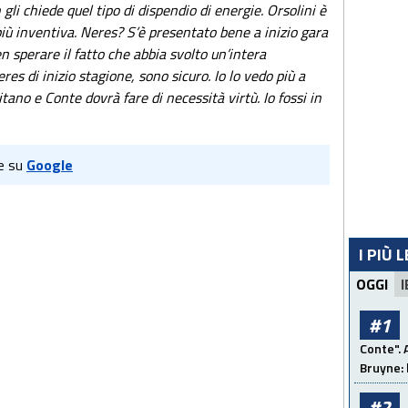
 gli chiede quel tipo di dispendio di energie. Orsolini è
iù inventiva. Neres? S’è presentato bene a inizio gara
en sperare il fatto che abbia svolto un’intera
es di inizio stagione, sono sicuro. Io lo vedo più a
tano e Conte dovrà fare di necessità virtù. Io fossi in
e su
Google
I PIÙ 
OGGI
I
#1
Conte". 
Bruyne: 
#2