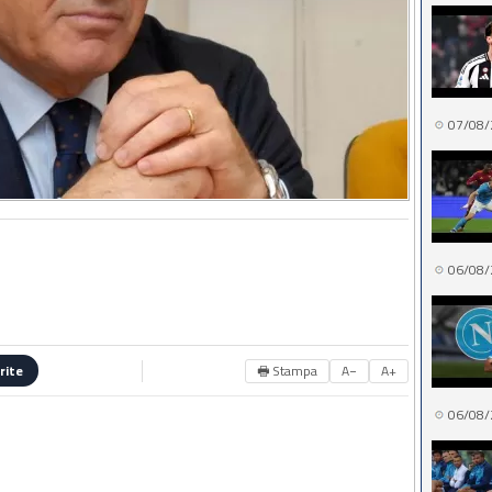
07/08/
06/08/
🖶 Stampa
A−
A+
rite
06/08/