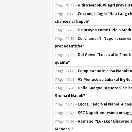
Ritiro Napoli: Allegri prova 
7 Ago, 18:15 -
Cm.com, Longo: "Noa Lang chiu
7 Ago, 18:00 -
chances al Napoli"
De Bruyne come Pirlo o Modric
7 Ago, 17:45 -
Cerchione: "Il Napoli osserv
7 Ago, 17:30 -
propedeutiche"
Del Genio: "Lucca alto 2 metri
7 Ago, 17:15 -
qualità"
Compleanno in casa Napoli: o
7 Ago, 17:00 -
AS Monaco su Lukaku! BigRom
7 Ago, 16:45 -
Dalla Spagna: ‘Aguerd viciniss
7 Ago, 16:30 -
Sfuma il Napoli?
Lucca, l'addio al Napoli è poss
7 Ago, 16:15 -
SSC Napoli, ennesimo omaggi
7 Ago, 15:45 -
Romano: "Lukaku? Discorso ap
7 Ago, 15:30 -
Monaco..."