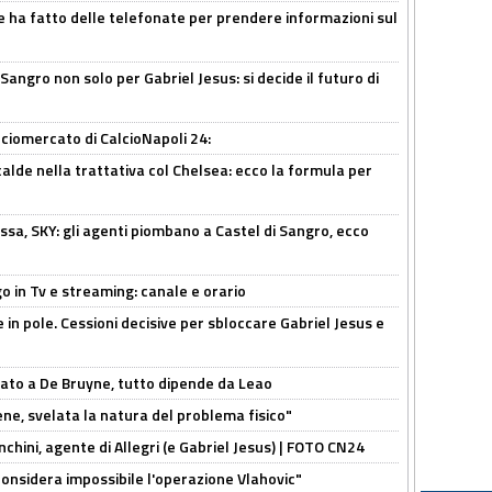
e ha fatto delle telefonate per prendere informazioni sul
 Sangro non solo per Gabriel Jesus: si decide il futuro di
ciomercato di CalcioNapoli 24:
calde nella trattativa col Chelsea: ecco la formula per
ssa, SKY: gli agenti piombano a Castel di Sangro, ecco
o in Tv e streaming: canale e orario
e in pole. Cessioni decisive per sbloccare Gabriel Jesus e
sato a De Bruyne, tutto dipende da Leao
e, svelata la natura del problema fisico"
chini, agente di Allegri (e Gabriel Jesus) | FOTO CN24
considera impossibile l'operazione Vlahovic"