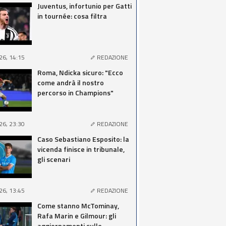
Juventus, infortunio per Gatti
in tournée: cosa filtra
26, 14:15
REDAZIONE
Roma, Ndicka sicuro: "Ecco
come andrà il nostro
percorso in Champions"
26, 23:30
REDAZIONE
Caso Sebastiano Esposito: la
vicenda finisce in tribunale,
gli scenari
26, 13:45
REDAZIONE
Come stanno McTominay,
Rafa Marin e Gilmour: gli
aggiornamenti sulle