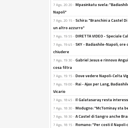
Mpasinkatu svela: "Badiashil
7 Ago, 20:20 -
Napoli"
Schira: "Branchini a Castel Di
7 Ago, 20:15 -
un altro azzurro"
DIRETTA VIDEO - Speciale Cal
7 Ago, 19:55 -
SKY - Badiashile-Napoli, ore 
7 Ago, 19:45 -
chiudere
Gabriel Jesus e rinnovo Angui
7 Ago, 19:30 -
cosa filtra
Dove vedere Napoli-Celta Vig
7 Ago, 19:15 -
Rai - Ajax per Lang, Badiashil
7 Ago, 19:00 -
Vicario
Il Galatasaray resta interes
7 Ago, 18:45 -
Modugno: "McTominay sta ben
7 Ago, 18:30 -
A Castel di Sangro anche Bran
7 Ago, 18:30 -
Romano: "Per costi il Napoli 
7 Ago, 18:15 -