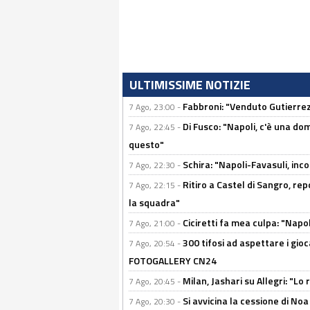
ULTIMISSIME NOTIZIE
Fabbroni: "Venduto Gutierrez
7 Ago, 23:00 -
Di Fusco: "Napoli, c'è una d
7 Ago, 22:45 -
questo"
Schira: "Napoli-Favasuli, in
7 Ago, 22:30 -
Ritiro a Castel di Sangro, re
7 Ago, 22:15 -
la squadra"
Ciciretti fa mea culpa: "Napo
7 Ago, 21:00 -
300 tifosi ad aspettare i gioc
7 Ago, 20:54 -
FOTOGALLERY CN24
Milan, Jashari su Allegri: "L
7 Ago, 20:45 -
Si avvicina la cessione di Noa
7 Ago, 20:30 -