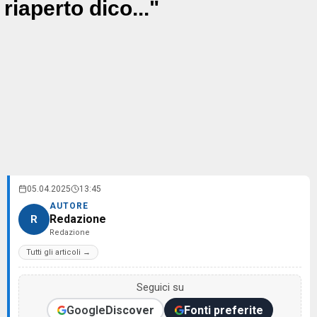
riaperto dico..."
05.04.2025
13:45
AUTORE
Redazione
R
Redazione
Tutti gli articoli →
Seguici su
Google
Discover
Fonti preferite