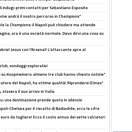
li indugi: primi contatti per Sebastiano Esposito
ome andrà il nostro percorso in Champions"
ole la Champions: il Napoli può chiudere ma attende
pagina, ora è una società normale. Devo dirvi una cosa su
Gabriel Jesus con l'Arsenal! L'attaccante apre al
club, sondaggi esplorativi
ci su Koopmeiners: almeno tre club hanno chiesto notizie"
catore del Napoli, ha ottime qualità! Riprenderei Elmas"
stasera il suo arrivo in Italia
ku: una destinazione prende quota in silenzio
oli-Chelsea per il riscatto di Badiashile, ecco le cifre
i euro da tagliare! Ecco il costo annuo dei sette calciatori