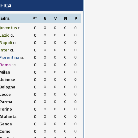
IFICA
uadra
PT
G
V
N
P
Juventus
0
0
0
0
0
CL
Lazio
0
0
0
0
0
CL
Napoli
0
0
0
0
0
CL
Inter
0
0
0
0
0
CL
Fiorentina
0
0
0
0
0
EL
Roma
0
0
0
0
0
ECL
Milan
0
0
0
0
0
Udinese
0
0
0
0
0
Bologna
0
0
0
0
0
Lecce
0
0
0
0
0
Parma
0
0
0
0
0
Torino
0
0
0
0
0
Atalanta
0
0
0
0
0
Genoa
0
0
0
0
0
Como
0
0
0
0
0