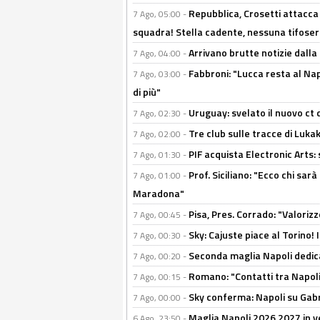
Repubblica, Crosetti attacca 
7 Ago, 05:00 -
squadra! Stella cadente, nessuna tifoseri
Arrivano brutte notizie dalla
7 Ago, 04:00 -
Fabbroni: "Lucca resta al Na
7 Ago, 03:00 -
di più"
Uruguay: svelato il nuovo ct d
7 Ago, 02:30 -
Tre club sulle tracce di Luka
7 Ago, 02:00 -
PIF acquista Electronic Arts: 
7 Ago, 01:30 -
Prof. Siciliano: "Ecco chi sarà
7 Ago, 01:00 -
Maradona"
Pisa, Pres. Corrado: "Valoriz
7 Ago, 00:45 -
Sky: Cajuste piace al Torino!
7 Ago, 00:30 -
Seconda maglia Napoli dedica
7 Ago, 00:20 -
Romano: "Contatti tra Napoli 
7 Ago, 00:15 -
Sky conferma: Napoli su Gabr
7 Ago, 00:00 -
Maglia Napoli 2026 2027 in ve
6 Ago, 23:50 -