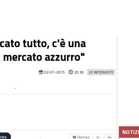
ccato tutto, c'è una
l mercato azzurro"
02-01-2015
20:30
LE INTERVISTE
NOTIZ
🖶 Stampa
A−
A+
rite