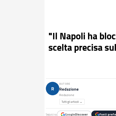
"Il Napoli ha blo
scelta precisa su
AUTORE
R
Redazione
Redazione
Tutti gli articoli →
Google
Discover
Fonti prefe
Seguici su