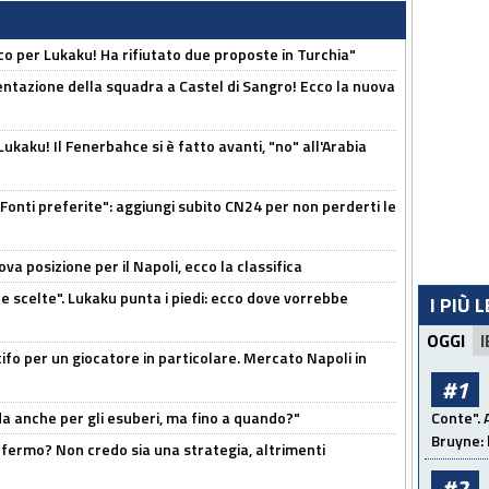
o per Lukaku! Ha rifiutato due proposte in Turchia"
entazione della squadra a Castel di Sangro! Ecco la nuova
kaku! Il Fenerbahce si è fatto avanti, "no" all'Arabia
Fonti preferite": aggiungi subito CN24 per non perderti le
a posizione per il Napoli, ecco la classifica
e scelte". Lukaku punta i piedi: ecco dove vorrebbe
I PIÙ 
OGGI
I
tifo per un giocatore in particolare. Mercato Napoli in
#1
rda anche per gli esuberi, ma fino a quando?"
Conte". 
Bruyne: 
 fermo? Non credo sia una strategia, altrimenti
#2