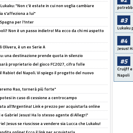
Lukaku: "Non c'è estate in cui non voglia cambiare
potrebbe
a s'affeziona a lui"
#3
 Spagna per l'Inter
Lukaku p
poli? Non è un passo indietro! Ma ecco da chi mi aspetto
#4
i Olivera, è un ex Serie A
Jesus! H
ku: una destinazione prende quota in silenzio
#5
sarà proprietario del gioco FC2027, cifra folle
Cruijff e
 il Rabiot del Napoli. Vi spiego il progetto del nuovo
Napoli
zeremo Rao, tornerà più forte"
 Ipotesi in caso di cessione a centrocampo
ta all'Argentina! Link e prezzo per acquistarla online
e Gabriel Jesus! Ha lo stesso agente di Allegri"
iel Jesus se riuscisse a vendere sia Lucca che Lukaku!
ndita online! Ecco il link per acquistarla