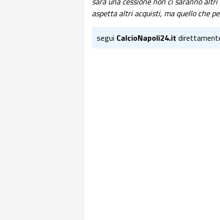
sarà una cessione non ci saranno altri a
aspetta altri acquisti, ma quello che p
segui
CalcioNapoli24.it
direttament