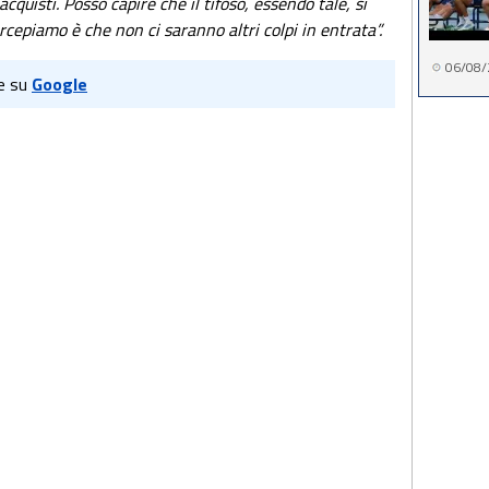
cquisti. Posso capire che il tifoso, essendo tale, si
ercepiamo è che non ci saranno altri colpi in entrata”.
06/08/
e su
Google