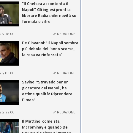
"Il Chelsea accontenta il
Napoli". Gli inglesi pronti a
liberare Badiashile: novità su
formula e cifre
26, 18:00
REDAZIONE
De Giovanni: "Il Napoli sembra
più debole dell'anno scorso,
la rosa va rinforzata"
26, 03:00
REDAZIONE
Savino: "Stravedo per un
giocatore del Napoli, ha
ottime qualità! Riprenderei
Elmas"
26, 22:00
REDAZIONE
Il Mattino: come sta
McTominay e quando De
Bruyne si unisce al gruppo,