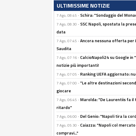
ULTIMISSIME NOTIZIE
Schira: "Sondaggio del Monac
7 Ago, 08:45 -
SSC Napoli, spostata la pres
7 Ago, 08:30 -
data
Ancora nessuna offerta per Lu
7 Ago, 07:45 -
Saudita
CalcioNapoli24 su Google in "
7 Ago, 07:16 -
notizie più importanti!
Ranking UEFA aggiornato: nuov
7 Ago, 07:05 -
"Le altre destinazioni second
7 Ago, 07:00 -
giocare
Marolda: "De Laurentiis fa il 
7 Ago, 06:45 -
ritardo"
Del Genio: "Napoli tira la co
7 Ago, 06:00 -
Caiazza: "Napoli col mercato
7 Ago, 05:30 -
compravi..."