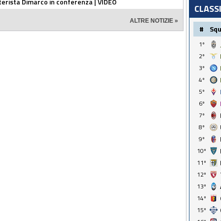
nterista Dimarco in conferenza | VIDEO
CLASS
ALTRE NOTIZIE »
#
Sq
1º
2º
3º
4º
5º
6º
7º
8º
9º
10º
11º
12º
13º
14º
15º