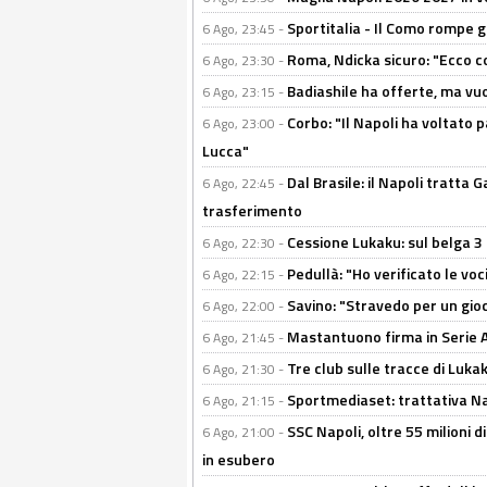
Sportitalia - Il Como rompe g
6 Ago, 23:45 -
Roma, Ndicka sicuro: "Ecco c
6 Ago, 23:30 -
Badiashile ha offerte, ma vu
6 Ago, 23:15 -
Corbo: "Il Napoli ha voltato 
6 Ago, 23:00 -
Lucca"
Dal Brasile: il Napoli tratta 
6 Ago, 22:45 -
trasferimento
Cessione Lukaku: sul belga 3 
6 Ago, 22:30 -
Pedullà: "Ho verificato le vo
6 Ago, 22:15 -
Savino: "Stravedo per un gio
6 Ago, 22:00 -
Mastantuono firma in Serie A, 
6 Ago, 21:45 -
Tre club sulle tracce di Luka
6 Ago, 21:30 -
Sportmediaset: trattativa Nap
6 Ago, 21:15 -
SSC Napoli, oltre 55 milioni d
6 Ago, 21:00 -
in esubero