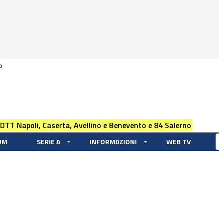
0
 DTT Napoli, Caserta, Avellino e Benevento e 84 Salerno
UM
SERIE A
INFORMAZIONI
WEB TV