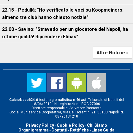
22:15 - Pedullà: "Ho verificato le voci su Koopmeiners:
almeno tre club hanno chiesto notizie"
22:00 - Savino: "Stravedo per un giocatore del Napoli, ha
ottime qualità! Riprenderei Elmas"
Altre Notizie »
CalcioNapoli24.it
testata giornalistica n.46 aut. Tribunale di Napoli del
18/06/2010 - N. registrazione ROC-27006.
Direttore responsabile: Salvatore Passante
Social Multiservice Cooperativa, Via Dei Fiorentini 21, 80133 Napoli P.I.
08796131210
Privacy Policy
Cookie Policy
Chi Siamo
-
-
Organigramma
Contatti
Rettifiche
Linee Guida
-
-
-