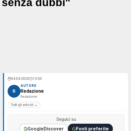
senza dubbi"
04.04.2025
13:50
AUTORE
Redazione
R
Redazione
Tutti gli articoli →
Seguici su
Google
Discover
Fonti preferite