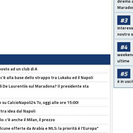
diremo a
Maradon
#3
interess
nostro s
#4
weekend!
ultime
osto ad un club di A
#5
 c'è alla base dello strappo tra Lukaku ed il Napoli
è in usci
i De Laurentiis sul Maradona? Il presidente sta
o su CalcioNapoli24 Tv, oggi alle ore 15:00!
ltra idea dal Napoli
: c'è anche il Milan, il prezzo
alcune offerte da Arabia e MLS: la priorità è l'Europa"