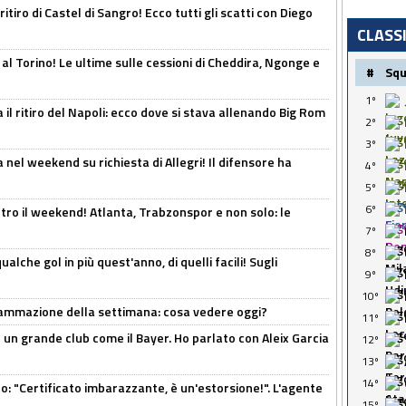
ritiro di Castel di Sangro! Ecco tutti gli scatti con Diego
CLASS
 al Torino! Le ultime sulle cessioni di Cheddira, Ngonge e
#
Sq
1º
 il ritiro del Napoli: ecco dove si stava allenando Big Rom
2º
3º
 nel weekend su richiesta di Allegri! Il difensore ha
4º
5º
6º
tro il weekend! Atlanta, Trabzonspor e non solo: le
7º
8º
alche gol in più quest'anno, di quelli facili! Sugli
9º
10º
rammazione della settimana: cosa vedere oggi?
11º
in un grande club come il Bayer. Ho parlato con Aleix Garcia
12º
13º
14º
ito: "Certificato imbarazzante, è un'estorsione!". L'agente
15º