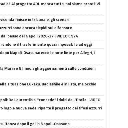
adio? Al progetto ADL manca tutto, noi siamo pronti! Vi
icenda finisce in tribunale, gli scenari
 azzurri sono ancora tiepidi sul difensore
a dal basso del Napoli 2026-27 | VIDEO CN24
 rendono il trasferimento quasi impossibile ad oggi
dopo Napoli-Osasuna: ecco le note liete per Allegri, i
Marin e Gilmour: gli aggiornamenti sulle condizioni
lla situazione Lukaku. Badiashile è in lista, ma occhio
apoli: De Laurentiis si "concede" i dolci de L'Etoile | VIDEO
 logo e nuova sede: riparte il progetto dei tifosi azzurri
esultanza dopo il gol in Napoli-Osasuna