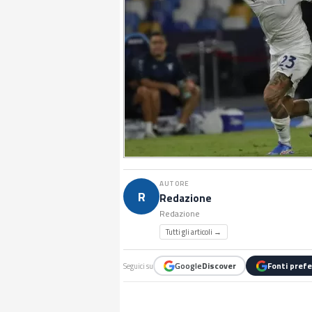
AUTORE
R
Redazione
Redazione
Tutti gli articoli →
Google
Discover
Fonti prefe
Seguici su