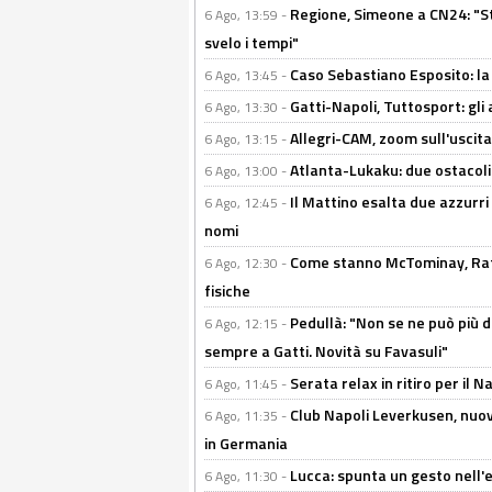
Regione, Simeone a CN24: "St
6 Ago, 13:59 -
svelo i tempi"
Caso Sebastiano Esposito: la v
6 Ago, 13:45 -
Gatti-Napoli, Tuttosport: gli
6 Ago, 13:30 -
Allegri-CAM, zoom sull'uscit
6 Ago, 13:15 -
Atlanta-Lukaku: due ostacoli
6 Ago, 13:00 -
Il Mattino esalta due azzurri 
6 Ago, 12:45 -
nomi
Come stanno McTominay, Rafa 
6 Ago, 12:30 -
fisiche
Pedullà: "Non se ne può più de
6 Ago, 12:15 -
sempre a Gatti. Novità su Favasuli"
Serata relax in ritiro per il N
6 Ago, 11:45 -
Club Napoli Leverkusen, nuovo
6 Ago, 11:35 -
in Germania
Lucca: spunta un gesto nell'
6 Ago, 11:30 -