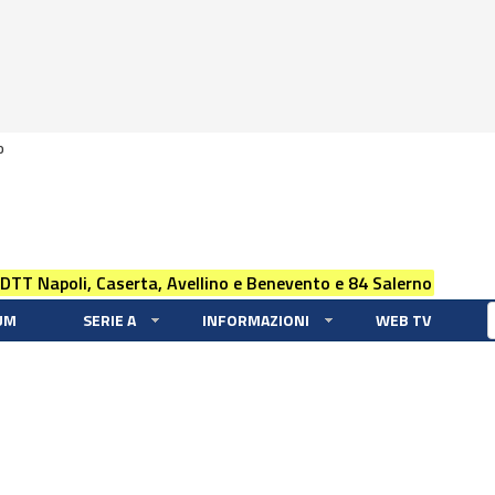
0
 DTT Napoli, Caserta, Avellino e Benevento e 84 Salerno
UM
SERIE A
INFORMAZIONI
WEB TV