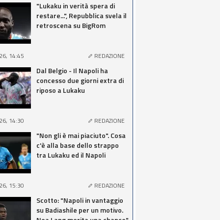
"Lukaku in verità spera di
restare...", Repubblica svela il
retroscena su BigRom
26, 14:45
REDAZIONE
Dal Belgio - Il Napoli ha
concesso due giorni extra di
riposo a Lukaku
26, 14:30
REDAZIONE
"Non gli è mai piaciuto". Cosa
c'è alla base dello strappo
tra Lukaku ed il Napoli
26, 15:30
REDAZIONE
Scotto: "Napoli in vantaggio
su Badiashile per un motivo.
Noa Lang merita una chance"