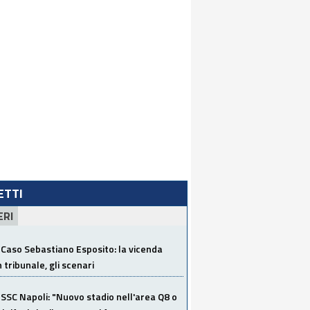
LETTI
ERI
Caso Sebastiano Esposito: la vicenda
n tribunale, gli scenari
SSC Napoli: "Nuovo stadio nell'area Q8 o