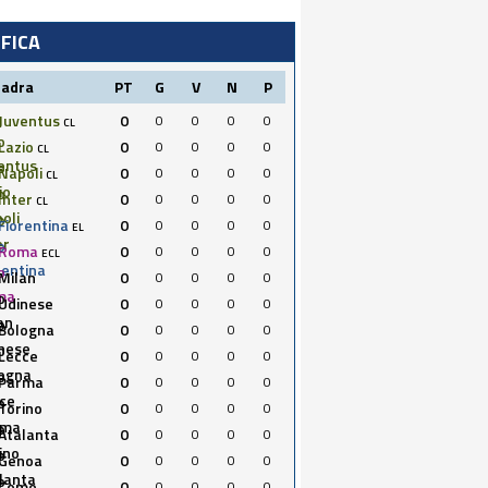
IFICA
uadra
PT
G
V
N
P
Juventus
0
0
0
0
0
CL
Lazio
0
0
0
0
0
CL
Napoli
0
0
0
0
0
CL
Inter
0
0
0
0
0
CL
Fiorentina
0
0
0
0
0
EL
Roma
0
0
0
0
0
ECL
Milan
0
0
0
0
0
Udinese
0
0
0
0
0
Bologna
0
0
0
0
0
Lecce
0
0
0
0
0
Parma
0
0
0
0
0
Torino
0
0
0
0
0
Atalanta
0
0
0
0
0
Genoa
0
0
0
0
0
Como
0
0
0
0
0