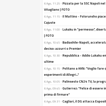
Pizzata per la SSC Napoli nel 
6 Ago, 11:25 -
Vitagliano | FOTO
Il Mattino - Folorunsho piace
6 Ago, 11:15 -
Cajuste
Lukaku in "permesso", diserta
6 Ago, 11:00 -
| FOTO
Badiashile-Napoli, accelerata
6 Ago, 10:45 -
deciso: azzurri o Premier
Repubblica - Addio Lukaku en
6 Ago, 10:30 -
ultime
Politano a KKN: "Voglio fare qu
6 Ago, 10:15 -
esperimenti di Allegri..."
Palinsesto CN24 TV, la prog
6 Ago, 10:05 -
Gutierrez: "Felice di essere 
6 Ago, 09:45 -
prima di firmare"
Cagliari, il DG attacca Espos
6 Ago, 09:31 -