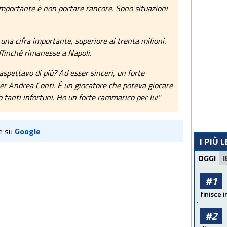
L’importante è non portare rancore. Sono situazioni
 una cifra importante, superiore ai trenta milioni.
affinché rimanesse a Napoli.
 aspettavo di più? Ad esser sinceri, un forte
per Andrea Conti. È un giocatore che poteva giocare
to tanti infortuni. Ho un forte rammarico per lui"
e su
Google
I PIÙ 
OGGI
I
#1
finisce i
#2