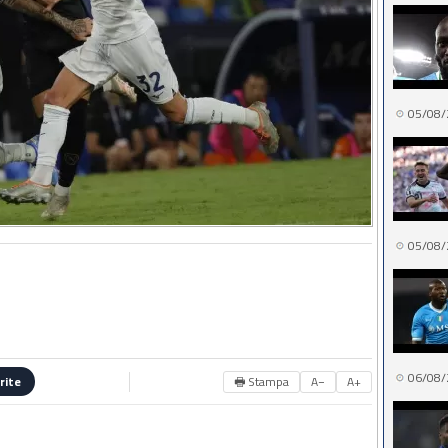
05/08/
05/08/
06/08/
🖶 Stampa
A−
A+
rite