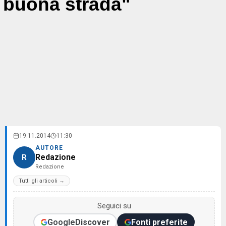
buona strada"
19.11.2014
11:30
AUTORE
Redazione
R
Redazione
Tutti gli articoli →
Seguici su
Google
Discover
Fonti preferite