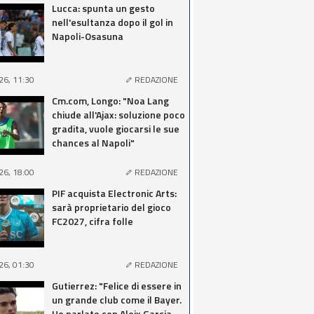
Lucca: spunta un gesto
nell'esultanza dopo il gol in
Napoli-Osasuna
26, 11:30
REDAZIONE
Cm.com, Longo: "Noa Lang
chiude all'Ajax: soluzione poco
gradita, vuole giocarsi le sue
chances al Napoli"
26, 18:00
REDAZIONE
PIF acquista Electronic Arts:
sarà proprietario del gioco
FC2027, cifra folle
26, 01:30
REDAZIONE
Gutierrez: "Felice di essere in
un grande club come il Bayer.
Ho parlato con Aleix Garcia