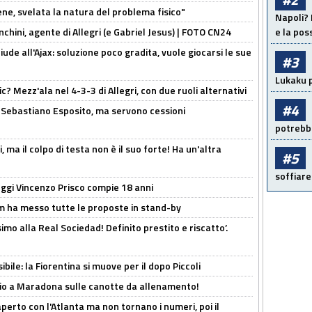
e, svelata la natura del problema fisico"
Napoli? 
chini, agente di Allegri (e Gabriel Jesus) | FOTO CN24
e la pos
de all'Ajax: soluzione poco gradita, vuole giocarsi le sue
#3
Lukaku p
? Mezz'ala nel 4-3-3 di Allegri, con due ruoli alternativi
#4
a Sebastiano Esposito, ma servono cessioni
potrebbe
, ma il colpo di testa non è il suo forte! Ha un'altra
#5
soffiare
ggi Vincenzo Prisco compie 18 anni
 ha messo tutte le proposte in stand-by
imo alla Real Sociedad! Definito prestito e riscatto’.
ibile: la Fiorentina si muove per il dopo Piccoli
o a Maradona sulle canotte da allenamento!
erto con l'Atlanta ma non tornano i numeri, poi il