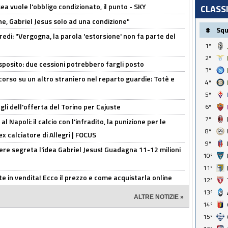
sea vuole l'obbligo condizionato, il punto - SKY
CLASS
e, Gabriel Jesus solo ad una condizione"
#
Sq
redi: "Vergogna, la parola 'estorsione' non fa parte del
1º
2º
sposito: due cessioni potrebbero fargli posto
3º
 corso su un altro straniero nel reparto guardie: Totè e
4º
5º
gli dell'offerta del Torino per Cajuste
6º
7º
 Napoli: il calcio con l'infradito, la punizione per le
8º
ex calciatore di Allegri | FOCUS
9º
nere segreta l'idea Gabriel Jesus! Guadagna 11-12 milioni
10º
11º
e in vendita! Ecco il prezzo e come acquistarla online
12º
13º
ALTRE NOTIZIE »
14º
15º