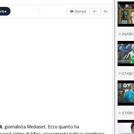
🖶 Stampa
A−
A+
rite
06/08/
07/08/
07/08/
li
, giornalista Mediaset. Ecco quanto ha
 sarà colmo di tifosi, sicuramente tutti si aspettano