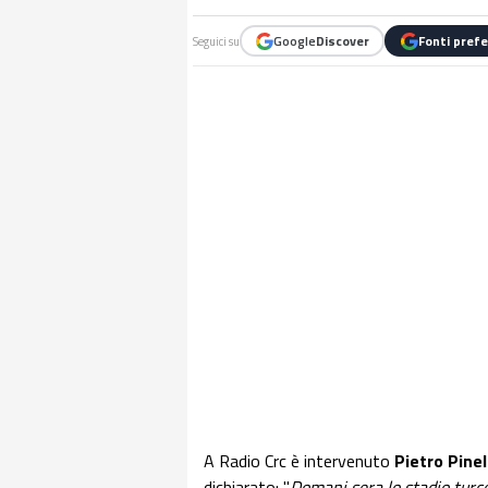
Google
Discover
Fonti prefe
Seguici su
A Radio Crc è intervenuto
Pietro Pinel
dichiarato: "
Domani sera lo stadio turco