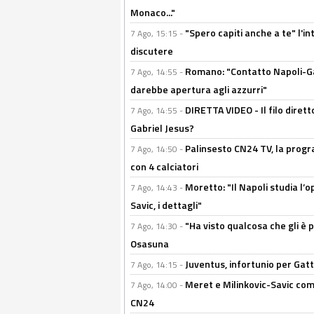
Monaco..."
"Spero capiti anche a te" l'i
7 Ago, 15:15 -
discutere
Romano: "Contatto Napoli-Gabr
7 Ago, 14:55 -
darebbe apertura agli azzurri"
DIRETTA VIDEO - Il filo dirett
7 Ago, 14:55 -
Gabriel Jesus?
Palinsesto CN24 TV, la progr
7 Ago, 14:50 -
con 4 calciatori
Moretto: "Il Napoli studia l’o
7 Ago, 14:43 -
Savic, i dettagli"
"Ha visto qualcosa che gli è 
7 Ago, 14:30 -
Osasuna
Juventus, infortunio per Gatti
7 Ago, 14:15 -
Meret e Milinkovic-Savic come
7 Ago, 14:00 -
CN24