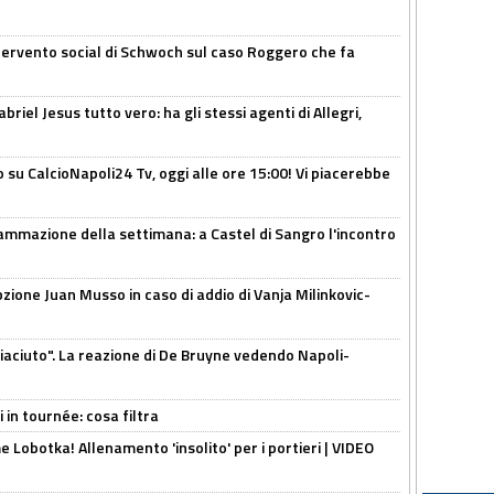
ntervento social di Schwoch sul caso Roggero che fa
iel Jesus tutto vero: ha gli stessi agenti di Allegri,
o su CalcioNapoli24 Tv, oggi alle ore 15:00! Vi piacerebbe
ammazione della settimana: a Castel di Sangro l'incontro
pzione Juan Musso in caso di addio di Vanja Milinkovic-
piaciuto". La reazione di De Bruyne vedendo Napoli-
 in tournée: cosa filtra
 Lobotka! Allenamento 'insolito' per i portieri | VIDEO