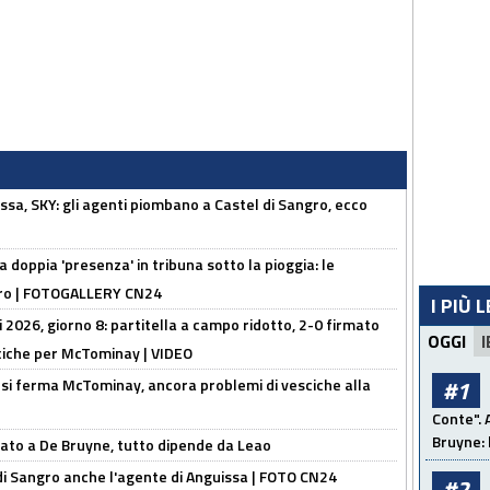
ssa, SKY: gli agenti piombano a Castel di Sangro, ecco
la doppia 'presenza' in tribuna sotto la pioggia: le
ngro | FOTOGALLERY CN24
I PIÙ 
i 2026, giorno 8: partitella a campo ridotto, 2-0 firmato
OGGI
I
ciche per McTominay | VIDEO
: si ferma McTominay, ancora problemi di vesciche alla
#1
Conte". 
Bruyne: 
sato a De Bruyne, tutto dipende da Leao
 di Sangro anche l'agente di Anguissa | FOTO CN24
#2