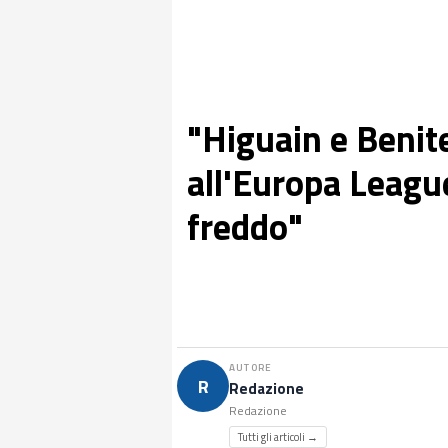
"Higuain e Benit
all'Europa League
freddo"
AUTORE
R
Redazione
Redazione
Tutti gli articoli →