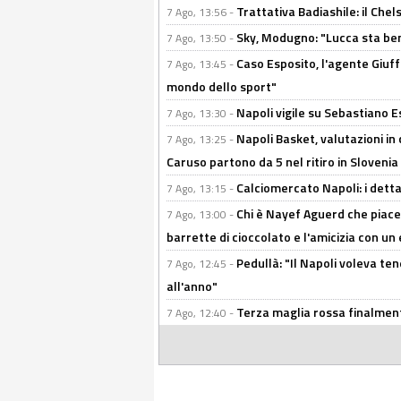
Trattativa Badiashile: il Chel
7 Ago, 13:56 -
Sky, Modugno: "Lucca sta ben
7 Ago, 13:50 -
Caso Esposito, l'agente Giuff
7 Ago, 13:45 -
mondo dello sport"
Napoli vigile su Sebastiano E
7 Ago, 13:30 -
Napoli Basket, valutazioni in
7 Ago, 13:25 -
Caruso partono da 5 nel ritiro in Slovenia
Calciomercato Napoli: i detta
7 Ago, 13:15 -
Chi è Nayef Aguerd che piace al
7 Ago, 13:00 -
barrette di cioccolato e l'amicizia con un 
Pedullà: "Il Napoli voleva te
7 Ago, 12:45 -
all'anno"
Terza maglia rossa finalment
7 Ago, 12:40 -