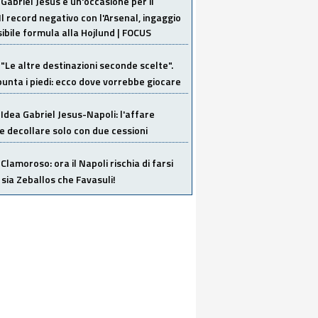
Gabriel Jesus è un'occasione per il
Il record negativo con l'Arsenal, ingaggio
sibile formula alla Hojlund | FOCUS
"Le altre destinazioni seconde scelte".
unta i piedi: ecco dove vorrebbe giocare
Idea Gabriel Jesus-Napoli: l'affare
 decollare solo con due cessioni
Clamoroso: ora il Napoli rischia di farsi
 sia Zeballos che Favasuli!