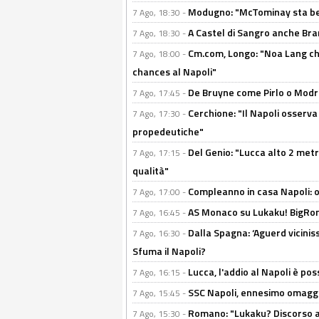
Modugno: "McTominay sta ben
7 Ago, 18:30 -
A Castel di Sangro anche Bran
7 Ago, 18:30 -
Cm.com, Longo: "Noa Lang chiu
7 Ago, 18:00 -
chances al Napoli"
De Bruyne come Pirlo o Modric
7 Ago, 17:45 -
Cerchione: "Il Napoli osserv
7 Ago, 17:30 -
propedeutiche"
Del Genio: "Lucca alto 2 metri
7 Ago, 17:15 -
qualità"
Compleanno in casa Napoli: o
7 Ago, 17:00 -
AS Monaco su Lukaku! BigRom
7 Ago, 16:45 -
Dalla Spagna: ‘Aguerd viciniss
7 Ago, 16:30 -
Sfuma il Napoli?
Lucca, l'addio al Napoli è poss
7 Ago, 16:15 -
SSC Napoli, ennesimo omaggi
7 Ago, 15:45 -
Romano: "Lukaku? Discorso ap
7 Ago, 15:30 -