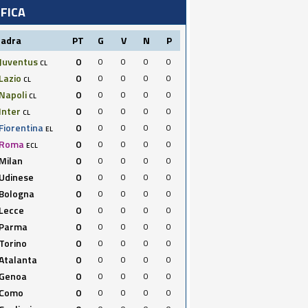
IFICA
uadra
PT
G
V
N
P
Juventus
0
0
0
0
0
CL
Lazio
0
0
0
0
0
CL
Napoli
0
0
0
0
0
CL
Inter
0
0
0
0
0
CL
Fiorentina
0
0
0
0
0
EL
Roma
0
0
0
0
0
ECL
Milan
0
0
0
0
0
Udinese
0
0
0
0
0
Bologna
0
0
0
0
0
Lecce
0
0
0
0
0
Parma
0
0
0
0
0
Torino
0
0
0
0
0
Atalanta
0
0
0
0
0
Genoa
0
0
0
0
0
Como
0
0
0
0
0