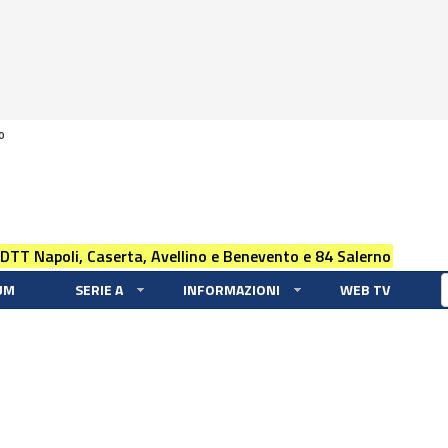
0
 DTT Napoli, Caserta, Avellino e Benevento e 84 Salerno
UM
SERIE A
INFORMAZIONI
WEB TV