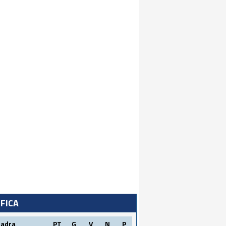
IFICA
uadra
PT
G
V
N
P