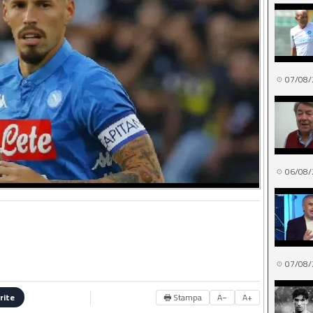
07/08/
06/08/
07/08/
🖶 Stampa
A−
A+
rite