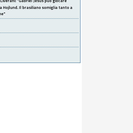
Liverani: "Gabriel Jesus può giocare
a Hojlund. Il brasiliano somiglia tanto a
ne"