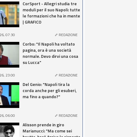
CorSport - Allegri studia tre
moduli per il suo Napoli: tutte
le formazioni che ha in mente
| GRAFICO
26, 07:30
REDAZIONE
Corbo: "Il Napoli ha voltato
pagina, ora è una società
normale. Devo dirvi una cosa
su Lucca"
26, 23:00
REDAZIONE
Del Genio: "Napoli tira la
corda anche per gli esuberi,
ma fino a quando?"
26, 06:00
REDAZIONE
Alisson prende in giro
Marianucci: "Ma come sei
brutto, bro". Arriva la risposta