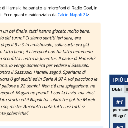
di Hamsik, ha parlato ai microfoni di Radio Goal, in
li. Ecco quanto evidenziato da
Calcio Napoli 24
:
n un bel finale, tutti hanno giocato molto bene.
 del turno? Ci siamo sentiti ieri sera, era
dopo il 5 a 0 in amichevole, sulla carta era già
nno fatto bene, il Liverpool non ha fatto nemmeno
la sconfitta contro la Juventus. Il padre di Hamsik?
icino, io vengo domenica per vedere il Sassuolo.
contro il Sassuolo, Hamsik segnò. Speriamo di
ons 0 gol subiti ed in Serie A 9? A voi piacciono le
I PIÙ 
col pallone e 22 uomini. Non c’è una spiegazione, ne
OGGI
I
iverpool. Magari ne prendi 1 con la Lazio, ma vinci.
ata storta ed il Napoli ha subito tre gol. Se Marek
#1
 so, mister Ancelotti ruota tutti così tutti si
permanen
nte polemiche”.
Allegri"
#2