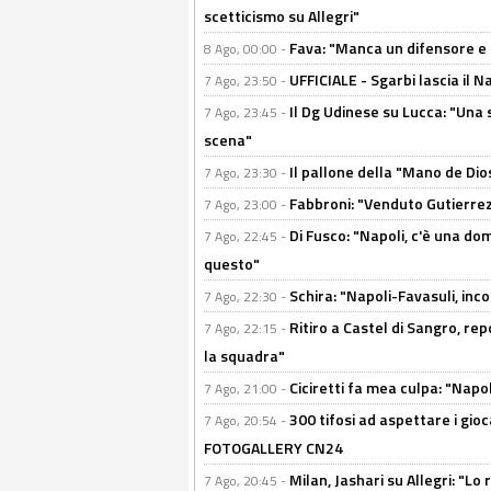
scetticismo su Allegri"
Fava: "Manca un difensore e u
8 Ago, 00:00 -
UFFICIALE - Sgarbi lascia il 
7 Ago, 23:50 -
Il Dg Udinese su Lucca: "Una 
7 Ago, 23:45 -
scena"
Il pallone della "Mano de Dio
7 Ago, 23:30 -
Fabbroni: "Venduto Gutierrez
7 Ago, 23:00 -
Di Fusco: "Napoli, c'è una d
7 Ago, 22:45 -
questo"
Schira: "Napoli-Favasuli, in
7 Ago, 22:30 -
Ritiro a Castel di Sangro, re
7 Ago, 22:15 -
la squadra"
Ciciretti fa mea culpa: "Napo
7 Ago, 21:00 -
300 tifosi ad aspettare i gioc
7 Ago, 20:54 -
FOTOGALLERY CN24
Milan, Jashari su Allegri: "L
7 Ago, 20:45 -