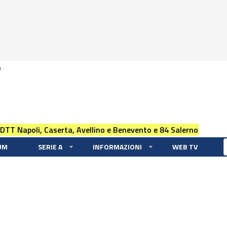
0
 DTT Napoli, Caserta, Avellino e Benevento e 84 Salerno
UM
SERIE A
INFORMAZIONI
WEB TV