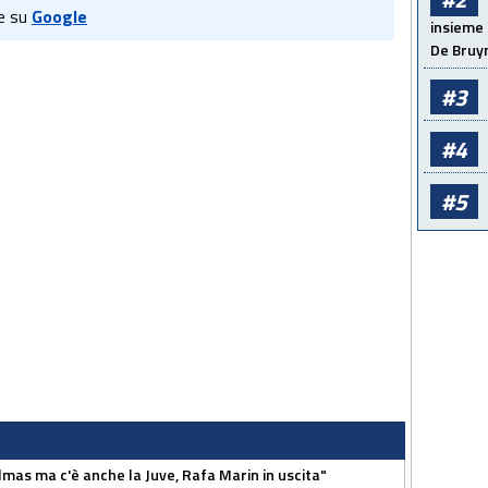
e su
Google
insieme 
De Bruy
#3
#4
#5
as ma c'è anche la Juve, Rafa Marin in uscita"