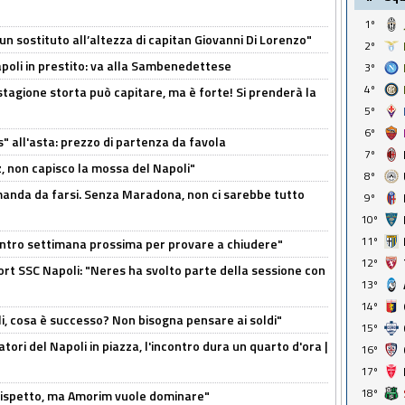
1º
n sostituto all’altezza di capitan Giovanni Di Lorenzo"
2º
Napoli in prestito: va alla Sambenedettese
3º
4º
stagione storta può capitare, ma è forte! Si prenderà la
5º
6º
s" all'asta: prezzo di partenza da favola
7º
, non capisco la mossa del Napoli"
8º
omanda da farsi. Senza Maradona, non ci sarebbe tutto
9º
10º
11º
contro settimana prossima per provare a chiudere"
12º
port SSC Napoli: "Neres ha svolto parte della sessione con
13º
14º
li, cosa è successo? Non bisogna pensare ai soldi"
15º
atori del Napoli in piazza, l'incontro dura un quarto d'ora |
16º
17º
18º
o rispetto, ma Amorim vuole dominare"