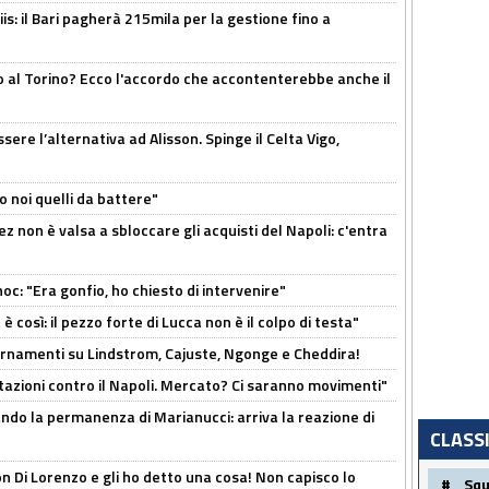
: il Bari pagherà 215mila per la gestione fino a
o al Torino? Ecco l'accordo che accontenterebbe anche il
re l’alternativa ad Alisson. Spinge il Celta Vigo,
o noi quelli da battere"
z non è valsa a sbloccare gli acquisti del Napoli: c'entra
c: "Era gonfio, ho chiesto di intervenire"
così: il pezzo forte di Lucca non è il colpo di testa"
iornamenti su Lindstrom, Cajuste, Ngonge e Cheddira!
Rotazioni contro il Napoli. Mercato? Ci saranno movimenti"
cando la permanenza di Marianucci: arriva la reazione di
CLASS
n Di Lorenzo e gli ho detto una cosa! Non capisco lo
#
Sq