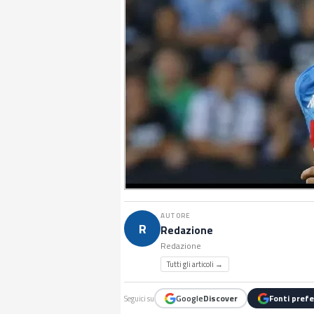
AUTORE
R
Redazione
Redazione
Tutti gli articoli →
Google
Discover
Fonti prefe
Seguici su