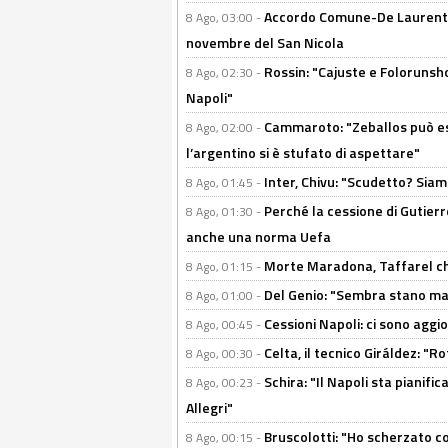
Accordo Comune-De Laurentiis
8 Ago, 03:00 -
novembre del San Nicola
Rossin: "Cajuste e Folorunsh
8 Ago, 02:30 -
Napoli"
Cammaroto: "Zeballos può esse
8 Ago, 02:00 -
l’argentino si è stufato di aspettare"
Inter, Chivu: "Scudetto? Siam
8 Ago, 01:45 -
Perché la cessione di Gutierre
8 Ago, 01:30 -
anche una norma Uefa
Morte Maradona, Taffarel cho
8 Ago, 01:15 -
Del Genio: "Sembra stano ma è 
8 Ago, 01:00 -
Cessioni Napoli: ci sono agg
8 Ago, 00:45 -
Celta, il tecnico Giráldez: "
8 Ago, 00:30 -
Schira: "Il Napoli sta pianifi
8 Ago, 00:23 -
Allegri"
Bruscolotti: "Ho scherzato co
8 Ago, 00:15 -