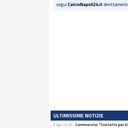
segui
CalcioNapoli24.it
direttament
ULTIMISSIME NOTIZIE
Cammaroto: "Contatto per Elm
8 Ago, 03:30 -