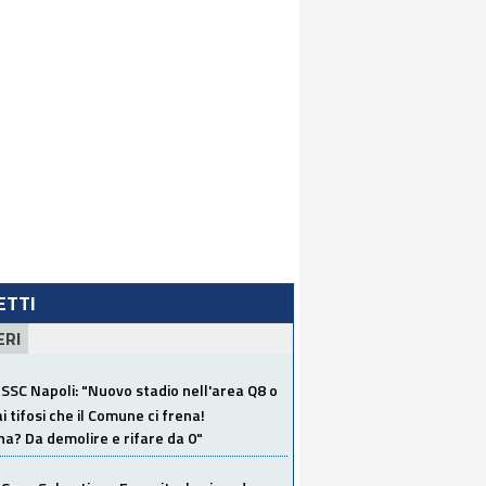
LETTI
ERI
SSC Napoli: "Nuovo stadio nell'area Q8 o
i tifosi che il Comune ci frena!
a? Da demolire e rifare da 0"