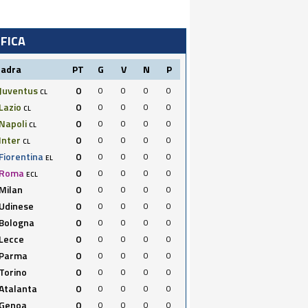
IFICA
uadra
PT
G
V
N
P
Juventus
0
0
0
0
0
CL
Lazio
0
0
0
0
0
CL
Napoli
0
0
0
0
0
CL
Inter
0
0
0
0
0
CL
Fiorentina
0
0
0
0
0
EL
Roma
0
0
0
0
0
ECL
Milan
0
0
0
0
0
Udinese
0
0
0
0
0
Bologna
0
0
0
0
0
Lecce
0
0
0
0
0
Parma
0
0
0
0
0
Torino
0
0
0
0
0
Atalanta
0
0
0
0
0
Genoa
0
0
0
0
0