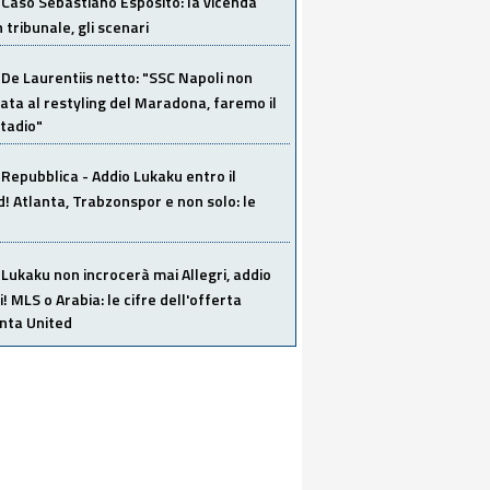
Caso Sebastiano Esposito: la vicenda
n tribunale, gli scenari
De Laurentiis netto: "SSC Napoli non
ata al restyling del Maradona, faremo il
tadio"
Repubblica - Addio Lukaku entro il
 Atlanta, Trabzonspor e non solo: le
Lukaku non incrocerà mai Allegri, addio
i! MLS o Arabia: le cifre dell'offerta
anta United