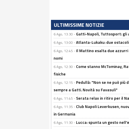
ULTIMISSIME NOTIZIE
Gatti-Napoli, Tuttosport: gli
6 Ago, 13:30 -
Atlanta-Lukaku: due ostacoli
6 Ago, 13:00 -
Il Mattino esalta due azzurri 
6 Ago, 12:45 -
nomi
Come stanno McTominay, Rafa 
6 Ago, 12:30 -
fisiche
Pedullà: "Non se ne può più de
6 Ago, 12:15 -
sempre a Gatti. Novità su Favasuli"
Serata relax in ritiro per il N
6 Ago, 11:45 -
Club Napoli Leverkusen, nuovo
6 Ago, 11:35 -
in Germania
Lucca: spunta un gesto nell'
6 Ago, 11:30 -