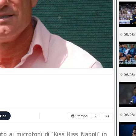
05/08/
06/08/
06/08/
🖶 Stampa
A−
A+
rite
to ai microfoni di ‘Kiss Kiss Napoli’ in