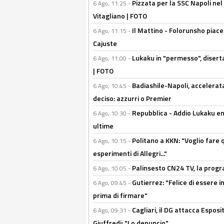
Pizzata per la SSC Napoli nel 
6 Ago, 11:25 -
Vitagliano | FOTO
Il Mattino - Folorunsho piace
6 Ago, 11:15 -
Cajuste
Lukaku in "permesso", diserta
6 Ago, 11:00 -
| FOTO
Badiashile-Napoli, accelerata
6 Ago, 10:45 -
deciso: azzurri o Premier
Repubblica - Addio Lukaku en
6 Ago, 10:30 -
ultime
Politano a KKN: "Voglio fare qu
6 Ago, 10:15 -
esperimenti di Allegri..."
Palinsesto CN24 TV, la prog
6 Ago, 10:05 -
Gutierrez: "Felice di essere 
6 Ago, 09:45 -
prima di firmare"
Cagliari, il DG attacca Espos
6 Ago, 09:31 -
Giuffredi: "Lo denuncio"