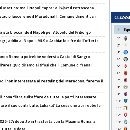
 Mattino: ma il Napoli "apre" all'Ajax! Il retroscena
 stadio lasceremo il Maradona! Il Comune dimentica il
CLASS
#
Sq
a sta bloccando il Napoli per Atubolu del Friburgo
1º
ri, addio al Napoli! MLS o Arabia: le cifre dell'offerta
2º
3º
ando Romelu potrebbe vedersi a Castel di Sangro
4º
l'area Q8 o diremo ai tifosi che il Comune ci frena!
5º
6º
7º
oli non interessata al restyling del Maradona, faremo il
8º
9º
 cosa filtra sull'affare da tutte le parti interessate
10º
are il suo contributo, Lukaku? La cessione aprirebbe le
11º
12º
 2026-27: debutto in trasferta con la Maxima Roma, a
13º
 Tutte le date
14º