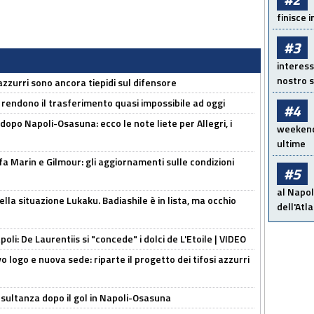
finisce i
#3
interess
nostro s
 azzurri sono ancora tiepidi sul difensore
 rendono il trasferimento quasi impossibile ad oggi
#4
dopo Napoli-Osasuna: ecco le note liete per Allegri, i
weekend!
ultime
Marin e Gilmour: gli aggiornamenti sulle condizioni
#5
al Napol
lla situazione Lukaku. Badiashile è in lista, ma occhio
dell'Atl
apoli: De Laurentiis si "concede" i dolci de L'Etoile | VIDEO
 logo e nuova sede: riparte il progetto dei tifosi azzurri
esultanza dopo il gol in Napoli-Osasuna