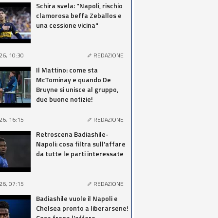
Schira svela: "Napoli, rischio
clamorosa beffa Zeballos e
una cessione vicina"
26, 10:30
REDAZIONE
Il Mattino: come sta
McTominay e quando De
Bruyne si unisce al gruppo,
due buone notizie!
26, 16:15
REDAZIONE
Retroscena Badiashile-
Napoli: cosa filtra sull'affare
da tutte le parti interessate
26, 07:15
REDAZIONE
Badiashile vuole il Napoli e
Chelsea pronto a liberarsene!
Cosa frena l'affare