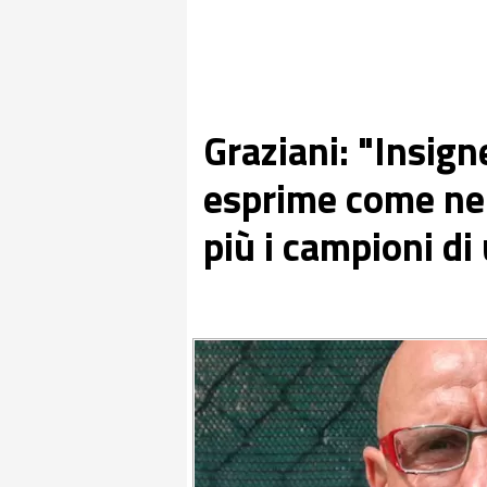
Graziani: "Insign
esprime come nel 
più i campioni d