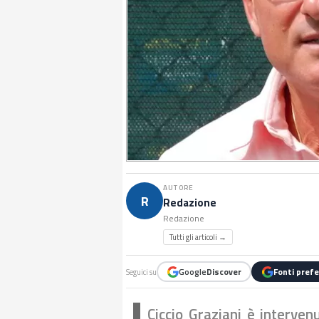
AUTORE
R
Redazione
Redazione
Tutti gli articoli →
Google
Discover
Fonti prefe
Seguici su
Ciccio Graziani è intervenu