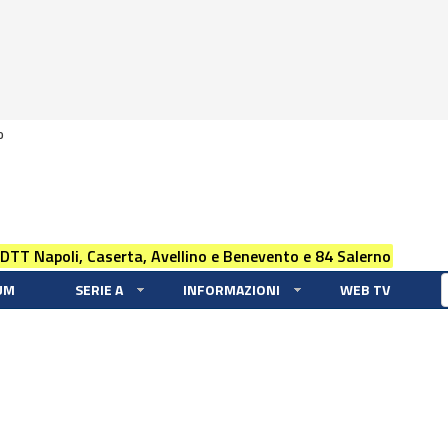
0
 DTT Napoli, Caserta, Avellino e Benevento e 84 Salerno
UM
SERIE A
INFORMAZIONI
WEB TV