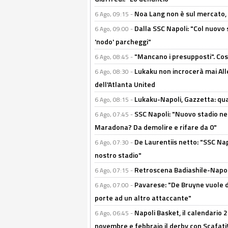
Noa Lang non è sul mercato, Il
6 Ago, 09:15 -
Dalla SSC Napoli: "Col nuovo
6 Ago, 09:00 -
'nodo' parcheggi"
"Mancano i presupposti". Cos
6 Ago, 08:45 -
Lukaku non incrocerà mai Alleg
6 Ago, 08:30 -
dell'Atlanta United
Lukaku-Napoli, Gazzetta: qu
6 Ago, 08:15 -
SSC Napoli: "Nuovo stadio nel
6 Ago, 07:45 -
Maradona? Da demolire e rifare da 0"
De Laurentiis netto: "SSC Nap
6 Ago, 07:30 -
nostro stadio"
Retroscena Badiashile-Napoli:
6 Ago, 07:15 -
Pavarese: "De Bruyne vuole d
6 Ago, 07:00 -
porte ad un altro attaccante"
Napoli Basket, il calendario
6 Ago, 06:45 -
novembre e febbraio il derby con Scafati!