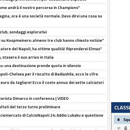
ome andrà il nostro percorso in Champions"
pagina, ora è una società normale. Devo dirvi una cosa su
club, sondaggi esplorativi
ci su Koopmeiners: almeno tre club hanno chiesto notizie"
catore del Napoli, ha ottime qualità! Riprenderei Elmas"
stasera il suo arrivo in Italia
ku: una destinazione prende quota in silenzio
oli-Chelsea per il riscatto di Badiashile, ecco le cifre
i euro da tagliare! Ecco il costo annuo dei sette calciatori
nterista Dimarco in conferenza | VIDEO
CLASS
ultati del terzo turno preliminare
ciomercato di CalcioNapoli 24: Addio Lukaku e questione
#
Sq
1º