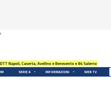
0
 DTT Napoli, Caserta, Avellino e Benevento e 84 Salerno
UM
SERIE A
INFORMAZIONI
WEB TV