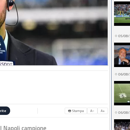
05/08/
06/08/
🖶 Stampa
A−
A+
rite
06/08/
l Napoli campione