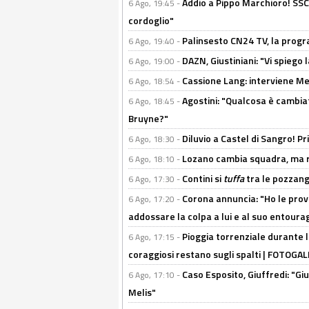
Addio a Pippo Marchioro! SSC N
6 Ago, 19:45 -
cordoglio"
Palinsesto CN24 TV, la prog
6 Ago, 19:40 -
DAZN, Giustiniani: "Vi spiego 
6 Ago, 19:00 -
Cassione Lang: interviene Me
6 Ago, 18:54 -
Agostini: "Qualcosa è cambiat
6 Ago, 18:45 -
Bruyne?"
Diluvio a Castel di Sangro! P
6 Ago, 18:30 -
Lozano cambia squadra, ma re
6 Ago, 18:10 -
Contini si
tuffa
tra le pozzang
6 Ago, 17:30 -
Corona annuncia: "Ho le prove
6 Ago, 17:20 -
addossare la colpa a lui e al suo entoura
Pioggia torrenziale durante l
6 Ago, 17:15 -
coraggiosi restano sugli spalti | FOTOG
Caso Esposito, Giuffredi: "Giu
6 Ago, 17:10 -
Melis"