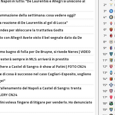
apoli in lutto: "De Laurentiis e Allegri si uniscono al
2º
3º
rammazione della settimana: cosa vedere oggi?
4º
la reazione di De Laurentiis al gol di Lucca"
5º
6º
ndes per sbloccare la trattativa Godts
7º
o con Allegri! Avete visto il bel segnale dato da De
8º
9º
rimo bagno di folla per De Bruyne, si rivede Neres | VIDEO
10º
sterà sempre in MLS: arriverà in prestito
11º
here a Castel di Sangro: è show al Patini | FOTO CN24
12º
13º
 di cosa è successo nel caso Cagliari-Esposito, vogliono
14º
ge!"
15º
'allenamento del Napoli a Castel di Sangro: trenta
16º
ALLERY CN24
17º
lini voleva fingere di litigare per venderlo. Ho denunciato
18º
19º