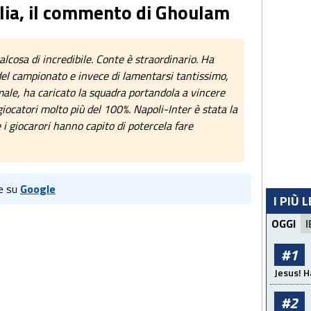
lia, il commento di Ghoulam
alcosa di incredibile. Conte è straordinario. Ha
del campionato e invece di lamentarsi tantissimo,
ale, ha caricato la squadra portandola a vincere
giocatori molto più del 100%. Napoli-Inter è stata la
e i giocarori hanno capito di potercela fare
e su
Google
I PIÙ 
OGGI
I
#1
Jesus! H
#2