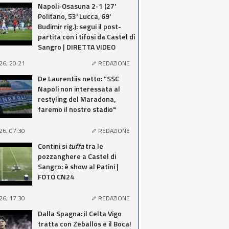
Napoli-Osasuna 2-1 (27'
Politano, 53' Lucca, 69'
Budimir rig.): segui il post-
partita con i tifosi da Castel di
Sangro | DIRETTA VIDEO
26, 20:21
REDAZIONE
De Laurentiis netto: "SSC
Napoli non interessata al
restyling del Maradona,
faremo il nostro stadio"
26, 07:30
REDAZIONE
Contini si
tuffa
tra le
pozzanghere a Castel di
Sangro: è show al Patini |
FOTO CN24
26, 17:30
REDAZIONE
Dalla Spagna: il Celta Vigo
tratta con Zeballos e il Boca!