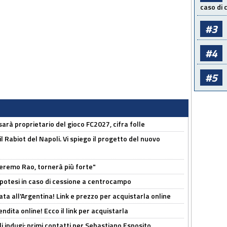
caso di
#3
#4
#5
sarà proprietario del gioco FC2027, cifra folle
 il Rabiot del Napoli. Vi spiego il progetto del nuovo
zeremo Rao, tornerà più forte"
 Ipotesi in caso di cessione a centrocampo
ta all'Argentina! Link e prezzo per acquistarla online
ndita online! Ecco il link per acquistarla
li indugi: primi contatti per Sebastiano Esposito