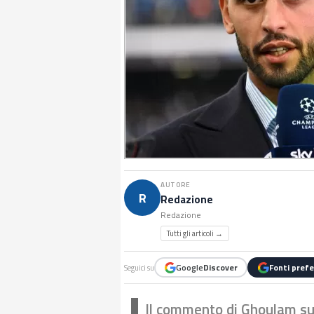
AUTORE
R
Redazione
Redazione
Tutti gli articoli →
Google
Discover
Fonti prefe
Seguici su
Il commento di Ghoulam su