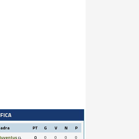
IFICA
uadra
PT
G
V
N
P
Juventus
0
0
0
0
0
CL