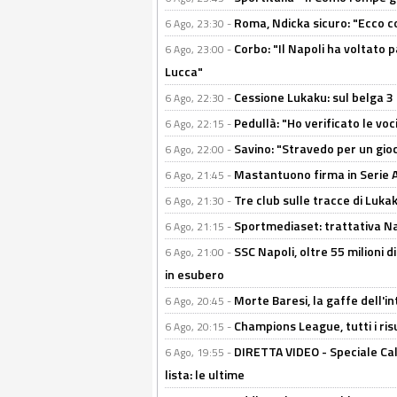
Roma, Ndicka sicuro: "Ecco c
6 Ago, 23:30 -
Corbo: "Il Napoli ha voltato 
6 Ago, 23:00 -
Lucca"
Cessione Lukaku: sul belga 3 
6 Ago, 22:30 -
Pedullà: "Ho verificato le vo
6 Ago, 22:15 -
Savino: "Stravedo per un gio
6 Ago, 22:00 -
Mastantuono firma in Serie A, 
6 Ago, 21:45 -
Tre club sulle tracce di Luka
6 Ago, 21:30 -
Sportmediaset: trattativa Nap
6 Ago, 21:15 -
SSC Napoli, oltre 55 milioni d
6 Ago, 21:00 -
in esubero
Morte Baresi, la gaffe dell'i
6 Ago, 20:45 -
Champions League, tutti i ris
6 Ago, 20:15 -
DIRETTA VIDEO - Speciale Cal
6 Ago, 19:55 -
lista: le ultime