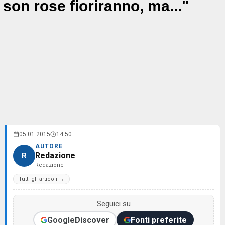
son rose fioriranno, ma..."
05.01.2015
14:50
AUTORE
Redazione
R
Redazione
Tutti gli articoli →
Seguici su
Google
Discover
Fonti preferite