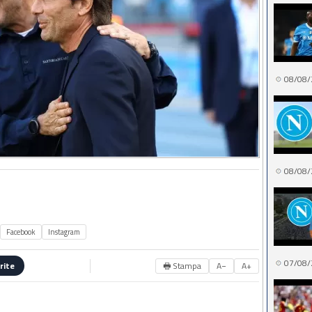
08/08/
08/08/
Facebook
Instagram
07/08/
🖶 Stampa
A−
A+
rite