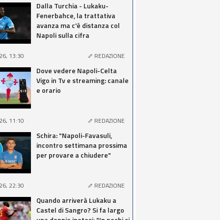
Dalla Turchia - Lukaku-
Fenerbahce, la trattativa
avanza ma c'è distanza col
Napoli sulla cifra
26, 13:30
REDAZIONE
Dove vedere Napoli-Celta
Vigo in Tv e streaming: canale
e orario
26, 11:10
REDAZIONE
Schira: "Napoli-Favasuli,
incontro settimana prossima
per provare a chiudere"
26, 22:30
REDAZIONE
Quando arriverà Lukaku a
Castel di Sangro? Si fa largo
una doppia ipotesi: "In pochi ci