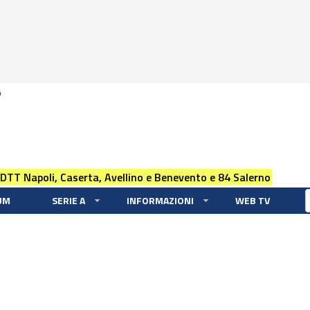
0
 DTT Napoli, Caserta, Avellino e Benevento e 84 Salerno
UM
SERIE A
INFORMAZIONI
WEB TV