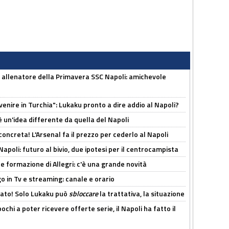
 allenatore della Primavera SSC Napoli: amichevole
venire in Turchia": Lukaku pronto a dire addio al Napoli?
'è un'idea differente da quella del Napoli
oncreta! L'Arsenal fa il prezzo per cederlo al Napoli
Napoli: futuro al bivio, due ipotesi per il centrocampista
le formazione di Allegri: c'è una grande novità
o in Tv e streaming: canale e orario
cato! Solo Lukaku può
sbloccare
la trattativa, la situazione
ochi a poter ricevere offerte serie, il Napoli ha fatto il