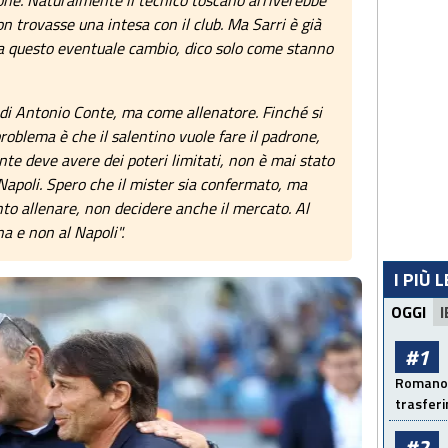
ne. Naturalmente il tecnico toscano arriverebbe
n trovasse una intesa con il club. Ma Sarri è già
 a questo eventuale cambio, dico solo come stanno
 di Antonio Conte, ma come allenatore. Finché si
 problema è che il salentino vuole fare il padrone,
nte deve avere dei poteri limitati, non è mai stato
Napoli. Spero che il mister sia confermato, ma
to allenare, non decidere anche il mercato. Al
a e non al Napoli".
I PIÙ 
OGGI
I
#1
Romano: 
trasfer
#2