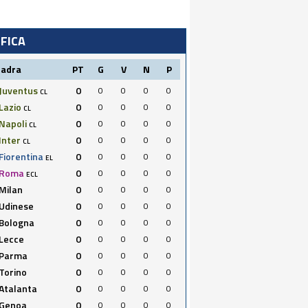
IFICA
uadra
PT
G
V
N
P
Juventus
0
0
0
0
0
CL
Lazio
0
0
0
0
0
CL
Napoli
0
0
0
0
0
CL
Inter
0
0
0
0
0
CL
Fiorentina
0
0
0
0
0
EL
Roma
0
0
0
0
0
ECL
Milan
0
0
0
0
0
Udinese
0
0
0
0
0
Bologna
0
0
0
0
0
Lecce
0
0
0
0
0
Parma
0
0
0
0
0
Torino
0
0
0
0
0
Atalanta
0
0
0
0
0
Genoa
0
0
0
0
0