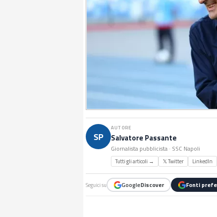
AUTORE
SP
Salvatore Passante
Giornalista pubblicista · SSC Napoli
Tutti gli articoli →
𝕏 Twitter
LinkedIn
Google
Discover
Fonti prefe
Seguici su