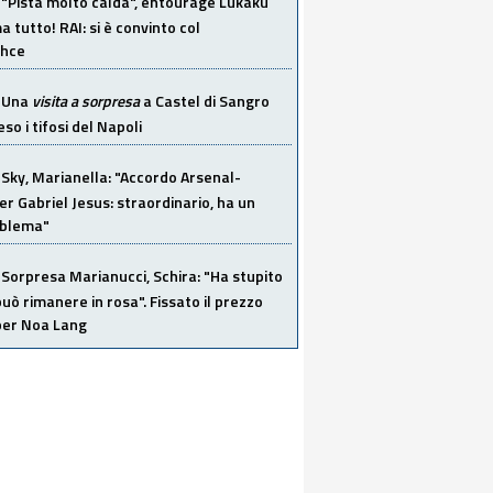
"Pista molto calda", entourage Lukaku
 tutto! RAI: si è convinto col
ahce
Una
visita a sorpresa
a Castel di Sangro
so i tifosi del Napoli
Sky, Marianella: "Accordo Arsenal-
er Gabriel Jesus: straordinario, ha un
oblema"
Sorpresa Marianucci, Schira: "Ha stupito
 può rimanere in rosa". Fissato il prezzo
 per Noa Lang