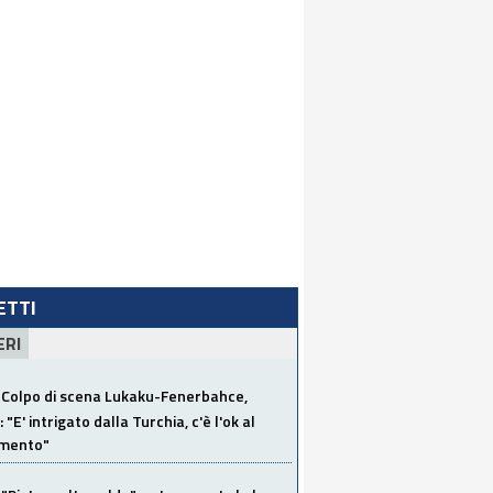
LETTI
ERI
Colpo di scena Lukaku-Fenerbahce,
"E' intrigato dalla Turchia, c'è l'ok al
imento"