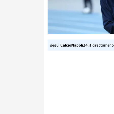
segui
CalcioNapoli24.it
direttament