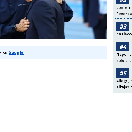
conferma
Fenerb
#3
ha riacce
#4
e su
Google
Napoli p
solo pr
#5
Allegri,
all'Ajax