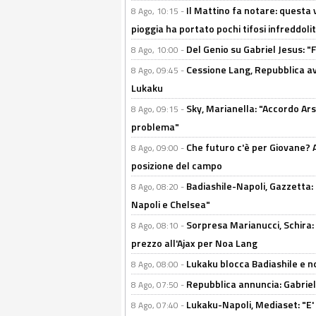
Il Mattino fa notare: questa v
8 Ago, 10:15 -
pioggia ha portato pochi tifosi infreddolit
Del Genio su Gabriel Jesus: "F
8 Ago, 10:00 -
Cessione Lang, Repubblica avv
8 Ago, 09:45 -
Lukaku
Sky, Marianella: "Accordo Ars
8 Ago, 09:15 -
problema"
Che futuro c'è per Giovane? Al
8 Ago, 09:00 -
posizione del campo
Badiashile-Napoli, Gazzetta: 
8 Ago, 08:20 -
Napoli e Chelsea"
Sorpresa Marianucci, Schira: "
8 Ago, 08:10 -
prezzo all'Ajax per Noa Lang
Lukaku blocca Badiashile e no
8 Ago, 08:00 -
Repubblica annuncia: Gabriel 
8 Ago, 07:50 -
Lukaku-Napoli, Mediaset: "E' f
8 Ago, 07:40 -