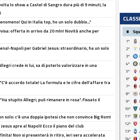
olta lo show a Castel di Sangro dura più di 9 minuti, la
i
CLASS
enomeno! Qui in Italia top, ho un solo dubbio..."
isa: offerta in arrivo da 20 mln! Novità anche per
#
Sq
1º
enal-Napoli per Gabriel Jesus: straordinario, ha un solo
2º
3º
4º
legri crede in lui, sa di poterlo valorizzare in una
5º
6º
"C'è accordo totale! La formula e le cifre dell'affare tra
7º
8º
Ha stupito Allegri, può rimanere in rosa". Fissato il
9º
10º
11º
n solo: c'è una doppia ipotesi che non convince Big Rom!
12º
Jesus apre al Napoli! Ecco il piano del club
13º
inita! Non si presenterà in ritiro, ieri sera accelerata
14º