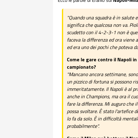
Ecco le parole di Eranio sui
Napoli-Mil
"Quando una squadra è in salute ed
significa che qualcosa non va. Piol
scudetto con il 4-2-3-1 non è ques
faceva la differenza ed ora viene 
ed era uno dei pochi che poteva d
Come le gare contro il Napoli i
campionato?
"Mancano ancora settimane, sono d
un pizzico di fortuna si possono ri
immeritatamente. Il Napoli è al p
anche in Champions, ma ora il cuor
fare la differenza. Mi auguro che i
possa svoltare. È stato l'artefice
lo fa da solo. È in difficoltà ment
probabilmente".