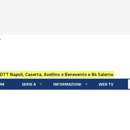
0
 DTT Napoli, Caserta, Avellino e Benevento e 84 Salerno
UM
SERIE A
INFORMAZIONI
WEB TV