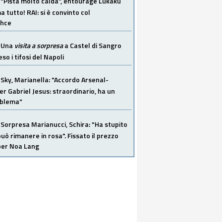
"Pista molto calda", entourage Lukaku
 tutto! RAI: si è convinto col
ahce
Una
visita a sorpresa
a Castel di Sangro
so i tifosi del Napoli
Sky, Marianella: "Accordo Arsenal-
er Gabriel Jesus: straordinario, ha un
oblema"
Sorpresa Marianucci, Schira: "Ha stupito
 può rimanere in rosa". Fissato il prezzo
 per Noa Lang