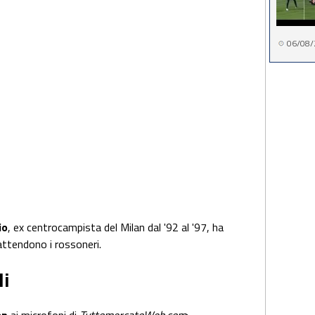
06/08/
io
, ex centrocampista del Milan dal '92 al '97, ha
 attendono i rossoneri.
li