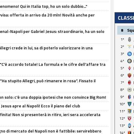
enomeno! Qui in Italia top, ho un solo dubbio..."
isa: offerta in arrivo da 20 mln! Novità anche per
CLASS
#
Sq
enal-Napoli per Gabriel Jesus: straordinario, ha un solo
1º
2º
legri crede in lui, sa di poterlo valorizzare in una
3º
4º
"C'è accordo totale! La formula e le cifre dell'affare tra
5º
6º
Ha stupito Allegri, può rimanere in rosa". Fissato il
7º
8º
9º
n solo: c'è una doppia ipotesi che non convince Big Rom!
10º
Jesus apre al Napoli! Ecco il piano del club
11º
inita! Non si presenterà in ritiro, ieri sera accelerata
12º
13º
no di mercato del Napoli non è fattibile: servirebbero
14º