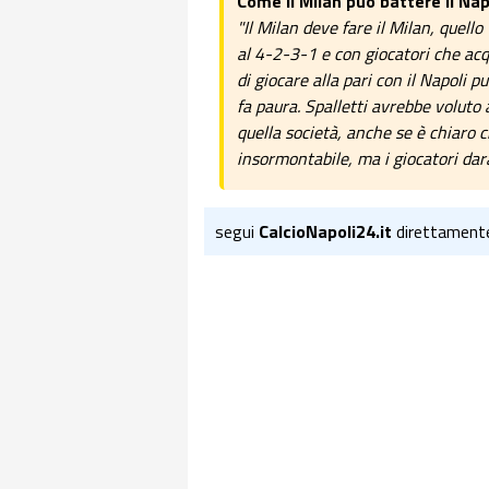
Come il Milan può battere il Nap
"Il Milan deve fare il Milan, quell
al 4-2-3-1 e con giocatori che acq
di giocare alla pari con il Napoli p
fa paura. Spalletti avrebbe voluto 
quella società, anche se è chiaro c
insormontabile, ma i giocatori dara
segui
CalcioNapoli24.it
direttament