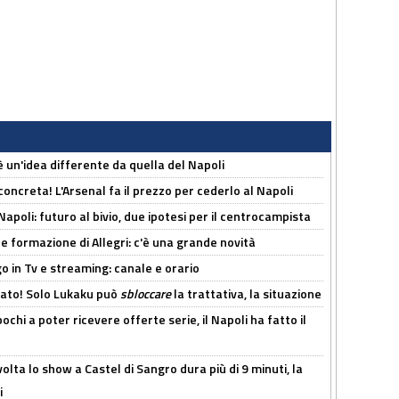
'è un'idea differente da quella del Napoli
oncreta! L'Arsenal fa il prezzo per cederlo al Napoli
Napoli: futuro al bivio, due ipotesi per il centrocampista
le formazione di Allegri: c'è una grande novità
o in Tv e streaming: canale e orario
cato! Solo Lukaku può
sbloccare
la trattativa, la situazione
ochi a poter ricevere offerte serie, il Napoli ha fatto il
olta lo show a Castel di Sangro dura più di 9 minuti, la
i