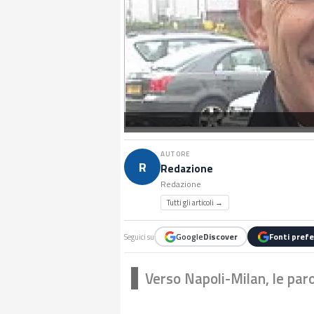
AUTORE
R
Redazione
Redazione
Tutti gli articoli →
Google
Discover
Fonti prefe
Seguici su
Verso Napoli-Milan, le par