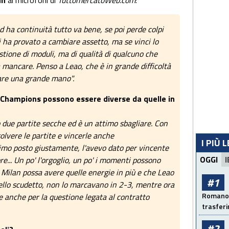
an
ai microfoni di
TuttomercatoWeb.com
:
 ha continuità tutto va bene, se poi perde colpi
i ha provato a cambiare assetto, ma se vinci lo
tione di moduli, ma di qualità di qualcuno che
a mancare. Penso a Leao, che è in grande difficoltà
are una grande mano".
n Champions possono essere diverse da quelle in
ue partite secche ed è un attimo sbagliare. Con
solvere le partite e vincerle anche
I PIÙ 
rimo posto giustamente, l'avevo dato per vincente
OGGI
I
e... Un po' l'orgoglio, un po' i momenti possono
l Milan possa avere quelle energie in più e che Leao
#1
 dello scudetto, non lo marcavano in 2-3, mentre ora
Romano: 
ale anche per la questione legata al contratto
trasfer
#2