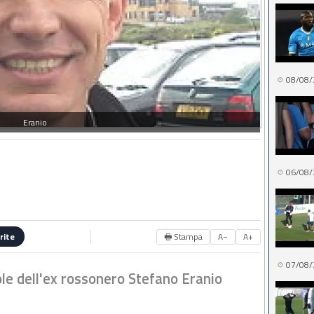
08/08/
Eranio
06/08/
🖶 Stampa
A−
A+
rite
07/08/
ole dell'ex rossonero Stefano Eranio