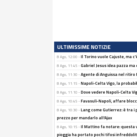
ULTIMISSIME NOTIZIE
Il Torino vuole Cajuste, ma c
8 Ago, 12:00 -
Gabriel Jesus idea pazza ma c
8 Ago, 11:45 -
Agente di Anguissa nel ritiro 
8 Ago, 11:30 -
Napoli-Celta Vigo, la probabi
8 Ago, 11:15 -
Dove vedere Napoli-Celta Vig
8 Ago, 11:10 -
Favasuli-Napoli, affare bloc
8 Ago, 10:45 -
Lang come Gutierrez: è tra i p
8 Ago, 10:30 -
prezzo per mandarlo all'Ajax
Il Mattino fa notare: questa v
8 Ago, 10:15 -
pioggia ha portato pochi tifosi infreddolit