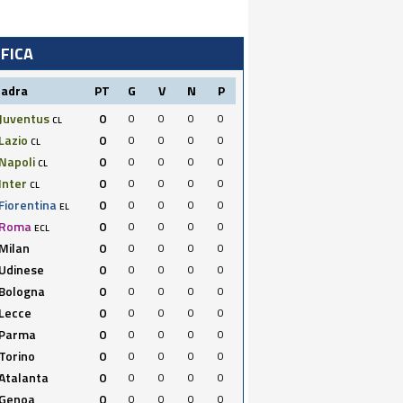
IFICA
uadra
PT
G
V
N
P
Juventus
0
0
0
0
0
CL
Lazio
0
0
0
0
0
CL
Napoli
0
0
0
0
0
CL
Inter
0
0
0
0
0
CL
Fiorentina
0
0
0
0
0
EL
Roma
0
0
0
0
0
ECL
Milan
0
0
0
0
0
Udinese
0
0
0
0
0
Bologna
0
0
0
0
0
Lecce
0
0
0
0
0
Parma
0
0
0
0
0
Torino
0
0
0
0
0
Atalanta
0
0
0
0
0
Genoa
0
0
0
0
0