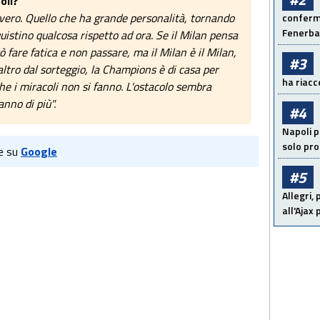
oli?
o vero. Quello che ha grande personalità, tornando
conferma
Fenerb
uistino qualcosa rispetto ad ora. Se il Milan pensa
uò fare fatica e non passare, ma il Milan è il Milan,
#3
altro dal sorteggio, la Champions è di casa per
ha riacce
he i miracoli non si fanno. L'ostacolo sembra
nno di più".
#4
Napoli p
solo pr
e su
Google
#5
Allegri,
all'Ajax