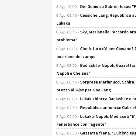
Del Genio su Gabriel Jesus: "F
8 Ago, 10:00 -
Cessione Lang, Repubblica avv
8 Ago, 09:45 -
Lukaku
Sky, Marianella: "Accordo Ars
8 Ago, 09:15 -
problema"
Che futuro c'è per Giovane? Al
8 Ago, 09:00 -
posizione del campo
Badiashile-Napoli, Gazzetta: 
8 Ago, 08:20 -
Napoli e Chelsea"
Sorpresa Marianucci, Schira: "
8 Ago, 08:10 -
prezzo all'Ajax per Noa Lang
Lukaku blocca Badiashile e no
8 Ago, 08:00 -
Repubblica annuncia: Gabriel 
8 Ago, 07:50 -
Lukaku-Napoli, Mediaset: "E' f
8 Ago, 07:40 -
Fenerbahce con l'agente"
Gazzetta frena: "L'ultimo sog
8 Ago, 07:30 -