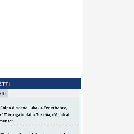
LETTI
ERI
Colpo di scena Lukaku-Fenerbahce,
"E' intrigato dalla Turchia, c'è l'ok al
imento"