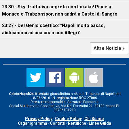
23:30 - Sky: trattativa segreta con Lukaku! Piace a
Monaco e Trabzonspor, non andrà a Castel di Sangro
23:27 - Del Genio scettico: "Napoli molto basso,
abituiamoci ad una cosa con Allegri"
Altre Notizie »
CalcioNapoli24.it
testata giornalistica n.46 aut. Tribunale di Napoli del
18/06/2010 - N. registrazione ROC-27006.
Direttore responsabile: Salvatore Passante
Social Multiservice Cooperativa, Via Dei Fiorentini 21, 80133 Napoli P.I.
08796131210
Privacy Policy
Cookie Policy
Chi Siamo
-
-
Organigramma
Contatti
Rettifiche
Linee Guida
-
-
-