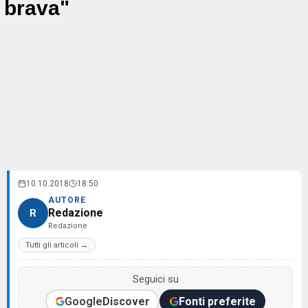
brava"
10.10.2018
18:50
AUTORE
Redazione
R
Redazione
Tutti gli articoli →
Seguici su
Google
Discover
Fonti preferite