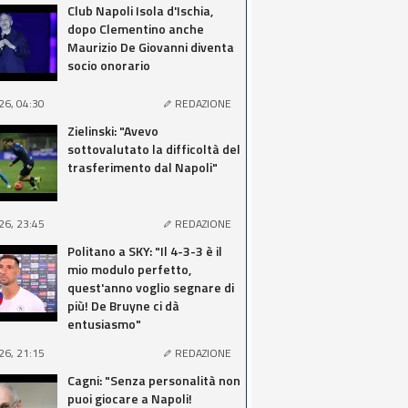
Club Napoli Isola d'Ischia,
dopo Clementino anche
Maurizio De Giovanni diventa
socio onorario
26, 04:30
REDAZIONE
Zielinski: "Avevo
sottovalutato la difficoltà del
trasferimento dal Napoli"
26, 23:45
REDAZIONE
Politano a SKY: "Il 4-3-3 è il
mio modulo perfetto,
quest'anno voglio segnare di
più! De Bruyne ci dà
entusiasmo"
26, 21:15
REDAZIONE
Cagni: "Senza personalità non
puoi giocare a Napoli!