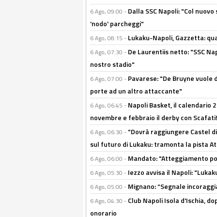
Dalla SSC Napoli: "Col nuovo
6 Ago, 09:00 -
'nodo' parcheggi"
Lukaku-Napoli, Gazzetta: qu
6 Ago, 08:15 -
De Laurentiis netto: "SSC Nap
6 Ago, 07:30 -
nostro stadio"
Pavarese: "De Bruyne vuole d
6 Ago, 07:00 -
porte ad un altro attaccante"
Napoli Basket, il calendario
6 Ago, 06:45 -
novembre e febbraio il derby con Scafati!
"Dovrà raggiungere Castel di
6 Ago, 06:30 -
sul futuro di Lukaku: tramonta la pista A
Mandato: "Atteggiamento posi
6 Ago, 06:00 -
Iezzo avvisa il Napoli: "Lukaku
6 Ago, 05:30 -
Mignano: “Segnale incoraggi
6 Ago, 05:00 -
Club Napoli Isola d'Ischia, 
6 Ago, 04:30 -
onorario