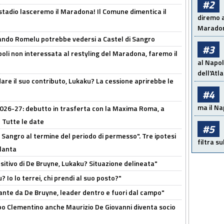
#2
 stadio lasceremo il Maradona! Il Comune dimentica il
diremo a
Maradon
ando Romelu potrebbe vedersi a Castel di Sangro
#3
oli non interessata al restyling del Maradona, faremo il
al Napol
dell'Atl
are il suo contributo, Lukaku? La cessione aprirebbe le
#4
ma il Na
 2026-27: debutto in trasferta con la Maxima Roma, a
 Tutte le date
#5
 Sangro al termine del periodo di permesso". Tre ipotesi
filtra s
tlanta
tivo di De Bruyne, Lukaku? Situazione delineata"
? Io lo terrei, chi prendi al suo posto?"
ante da De Bruyne, leader dentro e fuori dal campo"
dopo Clementino anche Maurizio De Giovanni diventa socio