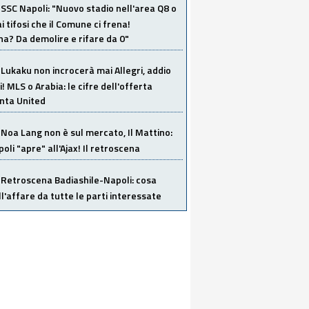
SSC Napoli: "Nuovo stadio nell'area Q8 o
i tifosi che il Comune ci frena!
a? Da demolire e rifare da 0"
Lukaku non incrocerà mai Allegri, addio
i! MLS o Arabia: le cifre dell'offerta
anta United
Noa Lang non è sul mercato, Il Mattino:
poli "apre" all'Ajax! Il retroscena
Retroscena Badiashile-Napoli: cosa
ull'affare da tutte le parti interessate