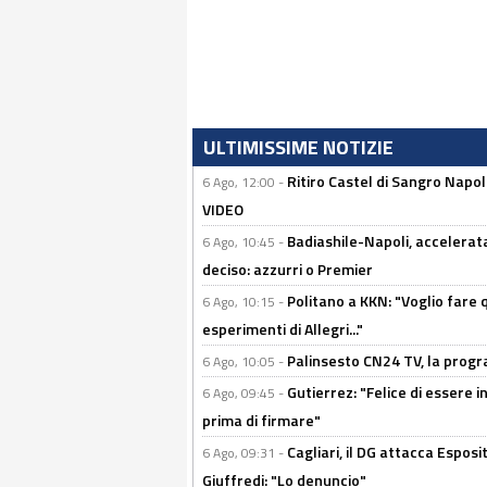
ULTIMISSIME NOTIZIE
Ritiro Castel di Sangro Napo
6 Ago, 12:00 -
VIDEO
Badiashile-Napoli, accelerata
6 Ago, 10:45 -
deciso: azzurri o Premier
Politano a KKN: "Voglio fare qu
6 Ago, 10:15 -
esperimenti di Allegri..."
Palinsesto CN24 TV, la prog
6 Ago, 10:05 -
Gutierrez: "Felice di essere 
6 Ago, 09:45 -
prima di firmare"
Cagliari, il DG attacca Espos
6 Ago, 09:31 -
Giuffredi: "Lo denuncio"