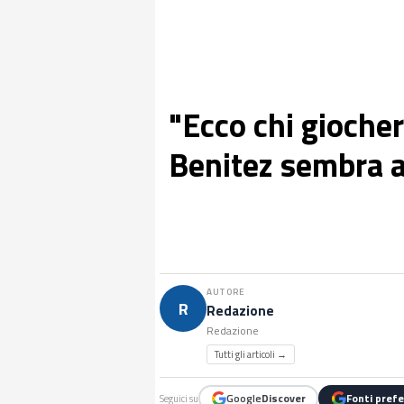
"Ecco chi giocher
Benitez sembra a
AUTORE
R
Redazione
Redazione
Tutti gli articoli →
Google
Discover
Fonti prefe
Seguici su