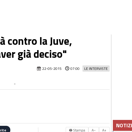
à contro la Juve,
ver già deciso"
22-05-2015
07:00
LE INTERVISTE
NOTIZ
🖶 Stampa
A−
A+
rite