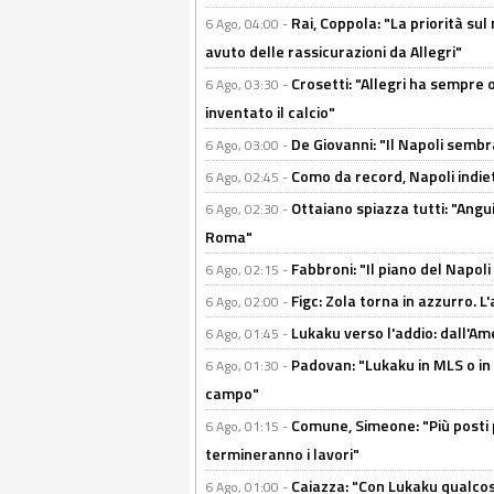
Rai, Coppola: "La priorità su
6 Ago, 04:00 -
avuto delle rassicurazioni da Allegri"
Crosetti: "Allegri ha sempre o
6 Ago, 03:30 -
inventato il calcio"
De Giovanni: "Il Napoli sembr
6 Ago, 03:00 -
Como da record, Napoli indiet
6 Ago, 02:45 -
Ottaiano spiazza tutti: "Ang
6 Ago, 02:30 -
Roma"
Fabbroni: "Il piano del Napoli
6 Ago, 02:15 -
Figc: Zola torna in azzurro. L
6 Ago, 02:00 -
Lukaku verso l'addio: dall'Am
6 Ago, 01:45 -
Padovan: "Lukaku in MLS o in
6 Ago, 01:30 -
campo"
Comune, Simeone: "Più posti
6 Ago, 01:15 -
termineranno i lavori"
Caiazza: "Con Lukaku qualcos
6 Ago, 01:00 -