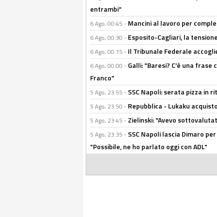
entrambi"
Mancini al lavoro per completa
6 Ago, 00:45 -
Esposito-Cagliari, la tensione
6 Ago, 00:30 -
Il Tribunale Federale accoglie 
6 Ago, 00:15 -
Galli: "Baresi? C'è una frase
6 Ago, 00:00 -
Franco"
SSC Napoli: serata pizza in ri
5 Ago, 23:55 -
Repubblica - Lukaku acquisto
5 Ago, 23:50 -
Zielinski: "Avevo sottovaluta
5 Ago, 23:45 -
SSC Napoli lascia Dimaro per 
5 Ago, 23:35 -
"Possibile, ne ho parlato oggi con ADL"