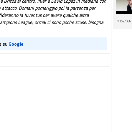
e Britos al centro, Inler e David Lopez in mediana con
n attacco. Domani pomeriggio poi la partenza per
sfideranno la Juventus per avere qualche altra
04/08/
Champions League, ormai ci sono poche scuse: bisogna
e su
Google