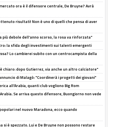
l mercato ora è il difensore centrale, De Bruyne? Avrà
ttenuto risultati! Non è uno di quelli che pensa di aver
a più debole dell'anno scorso, la rosa va rinforzata"
ro: la sfida degli investimenti sui talenti emergenti
uissa? Lo cambierei subito con un centrocampista della
 è chiaro: dopo Gutierrez, via anche un altro calciatore"
'annuncio di Malagò: "Coordinerà i progetti dei giovani"
erica all'Arabia, quanti club vogliono Big Rom
 Arabia. Se arriva questo difensore, Buongiorno non vede
 popolari nel nuovo Maradona, ecco quando
a si è spezzato. Lui e De Bruyne non possono restare