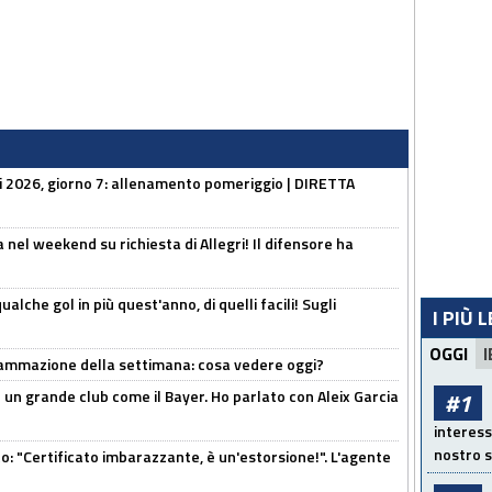
li 2026, giorno 7: allenamento pomeriggio | DIRETTA
 nel weekend su richiesta di Allegri! Il difensore ha
alche gol in più quest'anno, di quelli facili! Sugli
I PIÙ 
OGGI
I
rammazione della settimana: cosa vedere oggi?
in un grande club come il Bayer. Ho parlato con Aleix Garcia
#1
interess
nostro s
ito: "Certificato imbarazzante, è un'estorsione!". L'agente