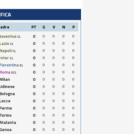
IFICA
uadra
PT
G
V
N
P
Juventus
0
0
0
0
0
CL
Lazio
0
0
0
0
0
CL
Napoli
0
0
0
0
0
CL
Inter
0
0
0
0
0
CL
Fiorentina
0
0
0
0
0
EL
Roma
0
0
0
0
0
ECL
Milan
0
0
0
0
0
Udinese
0
0
0
0
0
Bologna
0
0
0
0
0
Lecce
0
0
0
0
0
Parma
0
0
0
0
0
Torino
0
0
0
0
0
Atalanta
0
0
0
0
0
Genoa
0
0
0
0
0