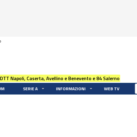
0
 DTT Napoli, Caserta, Avellino e Benevento e 84 Salerno
UM
SERIE A
INFORMAZIONI
WEB TV