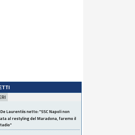
LETTI
ERI
De Laurentiis netto: "SSC Napoli non
ata al restyling del Maradona, faremo il
tadio"