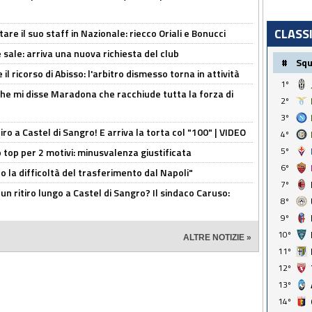
CLASS
re il suo staff in Nazionale: riecco Oriali e Bonucci
 sale: arriva una nuova richiesta del club
#
Sq
il ricorso di Abisso: l'arbitro dismesso torna in attività
1º
 che mi disse Maradona che racchiude tutta la forza di
2º
3º
tiro a Castel di Sangro! E arriva la torta col "100" | VIDEO
4º
5º
 top per 2 motivi: minusvalenza giustificata
6º
to la difficoltà del trasferimento dal Napoli"
7º
un ritiro lungo a Castel di Sangro? Il sindaco Caruso:
8º
9º
10º
ALTRE NOTIZIE »
11º
12º
13º
14º