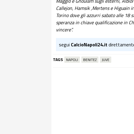
Maggio e Ghoulam sugli esterni, Albiol 
Callejon, Hamsik ,Mertens e Higuain i
Torino dove gli azzurri sabato alle 18 
speranza in chiave qualificazione in 
vincere”.
segui
CalcioNapoli24.it
direttament
TAGS
NAPOLI
BENITEZ
JUVE