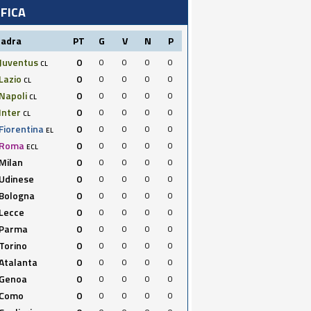
IFICA
uadra
PT
G
V
N
P
Juventus
0
0
0
0
0
CL
Lazio
0
0
0
0
0
CL
Napoli
0
0
0
0
0
CL
Inter
0
0
0
0
0
CL
Fiorentina
0
0
0
0
0
EL
Roma
0
0
0
0
0
ECL
Milan
0
0
0
0
0
Udinese
0
0
0
0
0
Bologna
0
0
0
0
0
Lecce
0
0
0
0
0
Parma
0
0
0
0
0
Torino
0
0
0
0
0
Atalanta
0
0
0
0
0
Genoa
0
0
0
0
0
Como
0
0
0
0
0