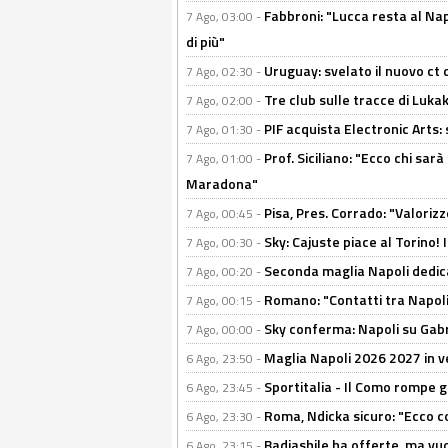
Fabbroni: "Lucca resta al Na
7 Ago, 03:00 -
di più"
Uruguay: svelato il nuovo ct d
7 Ago, 02:30 -
Tre club sulle tracce di Luka
7 Ago, 02:00 -
PIF acquista Electronic Arts: 
7 Ago, 01:30 -
Prof. Siciliano: "Ecco chi sarà
7 Ago, 01:00 -
Maradona"
Pisa, Pres. Corrado: "Valoriz
7 Ago, 00:45 -
Sky: Cajuste piace al Torino!
7 Ago, 00:30 -
Seconda maglia Napoli dedica
7 Ago, 00:20 -
Romano: "Contatti tra Napoli 
7 Ago, 00:15 -
Sky conferma: Napoli su Gabr
7 Ago, 00:00 -
Maglia Napoli 2026 2027 in ve
6 Ago, 23:50 -
Sportitalia - Il Como rompe g
6 Ago, 23:45 -
Roma, Ndicka sicuro: "Ecco c
6 Ago, 23:30 -
Badiashile ha offerte, ma vu
6 Ago, 23:15 -