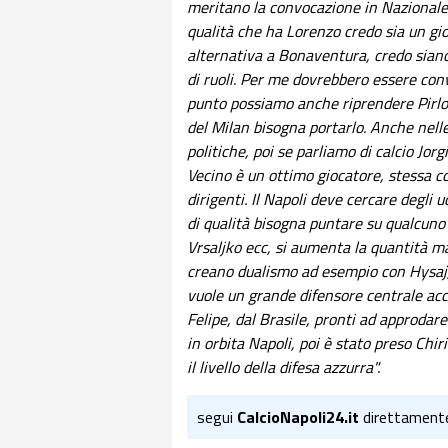
meritano la convocazione in Nazionale, s
qualità che ha Lorenzo credo sia un g
alternativa a Bonaventura, credo sian
di ruoli. Per me dovrebbero essere con
punto possiamo anche riprendere Pirlo.
del Milan bisogna portarlo. Anche nelle
politiche, poi se parliamo di calcio Jo
Vecino è un ottimo giocatore, stessa co
dirigenti. Il Napoli deve cercare degli u
di qualità bisogna puntare su qualcuno 
Vrsaljko ecc, si aumenta la quantità ma
creano dualismo ad esempio con Hysaj,
vuole un grande difensore centrale acc
Felipe, dal Brasile, pronti ad approdar
in orbita Napoli, poi è stato preso Ch
il livello della difesa azzurra".
segui
CalcioNapoli24.it
direttament