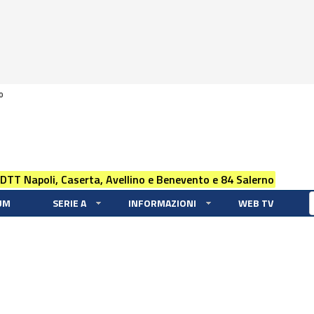
0
 DTT Napoli, Caserta, Avellino e Benevento e 84 Salerno
UM
SERIE A
INFORMAZIONI
WEB TV