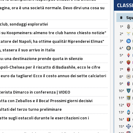
CLASS
pagina, ora è una società normale. Devo dirvi una cosa su
#
Sq
club, sondaggi esplorativi
1º
ci su Koopmeiners: almeno tre club hanno chiesto notizie"
2º
catore del Napoli, ha ottime qualità! Riprenderei Elmas"
3º
4º
stasera il suo arrivo in Italia
5º
ku: una destinazione prende quota in silenzio
6º
oli-Chelsea per il riscatto di Badiashile, ecco le cifre
7º
i euro da tagliare! Ecco il costo annuo dei sette calciatori
8º
9º
10º
nterista Dimarco in conferenza | VIDEO
11º
atta con Zeballos e il Boca! Prossimi giorni decisivi
12º
ultati del terzo turno preliminare
13º
tte sugli ostacoli durante le esercitazioni con i
14º
15º