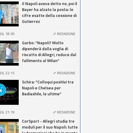
Il Napoli aveva detto no, poi il
Bayer ha alzato la posta: le
cifre esatte della cessione di
Gutierrez
26, 18:30
REDAZIONE
Garbo: "Napoli? Molto
dipenderà dalla voglia di
riscatto di Allegri, reduce dal
fallimento al Milan"
26, 22:15
REDAZIONE
Schira: "Colloqui positivi tra
Napoli e Chelsea per
Badiashile, le ultime"
26, 21:19
REDAZIONE
CorSport - Allegri studia tre
moduli per il suo Napoli: tutte
le formazioni che ha in mente