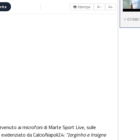
🖶 Stampa
A−
A+
rite
07/08/
ervenuto ai microfoni di Marte Sport Live, sulle
 evidenziato da CalcioNapoli24:
"Jorginho e Insigne