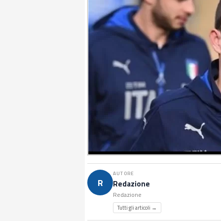
AUTORE
R
Redazione
Redazione
Tutti gli articoli →