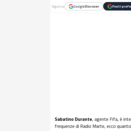
Google
Discover
Fonti prefe
Seguici su
Sabatino Durante
, agente Fifa, è int
frequenze di Radio Marte, ecco quanto