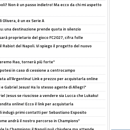
poli? Non è un passo indietro! Ma ecco da chi mi aspetto
i Olivera, è un ex Serie A
ku: una destinazione prende quota in silenzio
sarà proprietario del gioco FC2027, cifra folle
 il Rabiot del Napoli. Vi spiego il progetto del nuovo
zeremo Rao, tornerà più forte"
 Ipotesi in caso di cessione a centrocampo
ta all'Argentina! Link e prezzo per acquistarla online
e Gabriel Jesus! Ha lo stesso agente di Allegri"
iel Jesus se riuscisse a vendere sia Lucca che Lukaku!
ndita online! Ecco il link per acquistarla
li indugi: primi contatti per Sebastiano Esposito
ome andrà il nostro percorso in Champions"
ole la Champions: il Napoli può chiudere ma attende