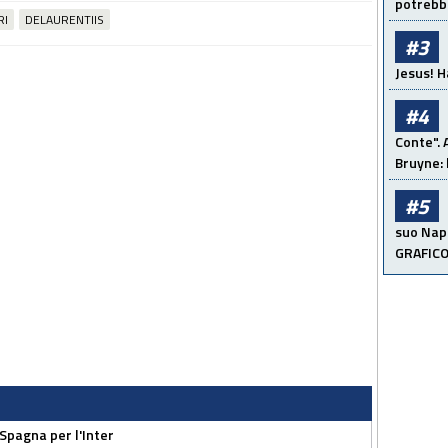
potrebbe
RI
DELAURENTIIS
#3
Jesus! H
#4
Conte". 
Bruyne: 
#5
suo Napo
GRAFIC
 Spagna per l'Inter