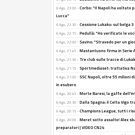
Corbo: "Il Napoli ha voltato 
6 Ago, 23:00 -
Lucca"
Cessione Lukaku: sul belga 3 
6 Ago, 22:30 -
Pedullà: "Ho verificato le vo
6 Ago, 22:15 -
Savino: "Stravedo per un gio
6 Ago, 22:00 -
Mastantuono firma in Serie A, 
6 Ago, 21:45 -
Tre club sulle tracce di Luka
6 Ago, 21:30 -
Sportmediaset: trattativa Nap
6 Ago, 21:15 -
SSC Napoli, oltre 55 milioni d
6 Ago, 21:00 -
in esubero
Morte Baresi, la gaffe dell'i
6 Ago, 20:45 -
Dalla Spagna: il Celta Vigo tr
6 Ago, 20:30 -
Champions League, tutti i ris
6 Ago, 20:15 -
Meret sotto assalto! Alex sba
6 Ago, 20:00 -
preparatori | VIDEO CN24