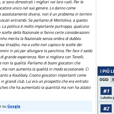
i sono dimostrati i migliori nei loro ruoli. Per le
iocatore unico nel suo genere. Lo danno come
o assolutamente diversi, non è un problema in termini
vocati entrambi. Se parliamo di Montolivo, a questo
 La politica è molto importante purtroppo, qualcuno
 scelte della Nazionale si fanno certe considerazioni
rginho merita la Nazionale senza ombra di dubbio.
sa Vrsaljko, ma a volte non capisco le scelte dei
omini in più per allungare la panchina. Per fare il saldo
di grande esperienza. Non si migliora con Tonelli,
 non la qualità. Parliamo di buoni giocatori che
 ma non aumenta la qualità in modo eccezionale. Ci
I PIÙ 
anto a Koulibaly. Cisono giocatori importanti come
OGGI
I
e in grandi club. Lui era un prospetto che era entrato
iriches che ha aumentato la quantità ma non ha alzato
#1
Lukaku p
e su
Google
#2