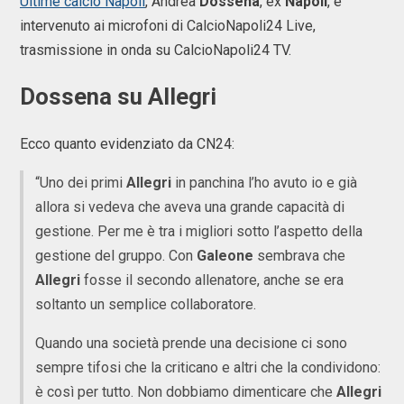
Ultime calcio Napoli
, Andrea
Dossena
, ex
Napoli
, è
intervenuto ai microfoni di CalcioNapoli24 Live,
trasmissione in onda su CalcioNapoli24 TV.
Dossena su Allegri
Ecco quanto evidenziato da CN24:
“Uno dei primi
Allegri
in panchina l’ho avuto io e già
allora si vedeva che aveva una grande capacità di
gestione. Per me è tra i migliori sotto l’aspetto della
gestione del gruppo. Con
Galeone
sembrava che
Allegri
fosse il secondo allenatore, anche se era
soltanto un semplice collaboratore.
Quando una società prende una decisione ci sono
sempre tifosi che la criticano e altri che la condividono:
è così per tutto. Non dobbiamo dimenticare che
Allegri