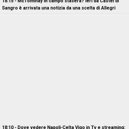
18:15 - McTominay in campo stasera? Ieri da Castel di
Sangro è arrivata una notizia da una scelta di Allegri
18:10 - Dove vedere Napoli-Celta Vigo in Tv e streaming: