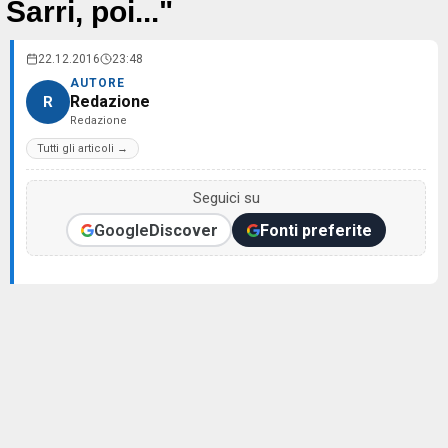
Sarri, poi..."
22.12.2016
23:48
AUTORE
Redazione
R
Redazione
Tutti gli articoli →
Seguici su
Google
Discover
Fonti preferite