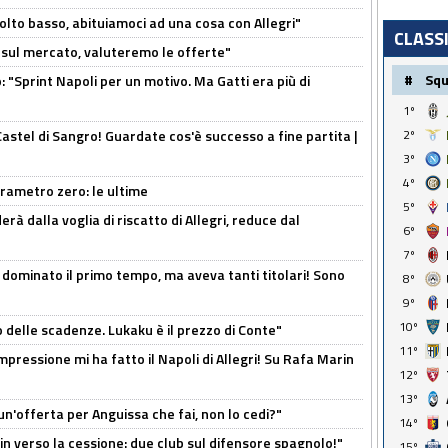
olto basso, abituiamoci ad una cosa con Allegri"
CLASS
 è sul mercato, valuteremo le offerte"
#
Sq
: "Sprint Napoli per un motivo. Ma Gatti era più di
1º
Castel di Sangro! Guardate cos'è successo a fine partita |
2º
3º
4º
arametro zero: le ultime
5º
à dalla voglia di riscatto di Allegri, reduce dal
6º
7º
 dominato il primo tempo, ma aveva tanti titolari! Sono
8º
9º
10º
o delle scadenze. Lukaku è il prezzo di Conte"
11º
mpressione mi ha fatto il Napoli di Allegri! Su Rafa Marin
12º
13º
un'offerta per Anguissa che fai, non lo cedi?"
14º
n verso la cessione: due club sul difensore spagnolo!"
15º