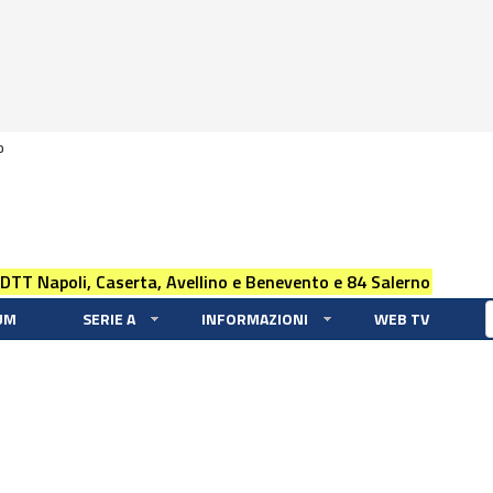
0
 DTT Napoli, Caserta, Avellino e Benevento e 84 Salerno
UM
SERIE A
INFORMAZIONI
WEB TV