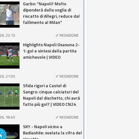
Garbo: "Napoli? Molto
dipenderà dalla voglia di
riscatto di Allegri, reduce dal
fallimento al Milan"
26, 22:15
REDAZIONE
Highlights Napoli Osasuna 2-
1: gol e sintesi della partita
amichevole | VIDEO
26, 21:05
REDAZIONE
Sfida rigori a Castel di
Sangro: cinque calciatori del
Napoli dal dischetto, chi avrà
fatto più gol? | VIDEO CN24
26, 18:45
REDAZIONE
SKY - Napoli vicino a
Badiashile: svelata la cifra del
riscatto