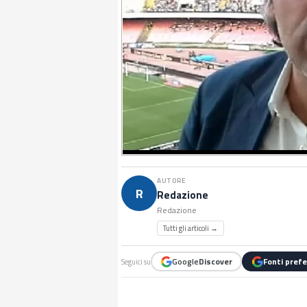
AUTORE
R
Redazione
Redazione
Tutti gli articoli →
Google
Discover
Fonti prefe
Seguici su