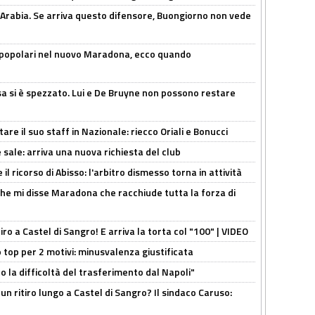
 Arabia. Se arriva questo difensore, Buongiorno non vede
 popolari nel nuovo Maradona, ecco quando
a si è spezzato. Lui e De Bruyne non possono restare
re il suo staff in Nazionale: riecco Oriali e Bonucci
 sale: arriva una nuova richiesta del club
il ricorso di Abisso: l'arbitro dismesso torna in attività
 che mi disse Maradona che racchiude tutta la forza di
tiro a Castel di Sangro! E arriva la torta col "100" | VIDEO
 top per 2 motivi: minusvalenza giustificata
to la difficoltà del trasferimento dal Napoli"
un ritiro lungo a Castel di Sangro? Il sindaco Caruso: