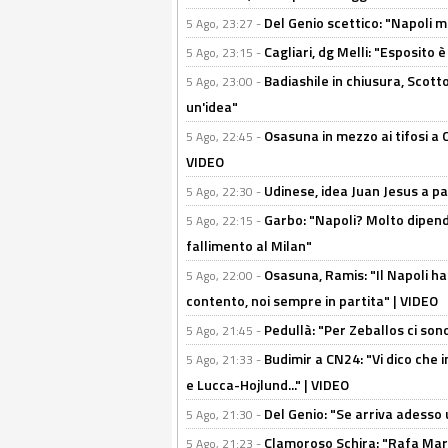
Del Genio scettico: "Napoli m
5 Ago, 23:27 -
Cagliari, dg Melli: "Esposito
5 Ago, 23:15 -
Badiashile in chiusura, Scotto
5 Ago, 23:00 -
un'idea"
Osasuna in mezzo ai tifosi a 
5 Ago, 22:45 -
VIDEO
Udinese, idea Juan Jesus a p
5 Ago, 22:30 -
Garbo: "Napoli? Molto dipender
5 Ago, 22:15 -
fallimento al Milan"
Osasuna, Ramis: "Il Napoli ha
5 Ago, 22:00 -
contento, noi sempre in partita" | VIDEO
Pedullà: "Per Zeballos ci son
5 Ago, 21:45 -
Budimir a CN24: "Vi dico che i
5 Ago, 21:33 -
e Lucca-Hojlund..." | VIDEO
Del Genio: "Se arriva adesso 
5 Ago, 21:30 -
Clamoroso Schira: "Rafa Mari
5 Ago, 21:23 -