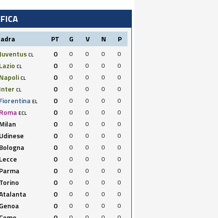
IFICA
uadra
PT
G
V
N
P
Juventus
0
0
0
0
0
CL
Lazio
0
0
0
0
0
CL
Napoli
0
0
0
0
0
CL
Inter
0
0
0
0
0
CL
Fiorentina
0
0
0
0
0
EL
Roma
0
0
0
0
0
ECL
Milan
0
0
0
0
0
Udinese
0
0
0
0
0
Bologna
0
0
0
0
0
Lecce
0
0
0
0
0
Parma
0
0
0
0
0
Torino
0
0
0
0
0
Atalanta
0
0
0
0
0
Genoa
0
0
0
0
0
Como
0
0
0
0
0