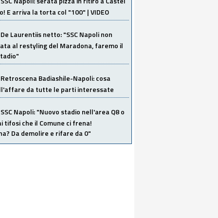
SSC Napoli: serata pizza in ritiro a Castel
o! E arriva la torta col "100" | VIDEO
De Laurentiis netto: "SSC Napoli non
ata al restyling del Maradona, faremo il
tadio"
Retroscena Badiashile-Napoli: cosa
ull'affare da tutte le parti interessate
SSC Napoli: "Nuovo stadio nell'area Q8 o
i tifosi che il Comune ci frena!
a? Da demolire e rifare da 0"