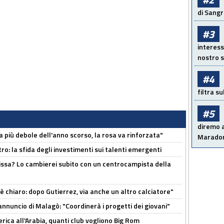
di Sangr
#3
interess
nostro s
#4
filtra s
#5
diremo a
a più debole dell'anno scorso, la rosa va rinforzata"
Maradon
ro: la sfida degli investimenti sui talenti emergenti
uissa? Lo cambierei subito con un centrocampista della
 è chiaro: dopo Gutierrez, via anche un altro calciatore"
'annuncio di Malagò: "Coordinerà i progetti dei giovani"
erica all'Arabia, quanti club vogliono Big Rom