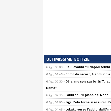
ULTIMISSIME NOTIZIE
De Giovanni: "Il Napoli sembr
6 Ago, 03:00 -
Como da record, Napoli indiet
6 Ago, 02:45 -
Ottaiano spiazza tutti: "Ang
6 Ago, 02:30 -
Roma"
Fabbroni: "Il piano del Napoli
6 Ago, 02:15 -
Figc: Zola torna in azzurro. L
6 Ago, 02:00 -
Lukaku verso l'addio: dall'Am
6 Ago, 01:45 -