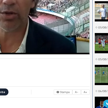
05/08/
05/08/
04/08/
🖶 Stampa
A−
A+
rite