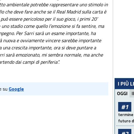
tto ambientale potrebbe rappresentare uno stimolo in
lo che deve fare anche se il Real Madrid sulla carta è
può essere pericoloso per il suo gioco, i primi 20’
uno stadio come quello l’emozione si fa sentire, ma
 impegno. Per Sarri sarà un esame importante, ha
tà nuova e ovviamente vincere sarebbe importante
tata una crescita importante, ora si deve puntare a
rri sarà emozionato, mi sembra normale, ma anche
rtendo dai campi di periferia”.
I PIÙ 
e su
Google
OGGI
I
#1
termine 
futuro d
#2