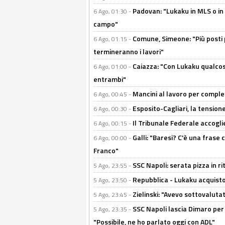
Padovan: "Lukaku in MLS o in
6 Ago, 01:30 -
campo"
Comune, Simeone: "Più posti
6 Ago, 01:15 -
termineranno i lavori"
Caiazza: "Con Lukaku qualcos
6 Ago, 01:00 -
entrambi"
Mancini al lavoro per completa
6 Ago, 00:45 -
Esposito-Cagliari, la tensione
6 Ago, 00:30 -
Il Tribunale Federale accoglie 
6 Ago, 00:15 -
Galli: "Baresi? C'è una frase
6 Ago, 00:00 -
Franco"
SSC Napoli: serata pizza in ri
5 Ago, 23:55 -
Repubblica - Lukaku acquisto
5 Ago, 23:50 -
Zielinski: "Avevo sottovaluta
5 Ago, 23:45 -
SSC Napoli lascia Dimaro per 
5 Ago, 23:35 -
"Possibile, ne ho parlato oggi con ADL"