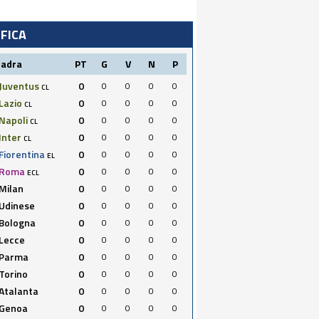
IFICA
uadra
PT
G
V
N
P
Juventus
0
0
0
0
0
CL
Lazio
0
0
0
0
0
CL
Napoli
0
0
0
0
0
CL
Inter
0
0
0
0
0
CL
Fiorentina
0
0
0
0
0
EL
Roma
0
0
0
0
0
ECL
Milan
0
0
0
0
0
Udinese
0
0
0
0
0
Bologna
0
0
0
0
0
Lecce
0
0
0
0
0
Parma
0
0
0
0
0
Torino
0
0
0
0
0
Atalanta
0
0
0
0
0
Genoa
0
0
0
0
0