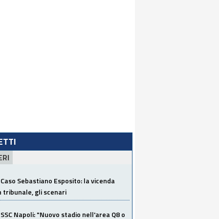
LETTI
ERI
Caso Sebastiano Esposito: la vicenda
n tribunale, gli scenari
SSC Napoli: "Nuovo stadio nell'area Q8 o