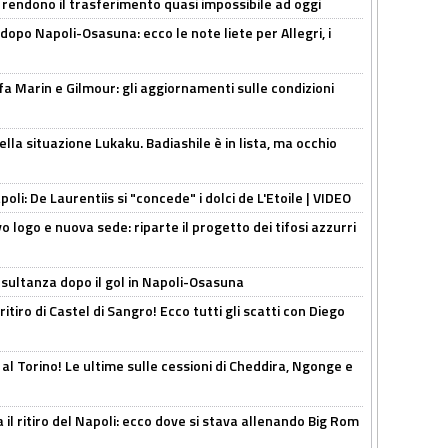
 rendono il trasferimento quasi impossibile ad oggi
dopo Napoli-Osasuna: ecco le note liete per Allegri, i
Marin e Gilmour: gli aggiornamenti sulle condizioni
lla situazione Lukaku. Badiashile è in lista, ma occhio
apoli: De Laurentiis si "concede" i dolci de L'Etoile | VIDEO
 logo e nuova sede: riparte il progetto dei tifosi azzurri
esultanza dopo il gol in Napoli-Osasuna
ritiro di Castel di Sangro! Ecco tutti gli scatti con Diego
 al Torino! Le ultime sulle cessioni di Cheddira, Ngonge e
 il ritiro del Napoli: ecco dove si stava allenando Big Rom