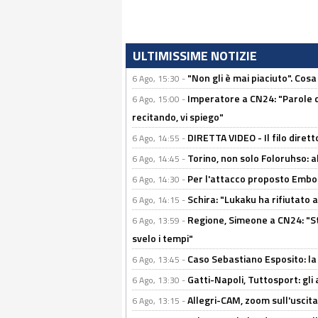
ULTIMISSIME NOTIZIE
"Non gli è mai piaciuto". Cosa
6 Ago, 15:30 -
Imperatore a CN24: "Parole d
6 Ago, 15:00 -
recitando, vi spiego"
DIRETTA VIDEO - Il filo dirett
6 Ago, 14:55 -
Torino, non solo Foloruhso: a
6 Ago, 14:45 -
Per l'attacco proposto Embolo
6 Ago, 14:30 -
Schira: "Lukaku ha rifiutato 
6 Ago, 14:15 -
Regione, Simeone a CN24: "St
6 Ago, 13:59 -
svelo i tempi"
Caso Sebastiano Esposito: la v
6 Ago, 13:45 -
Gatti-Napoli, Tuttosport: gli
6 Ago, 13:30 -
Allegri-CAM, zoom sull'uscit
6 Ago, 13:15 -