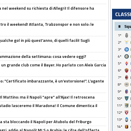
 nel weekend su richiesta di Allegri! Il difensore ha
CLASS
tro il weekend! Atlanta, Trabzonspor e non solo: le
#
Sq
1º
alche gol in più quest'anno, di quelli facili! Sugli
2º
3º
rammazione della settimana: cosa vedere oggi?
4º
5º
in un grande club come il Bayer. Ho parlato con Aleix Garcia
6º
7º
ito: "Certificato imbarazzante, è un'estorsione!". L'agente
8º
9º
 Mattino: ma il Napoli "apre" all'Ajax! Il retroscena
10º
 stadio lasceremo il Maradona! Il Comune dimentica il
11º
12º
13º
a sta bloccando il Napoli per Atubolu del Friburgo
14º
ri, addio al Napoli! MLS o Arabia: le cifre dell'offerta