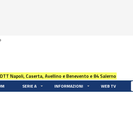
0
 DTT Napoli, Caserta, Avellino e Benevento e 84 Salerno
UM
SERIE A
INFORMAZIONI
WEB TV