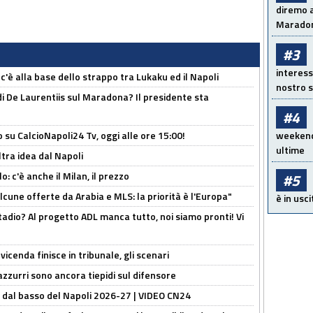
diremo a
Maradon
#3
interess
 c'è alla base dello strappo tra Lukaku ed il Napoli
nostro s
i De Laurentiis sul Maradona? Il presidente sta
#4
o su CalcioNapoli24 Tv, oggi alle ore 15:00!
weekend!
ultime
ltra idea dal Napoli
: c'è anche il Milan, il prezzo
#5
alcune offerte da Arabia e MLS: la priorità è l'Europa"
è in usci
adio? Al progetto ADL manca tutto, noi siamo pronti! Vi
icenda finisce in tribunale, gli scenari
 azzurri sono ancora tiepidi sul difensore
a dal basso del Napoli 2026-27 | VIDEO CN24