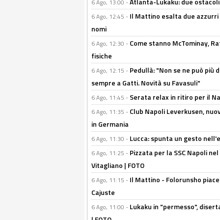
Atlanta-Lukaku: due ostacoli
6 Ago, 13:00 -
Il Mattino esalta due azzurri 
6 Ago, 12:45 -
nomi
Come stanno McTominay, Rafa 
6 Ago, 12:30 -
fisiche
Pedullà: "Non se ne può più de
6 Ago, 12:15 -
sempre a Gatti. Novità su Favasuli"
Serata relax in ritiro per il N
6 Ago, 11:45 -
Club Napoli Leverkusen, nuovo
6 Ago, 11:35 -
in Germania
Lucca: spunta un gesto nell'
6 Ago, 11:30 -
Pizzata per la SSC Napoli nel 
6 Ago, 11:25 -
Vitagliano | FOTO
Il Mattino - Folorunsho piace
6 Ago, 11:15 -
Cajuste
Lukaku in "permesso", diserta
6 Ago, 11:00 -
| FOTO