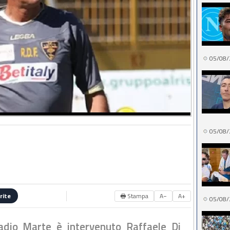
05/08/
05/08/
🖶 Stampa
A−
A+
rite
05/08/
adio Marte è intervenuto Raffaele Di