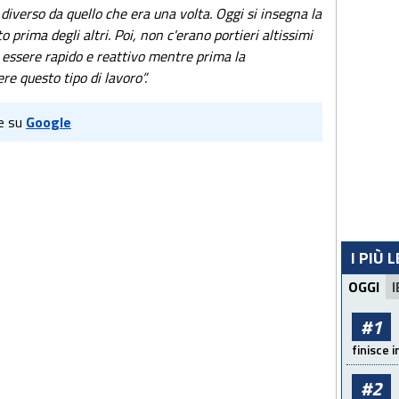
 diverso da quello che era una volta. Oggi si insegna la
o prima degli altri. Poi, non c'erano portieri altissimi
ad essere rapido e reattivo mentre prima la
e questo tipo di lavoro”.
e su
Google
I PIÙ 
OGGI
I
#1
finisce i
#2