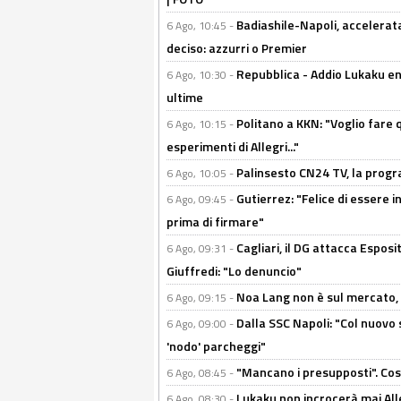
Badiashile-Napoli, accelerata
6 Ago, 10:45 -
deciso: azzurri o Premier
Repubblica - Addio Lukaku en
6 Ago, 10:30 -
ultime
Politano a KKN: "Voglio fare qu
6 Ago, 10:15 -
esperimenti di Allegri..."
Palinsesto CN24 TV, la prog
6 Ago, 10:05 -
Gutierrez: "Felice di essere 
6 Ago, 09:45 -
prima di firmare"
Cagliari, il DG attacca Espos
6 Ago, 09:31 -
Giuffredi: "Lo denuncio"
Noa Lang non è sul mercato, Il
6 Ago, 09:15 -
Dalla SSC Napoli: "Col nuovo
6 Ago, 09:00 -
'nodo' parcheggi"
"Mancano i presupposti". Cos
6 Ago, 08:45 -
Lukaku non incrocerà mai Alleg
6 Ago, 08:30 -