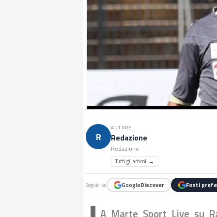
AUTORE
R
Redazione
Redazione
Tutti gli articoli →
Google
Discover
Fonti prefe
Seguici su
A Marte Sport Live su R