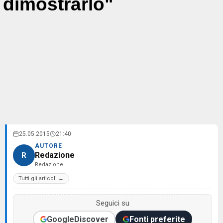
dimostrarlo"
25.05.2015
21:40
AUTORE
Redazione
R
Redazione
Tutti gli articoli →
Seguici su
Google
Discover
Fonti preferite