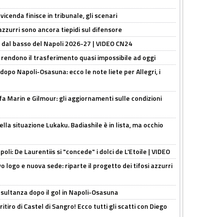
icenda finisce in tribunale, gli scenari
 azzurri sono ancora tiepidi sul difensore
a dal basso del Napoli 2026-27 | VIDEO CN24
 rendono il trasferimento quasi impossibile ad oggi
dopo Napoli-Osasuna: ecco le note liete per Allegri, i
Marin e Gilmour: gli aggiornamenti sulle condizioni
lla situazione Lukaku. Badiashile è in lista, ma occhio
apoli: De Laurentiis si "concede" i dolci de L'Etoile | VIDEO
 logo e nuova sede: riparte il progetto dei tifosi azzurri
esultanza dopo il gol in Napoli-Osasuna
ritiro di Castel di Sangro! Ecco tutti gli scatti con Diego