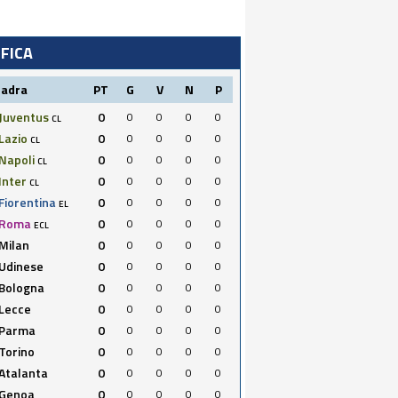
IFICA
uadra
PT
G
V
N
P
Juventus
0
0
0
0
0
CL
Lazio
0
0
0
0
0
CL
Napoli
0
0
0
0
0
CL
Inter
0
0
0
0
0
CL
Fiorentina
0
0
0
0
0
EL
Roma
0
0
0
0
0
ECL
Milan
0
0
0
0
0
Udinese
0
0
0
0
0
Bologna
0
0
0
0
0
Lecce
0
0
0
0
0
Parma
0
0
0
0
0
Torino
0
0
0
0
0
Atalanta
0
0
0
0
0
Genoa
0
0
0
0
0