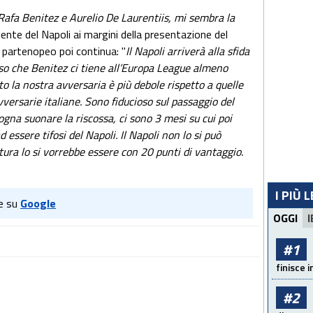
 Rafa Benitez e Aurelio De Laurentiis, mi sembra la
idente del Napoli ai margini della presentazione del
n partenopeo poi continua: "
Il Napoli arriverà alla sfida
 so che Benitez ci tiene all’Europa League almeno
rto la nostra avversaria è più debole rispetto a quelle
vversarie italiane. Sono fiducioso sul passaggio del
ogna suonare la riscossa, ci sono 3 mesi su cui poi
 essere tifosi del Napoli. Il Napoli non lo si può
ttura lo si vorrebbe essere con 20 punti di vantaggio.
I PIÙ 
e su
Google
OGGI
I
#1
finisce i
#2