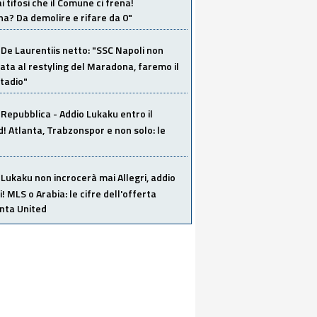
i tifosi che il Comune ci frena!
a? Da demolire e rifare da 0"
De Laurentiis netto: "SSC Napoli non
ata al restyling del Maradona, faremo il
tadio"
Repubblica - Addio Lukaku entro il
 Atlanta, Trabzonspor e non solo: le
Lukaku non incrocerà mai Allegri, addio
i! MLS o Arabia: le cifre dell'offerta
anta United