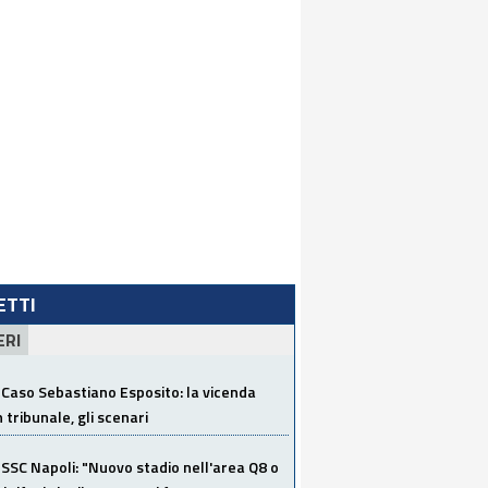
LETTI
ERI
Caso Sebastiano Esposito: la vicenda
n tribunale, gli scenari
SSC Napoli: "Nuovo stadio nell'area Q8 o