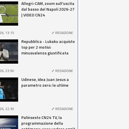
Allegri-CAM, zoom sull'uscita
dal basso del Napoli 2026-27
| VIDEO CN24
26, 13:15
REDAZIONE
Repubblica - Lukaku acquisto
top per 2 motivi:
minusvalenza giustificata
26, 23:50
REDAZIONE
Udinese, idea Juan Jesus a
parametro zero: le ultime
26, 22:30
REDAZIONE
Palinsesto CN24 TV, la
programmazione della
settimana: cosa vedere oggi?