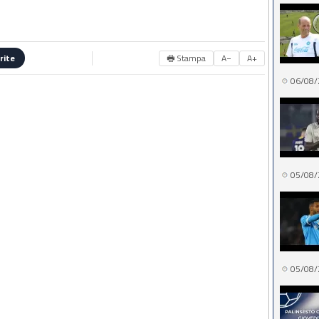
🖶 Stampa
A−
A+
rite
06/08/
05/08/
05/08/