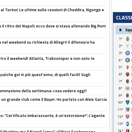
 al Torino! Le ultime sulle cessioni di Cheddira, Ngonge e
CLASS
 il ritiro del Napoli: ecco dove si stava allenando Big Rom
#
Sq
1º
 nel weekend su richiesta di Allegri! Il difensore ha
2º
3º
tro il weekend! Atlanta, Trabzonspor e non solo: le
4º
5º
alche gol in più quest'anno, di quelli facili! Sugli
6º
7º
8º
rammazione della settimana: cosa vedere oggi?
9º
in un grande club come il Bayer. Ho parlato con Aleix Garcia
10º
11º
ito: "Certificato imbarazzante, è un'estorsione!". L'agente
12º
13º
14º
 Mattino: ma il Napoli "apre" all'Ajax! Il retroscena