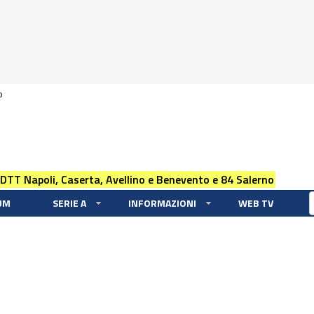
0
 DTT Napoli, Caserta, Avellino e Benevento e 84 Salerno
UM
SERIE A
INFORMAZIONI
WEB TV