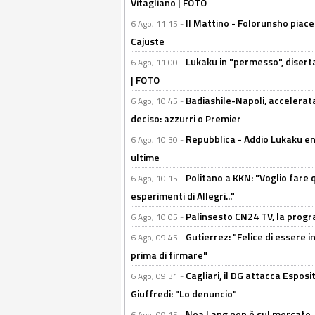
Vitagliano | FOTO
Il Mattino - Folorunsho piace
6 Ago, 11:15 -
Cajuste
Lukaku in "permesso", diserta
6 Ago, 11:00 -
| FOTO
Badiashile-Napoli, accelerata
6 Ago, 10:45 -
deciso: azzurri o Premier
Repubblica - Addio Lukaku en
6 Ago, 10:30 -
ultime
Politano a KKN: "Voglio fare qu
6 Ago, 10:15 -
esperimenti di Allegri..."
Palinsesto CN24 TV, la prog
6 Ago, 10:05 -
Gutierrez: "Felice di essere 
6 Ago, 09:45 -
prima di firmare"
Cagliari, il DG attacca Espos
6 Ago, 09:31 -
Giuffredi: "Lo denuncio"
Noa Lang non è sul mercato, Il
6 Ago, 09:15 -