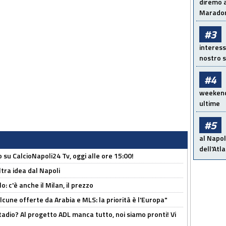
diremo a
Maradon
#3
interess
nostro s
#4
weekend!
ultime
#5
al Napol
dell'Atl
o su CalcioNapoli24 Tv, oggi alle ore 15:00!
ltra idea dal Napoli
: c'è anche il Milan, il prezzo
alcune offerte da Arabia e MLS: la priorità è l'Europa"
adio? Al progetto ADL manca tutto, noi siamo pronti! Vi