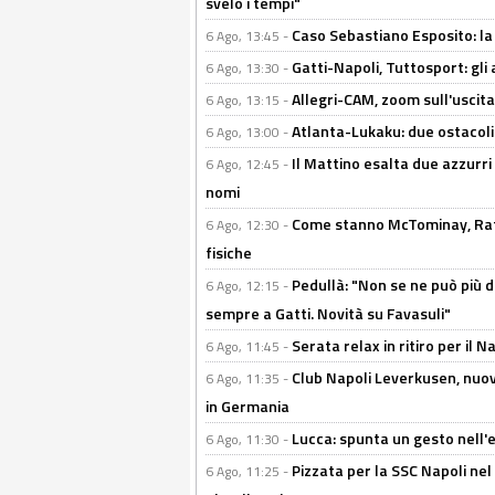
svelo i tempi"
Caso Sebastiano Esposito: la v
6 Ago, 13:45 -
Gatti-Napoli, Tuttosport: gli
6 Ago, 13:30 -
Allegri-CAM, zoom sull'uscit
6 Ago, 13:15 -
Atlanta-Lukaku: due ostacoli
6 Ago, 13:00 -
Il Mattino esalta due azzurri 
6 Ago, 12:45 -
nomi
Come stanno McTominay, Rafa 
6 Ago, 12:30 -
fisiche
Pedullà: "Non se ne può più de
6 Ago, 12:15 -
sempre a Gatti. Novità su Favasuli"
Serata relax in ritiro per il N
6 Ago, 11:45 -
Club Napoli Leverkusen, nuovo
6 Ago, 11:35 -
in Germania
Lucca: spunta un gesto nell'
6 Ago, 11:30 -
Pizzata per la SSC Napoli nel 
6 Ago, 11:25 -