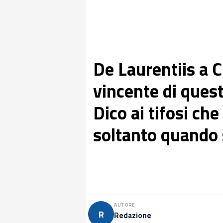
De Laurentiis a C
vincente di quest
Dico ai tifosi ch
soltanto quando s
AUTORE
R
Redazione