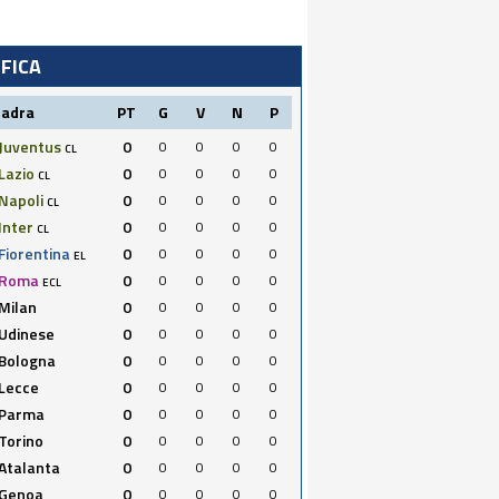
IFICA
uadra
PT
G
V
N
P
Juventus
0
0
0
0
0
CL
Lazio
0
0
0
0
0
CL
Napoli
0
0
0
0
0
CL
Inter
0
0
0
0
0
CL
Fiorentina
0
0
0
0
0
EL
Roma
0
0
0
0
0
ECL
Milan
0
0
0
0
0
Udinese
0
0
0
0
0
Bologna
0
0
0
0
0
Lecce
0
0
0
0
0
Parma
0
0
0
0
0
Torino
0
0
0
0
0
Atalanta
0
0
0
0
0
Genoa
0
0
0
0
0