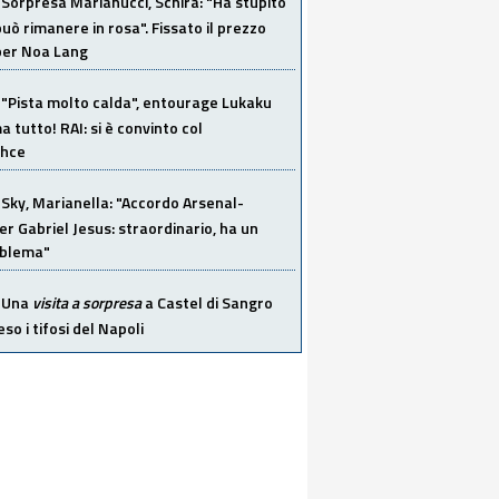
Sorpresa Marianucci, Schira: "Ha stupito
 può rimanere in rosa". Fissato il prezzo
 per Noa Lang
"Pista molto calda", entourage Lukaku
 tutto! RAI: si è convinto col
ahce
Sky, Marianella: "Accordo Arsenal-
er Gabriel Jesus: straordinario, ha un
oblema"
Una
visita a sorpresa
a Castel di Sangro
so i tifosi del Napoli