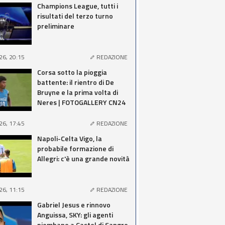
Champions League, tutti i
risultati del terzo turno
preliminare
26, 20:15
REDAZIONE
Corsa sotto la pioggia
battente: il rientro di De
Bruyne e la prima volta di
Neres | FOTOGALLERY CN24
26, 17:45
REDAZIONE
Napoli-Celta Vigo, la
probabile formazione di
Allegri: c'è una grande novità
26, 11:15
REDAZIONE
Gabriel Jesus e rinnovo
Anguissa, SKY: gli agenti
piombano a Castel di Sangro,