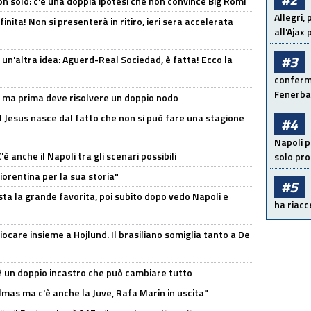
n solo: c'è una doppia ipotesi che non convince Big Rom!
Allegri,
inita! Non si presenterà in ritiro, ieri sera accelerata
all'Ajax
#3
un'altra idea: Aguerd-Real Sociedad, è fatta! Ecco la
conferma
Fenerb
s, ma prima deve risolvere un doppio nodo
l Jesus nasce dal fatto che non si può fare una stagione
#4
Napoli p
 anche il Napoli tra gli scenari possibili
solo pr
orentina per la sua storia"
#5
sta la grande favorita, poi subito dopo vedo Napoli e
ha riacce
iocare insieme a Hojlund. Il brasiliano somiglia tanto a De
'è un doppio incastro che può cambiare tutto
as ma c'è anche la Juve, Rafa Marin in uscita"