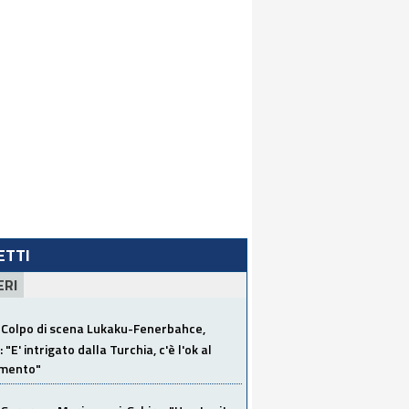
LETTI
ERI
Colpo di scena Lukaku-Fenerbahce,
"E' intrigato dalla Turchia, c'è l'ok al
imento"