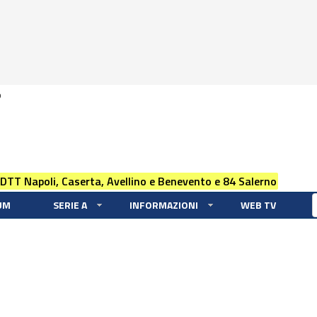
0
 DTT Napoli, Caserta, Avellino e Benevento e 84 Salerno
UM
SERIE A
INFORMAZIONI
WEB TV