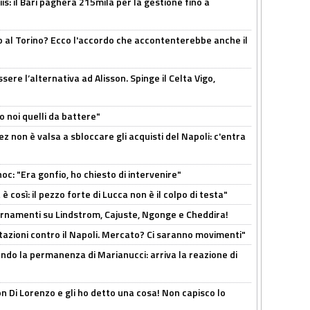
: il Bari pagherà 215mila per la gestione fino a
o al Torino? Ecco l'accordo che accontenterebbe anche il
re l’alternativa ad Alisson. Spinge il Celta Vigo,
o noi quelli da battere"
z non è valsa a sbloccare gli acquisti del Napoli: c'entra
c: "Era gonfio, ho chiesto di intervenire"
così: il pezzo forte di Lucca non è il colpo di testa"
iornamenti su Lindstrom, Cajuste, Ngonge e Cheddira!
Rotazioni contro il Napoli. Mercato? Ci saranno movimenti"
cando la permanenza di Marianucci: arriva la reazione di
n Di Lorenzo e gli ho detto una cosa! Non capisco lo