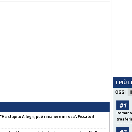
I PIÙ 
OGGI
I
#1
Romano: 
Ha stupito Allegri, può rimanere in rosa". Fissato il
trasfer
#2