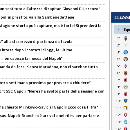
n sostituto all’altezza di capitan Giovanni Di Lorenzo"
CLASS
Napoli in prestito: va alla Sambenedettese
stagione storta può capitare, ma è forte! Si prenderà la
#
Sq
1º
s" all'asta: prezzo di partenza da favola
2º
 intesa dopo i contatti di oggi, le ultime
3º
, non capisco la mossa del Napoli"
4º
5º
omanda da farsi. Senza Maradona, non ci sarebbe tutto
6º
7º
contro settimana prossima per provare a chiudere"
8º
port SSC Napoli: "Neres ha svolto parte della sessione con
9º
10º
ha chiesto Milinkovic-Savic al Napoli! Ecco cosa filtra"
11º
12º
us-Napoli, Branchini è arrivato nel ritiro per parlarne
13º
14º