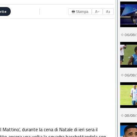
🖶 Stampa
A−
A+
rite
06/08/
06/08/
08/08/
 Mattino', durante la cena di Natale di ieri sera il
etto ancora una volta la squadra bacchettandola con