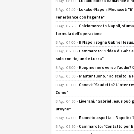
Lukaku blocca Badiashile e no
8 Ago, 08:00 -
Lukaku-Napoli, Mediaset: "E' f
8 Ago, 07:40 -
Fenerbahce con l'agente"
Calciomercato Napoli, sfuma 
8 Ago, 07:25 -
formula dell'operazione
Il Napoli sogna Gabriel Jesu
8 Ago, 07:00 -
Cammaroto: "L’idea di Gabrie
8 Ago, 06:30 -
solo con Hojlund e Lucca"
Koopmeiners verso l'addio? C'è
8 Ago, 06:00 -
Mastantuono: "Ho scelto la Fi
8 Ago, 05:30 -
Canovi: "Scudetto? L'Inter re
8 Ago, 05:00 -
Como"
Liverani: "Gabriel Jesus può g
8 Ago, 04:30 -
Bruyne"
Esposito aspetta il Napoli: c
8 Ago, 04:00 -
Cammaroto: "Contatto per Elm
8 Ago, 03:30 -