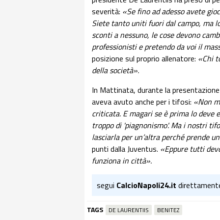
severità:
«Se fino ad adesso avete gioc
Siete tanto uniti fuori dal campo, ma l
sconti a nessuno, le cose devono cambi
professionisti e pretendo da voi il ma
posizione sul proprio allenatore:
«Chi t
della società
».
In Mattinata, durante la presentazione
aveva avuto anche per i tifosi:
«
Non mi
criticata. E magari se è prima lo deve e
troppo di 'piagnonismo'. Ma i nostri ti
lasciarla per un’altra perché prende u
punti dalla Juventus.
«Eppure tutti devo
funziona in città
».
segui
CalcioNapoli24.it
direttament
TAGS
DE LAURENTIIS
BENITEZ