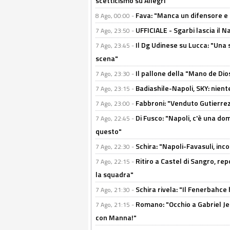
scetticismo su Allegri"
Fava: "Manca un difensore e u
8 Ago, 00:00 -
UFFICIALE - Sgarbi lascia il 
7 Ago, 23:50 -
Il Dg Udinese su Lucca: "Una 
7 Ago, 23:45 -
scena"
Il pallone della "Mano de Dio
7 Ago, 23:30 -
Badiashile-Napoli, SKY: niente
7 Ago, 23:15 -
Fabbroni: "Venduto Gutierrez
7 Ago, 23:00 -
Di Fusco: "Napoli, c'è una d
7 Ago, 22:45 -
questo"
Schira: "Napoli-Favasuli, in
7 Ago, 22:30 -
Ritiro a Castel di Sangro, re
7 Ago, 22:15 -
la squadra"
Schira rivela: "Il Fenerbahce 
7 Ago, 21:30 -
Romano: "Occhio a Gabriel Jes
7 Ago, 21:15 -
con Manna!"