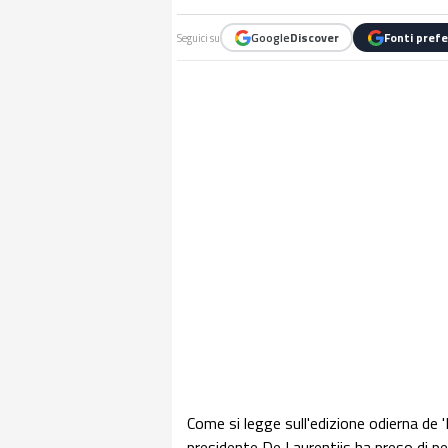
Google
Discover
Fonti prefe
Seguici su
Come si legge sull'edizione odierna de 'Il
presidente De Laurentiis ha preso di p