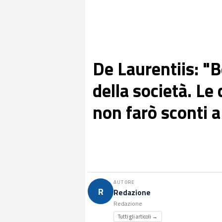
De Laurentiis: "
della società. L
non farò sconti 
AUTORE
R
Redazione
Redazione
Tutti gli articoli →