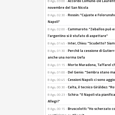
Accordo Comune-De Laurentiis
8 Ago, 03:00 -
novembre del San Nicola
Rossin: "Cajuste e Folorunsh
8 Ago, 02:30 -
Napoli"
Cammaroto: "Zeballos può esse
8 Ago, 02:00 -
l’argentino si è stufato di aspettare"
Inter, Chivu: "Scudetto? Siam
8 Ago, 01:45 -
Perché la cessione di Gutierre
8 Ago, 01:30 -
anche una norma Uefa
Morte Maradona, Taffarel cho
8 Ago, 01:15 -
Del Genio: "Sembra stano ma è 
8 Ago, 01:00 -
Cessioni Napoli: ci sono agg
8 Ago, 00:45 -
Celta, il tecnico Giráldez: "
8 Ago, 00:30 -
Schira: "Il Napoli sta pianifi
8 Ago, 00:23 -
Allegri"
Bruscolotti: "Ho scherzato co
8 Ago, 00:15 -