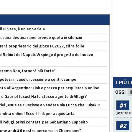
i Olivera, è un ex Serie A
ku: una destinazione prende quota in silenzio
sarà proprietario del gioco FC2027, cifra folle
 il Rabiot del Napoli. Vi spiego il progetto del nuovo
zeremo Rao, tornerà più forte"
 Ipotesi in caso di cessione a centrocampo
I PIÙ 
ta all'Argentina! Link e prezzo per acquistarla online
OGGI
I
e Gabriel Jesus! Ha lo stesso agente di Allegri"
#1
iel Jesus se riuscisse a vendere sia Lucca che Lukaku!
Jesus! H
ndita online! Ecco il link per acquistarla
li indugi: primi contatti per Sebastiano Esposito
#2
ome andrà il nostro percorso in Champions"