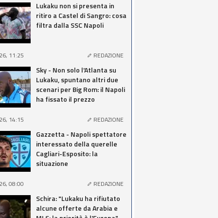
Lukaku non si presenta in
ritiro a Castel di Sangro: cosa
filtra dalla SSC Napoli
26, 11:25
REDAZIONE
Sky - Non solo l'Atlanta su
Lukaku, spuntano altri due
scenari per Big Rom: il Napoli
ha fissato il prezzo
26, 14:15
REDAZIONE
Gazzetta - Napoli spettatore
interessato della querelle
Cagliari-Esposito: la
situazione
26, 08:00
REDAZIONE
Schira: "Lukaku ha rifiutato
alcune offerte da Arabia e
MLS: la priorità è l'Europa"