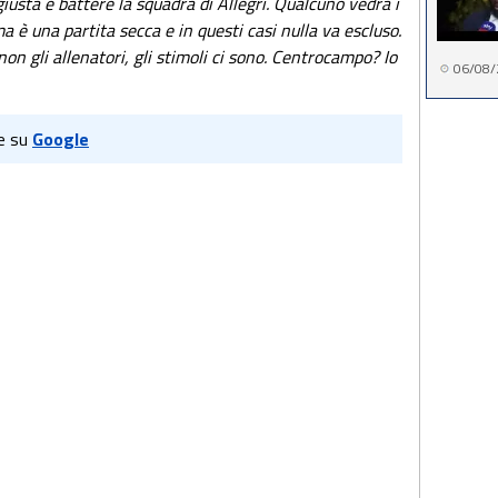
giusta e battere la squadra di Allegri. Qualcuno vedrà i
a è una partita secca e in questi casi nulla va escluso.
on gli allenatori, gli stimoli ci sono. Centrocampo? Io
06/08/
e su
Google