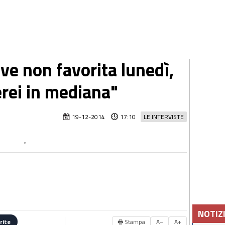
uve non favorita lunedì,
erei in mediana"
19-12-2014
17:10
LE INTERVISTE
NOTIZ
🖶 Stampa
A−
A+
rite