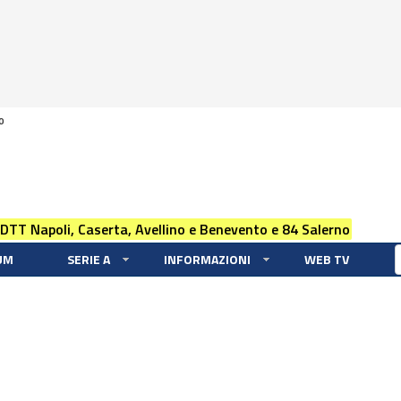
0
 DTT Napoli, Caserta, Avellino e Benevento e 84 Salerno
UM
SERIE A
INFORMAZIONI
WEB TV