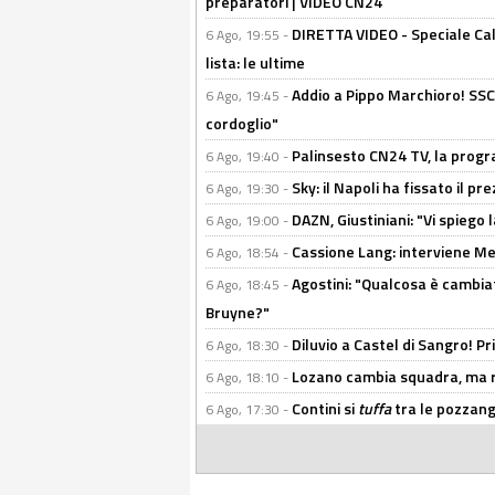
preparatori | VIDEO CN24
DIRETTA VIDEO - Speciale Cal
6 Ago, 19:55 -
lista: le ultime
Addio a Pippo Marchioro! SSC N
6 Ago, 19:45 -
cordoglio"
Palinsesto CN24 TV, la prog
6 Ago, 19:40 -
Sky: il Napoli ha fissato il p
6 Ago, 19:30 -
DAZN, Giustiniani: "Vi spiego 
6 Ago, 19:00 -
Cassione Lang: interviene Me
6 Ago, 18:54 -
Agostini: "Qualcosa è cambiat
6 Ago, 18:45 -
Bruyne?"
Diluvio a Castel di Sangro! P
6 Ago, 18:30 -
Lozano cambia squadra, ma re
6 Ago, 18:10 -
Contini si
tuffa
tra le pozzang
6 Ago, 17:30 -