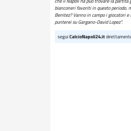
che il Napoli ha può trovare la partita 
bianconeri favoriti in questo periodo, m
Benitez? Vanno in campo i giocatori e n
punterei su Gargano-David Lopez".
segui
CalcioNapoli24.it
direttament