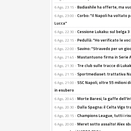
Badiashile ha offerte, ma vu
6 Ago, 23:15 -
Corbo: "Il Napoli ha voltato 
6 Ago, 23:00 -
Lucca"
Cessione Lukaku: sul belga 3 
6 Ago, 22:30 -
Pedullà: "Ho verificato le vo
6 Ago, 22:15 -
Savino: "Stravedo per un gio
6 Ago, 22:00 -
Mastantuono firma in Serie A, 
6 Ago, 21:45 -
Tre club sulle tracce di Luka
6 Ago, 21:30 -
Sportmediaset: trattativa Nap
6 Ago, 21:15 -
SSC Napoli, oltre 55 milioni d
6 Ago, 21:00 -
in esubero
Morte Baresi, la gaffe dell'i
6 Ago, 20:45 -
Dalla Spagna: il Celta Vigo tr
6 Ago, 20:30 -
Champions League, tutti i ris
6 Ago, 20:15 -
Meret sotto assalto! Alex sba
6 Ago, 20:00 -