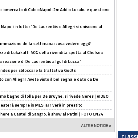
ciomercato di CalcioNapoli 24: Addio Lukaku e questione
apoli in lutto: "De Laurentiis e Allegri si uniscono al
rammazione della settimana: cosa vedere oggi?
rezzo di Lukaku! Il 40% della rivendita spetta al Chelsea
la reazione di De Laurentiis al gol di Lucca"
ndes per sbloccare la trattativa Godts
o con Allegri! Avete visto il bel segnale dato da De
rimo bagno di folla per De Bruyne, si rivede Neres | VIDEO
sterà sempre in MLS: arriverà in prestito
here a Castel di Sangro: è show al Patini | FOTO CN24
ALTRE NOTIZIE »
CLASS