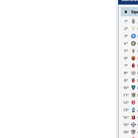
#
Sq
1º
2º
3º
4º
5º
6º
7º
8º
9º
10º
11º
12º
13º
14º
15º
16º