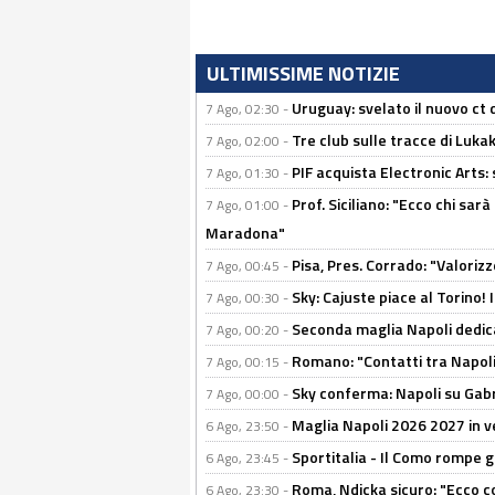
ULTIMISSIME NOTIZIE
Uruguay: svelato il nuovo ct d
7 Ago, 02:30 -
Tre club sulle tracce di Luka
7 Ago, 02:00 -
PIF acquista Electronic Arts: 
7 Ago, 01:30 -
Prof. Siciliano: "Ecco chi sarà
7 Ago, 01:00 -
Maradona"
Pisa, Pres. Corrado: "Valoriz
7 Ago, 00:45 -
Sky: Cajuste piace al Torino!
7 Ago, 00:30 -
Seconda maglia Napoli dedica
7 Ago, 00:20 -
Romano: "Contatti tra Napoli 
7 Ago, 00:15 -
Sky conferma: Napoli su Gabr
7 Ago, 00:00 -
Maglia Napoli 2026 2027 in ve
6 Ago, 23:50 -
Sportitalia - Il Como rompe g
6 Ago, 23:45 -
Roma, Ndicka sicuro: "Ecco c
6 Ago, 23:30 -