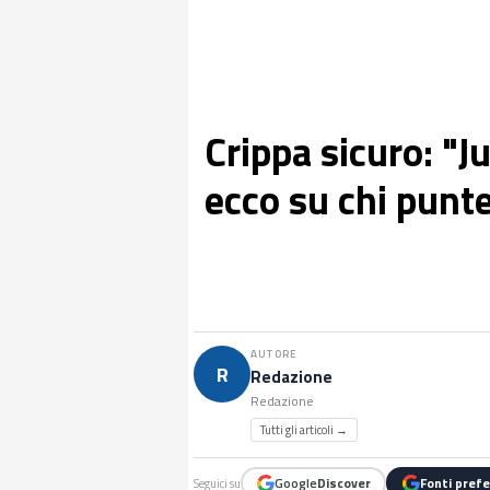
Crippa sicuro: "J
ecco su chi punt
AUTORE
R
Redazione
Redazione
Tutti gli articoli →
Google
Discover
Fonti prefe
Seguici su