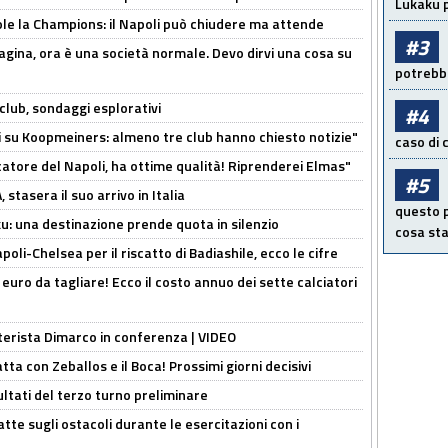
Lukaku p
ole la Champions: il Napoli può chiudere ma attende
#3
pagina, ora è una società normale. Devo dirvi una cosa su
potrebbe
club, sondaggi esplorativi
#4
ci su Koopmeiners: almeno tre club hanno chiesto notizie"
caso di
catore del Napoli, ha ottime qualità! Riprenderei Elmas"
#5
stasera il suo arrivo in Italia
questo p
ku: una destinazione prende quota in silenzio
cosa sta
oli-Chelsea per il riscatto di Badiashile, ecco le cifre
i euro da tagliare! Ecco il costo annuo dei sette calciatori
nterista Dimarco in conferenza | VIDEO
atta con Zeballos e il Boca! Prossimi giorni decisivi
ultati del terzo turno preliminare
tte sugli ostacoli durante le esercitazioni con i