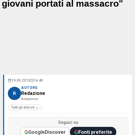
giovani portati al massacro"
19.05.2015
16:40
AUTORE
Redazione
R
Redazione
Tutti gli articoli →
Seguici su
Google
Discover
Fonti preferite