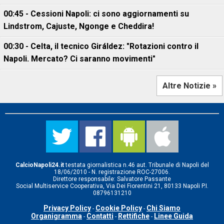
00:45 - Cessioni Napoli: ci sono aggiornamenti su
Lindstrom, Cajuste, Ngonge e Cheddira!
00:30 - Celta, il tecnico Giráldez: "Rotazioni contro il
Napoli. Mercato? Ci saranno movimenti"
Altre Notizie »
CalcioNapoli24.it
testata giornalistica n.46 aut. Tribunale di Napoli del
18/06/2010 - N. registrazione ROC-27006.
Direttore responsabile: Salvatore Passante
Social Multiservice Cooperativa, Via Dei Fiorentini 21, 80133 Napoli P.I.
08796131210
Privacy Policy
Cookie Policy
Chi Siamo
-
-
Organigramma
Contatti
Rettifiche
Linee Guida
-
-
-