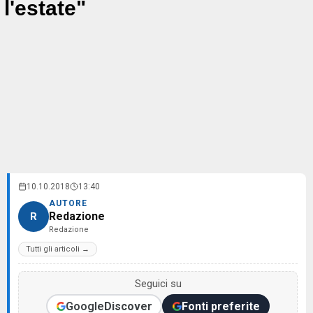
l'estate"
10.10.2018
13:40
AUTORE
Redazione
R
Redazione
Tutti gli articoli →
Seguici su
Google
Discover
Fonti preferite