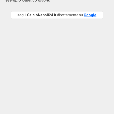
esempio l'Atletico Madrid"
segui
CalcioNapoli24.it
direttamente su
Google