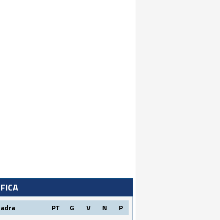
IFICA
uadra
PT
G
V
N
P