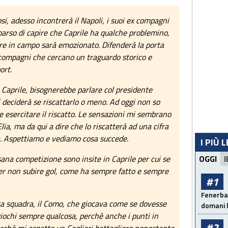
osi, adesso incontrerà il Napoli, i suoi ex compagni
parso di capire che Caprile ha qualche problemino,
re in campo sarà emozionato. Difenderà la porta
 compagni che cercano un traguardo storico e
port.
 di Caprile, bisognerebbe parlare col presidente
i deciderà se riscattarlo o meno. Ad oggi non so
e esercitare il riscatto. Le sensazioni mi sembrano
lia, ma da qui a dire che lo riscatterà ad una cifra
. Aspettiamo e vediamo cosa succede.
I PIÙ 
a sana competizione sono insite in Caprile per cui se
OGGI
I
 per non subire gol, come ha sempre fatto e sempre
#1
Fenerbah
a squadra, il Como, che giocava come se dovesse
domani l
i giochi sempre qualcosa, perchè anche i punti in
#2