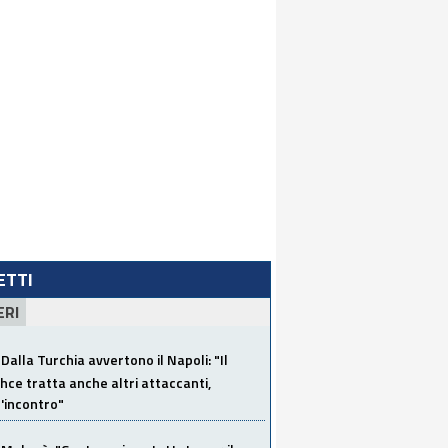
LETTI
ERI
Dalla Turchia avvertono il Napoli: "Il
ce tratta anche altri attaccanti,
'incontro"