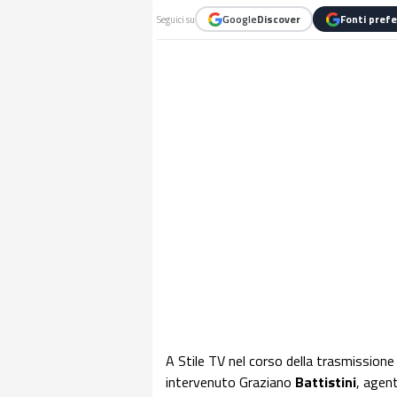
Google
Discover
Fonti prefe
Seguici su
A Stile TV nel corso della trasmissione
intervenuto Graziano
Battistini
, agen