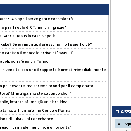
cci: “A Napoli serve gente con volontà”
 per il ruolo di CT, ma lo ringrazio"
 Gabriel Jesus in casa Napoli?
kaku? Se si impunta, il prezzo non lo fa più il club”
non capisco il mancato arrivo di Favasuli"
poli: non c'è solo il Torino
 in vendita, con uno il rapporto è ormai irrimediabilmente
n po' pesante, ma saremo pronti per il campionato!
tore? Mi intriga, ma sto capendo che..."
shile, intanto sfuma già un'altra idea
e Catania, affronteranno Genoa e Parma
CLASS
sione di Lukaku al Fenerbahce
#
Sq
reso il centrale mancino, è un priorità"