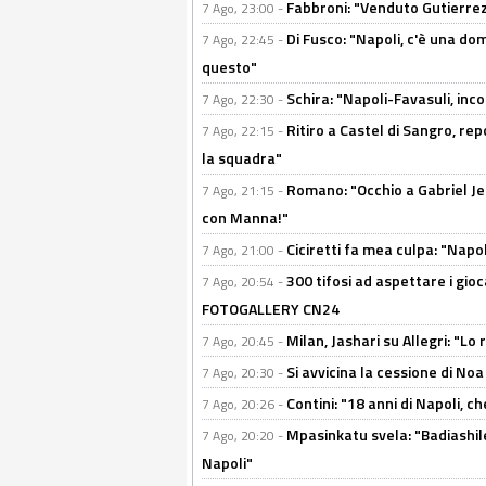
Fabbroni: "Venduto Gutierrez
7 Ago, 23:00 -
Di Fusco: "Napoli, c'è una d
7 Ago, 22:45 -
questo"
Schira: "Napoli-Favasuli, in
7 Ago, 22:30 -
Ritiro a Castel di Sangro, re
7 Ago, 22:15 -
la squadra"
Romano: "Occhio a Gabriel Jes
7 Ago, 21:15 -
con Manna!"
Ciciretti fa mea culpa: "Napo
7 Ago, 21:00 -
300 tifosi ad aspettare i gioc
7 Ago, 20:54 -
FOTOGALLERY CN24
Milan, Jashari su Allegri: "L
7 Ago, 20:45 -
Si avvicina la cessione di Noa
7 Ago, 20:30 -
Contini: "18 anni di Napoli, c
7 Ago, 20:26 -
Mpasinkatu svela: "Badiashil
7 Ago, 20:20 -
Napoli"