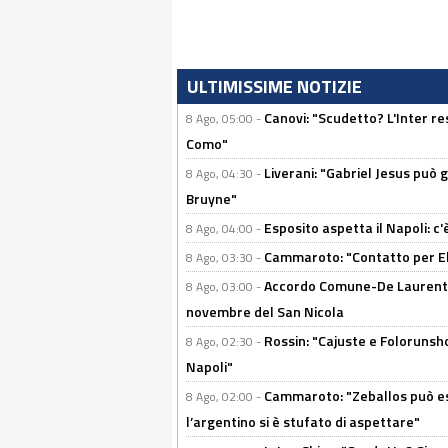
ULTIMISSIME NOTIZIE
Canovi: "Scudetto? L'Inter re
8 Ago, 05:00 -
Como"
Liverani: "Gabriel Jesus può g
8 Ago, 04:30 -
Bruyne"
Esposito aspetta il Napoli: c
8 Ago, 04:00 -
Cammaroto: "Contatto per Elm
8 Ago, 03:30 -
Accordo Comune-De Laurentiis
8 Ago, 03:00 -
novembre del San Nicola
Rossin: "Cajuste e Folorunsh
8 Ago, 02:30 -
Napoli"
Cammaroto: "Zeballos può esse
8 Ago, 02:00 -
l’argentino si è stufato di aspettare"