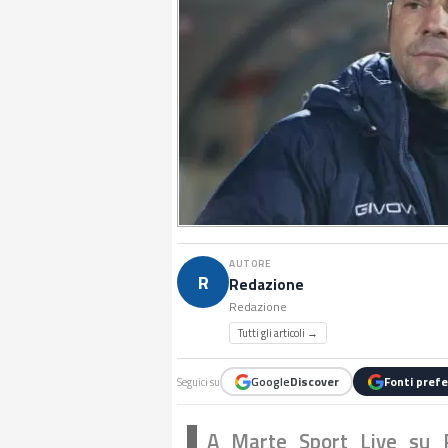
AUTORE
R
Redazione
Redazione
Tutti gli articoli →
Google
Discover
Fonti prefe
Seguici su
A Marte Sport Live su R