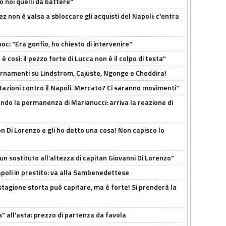
o noi quelli da battere"
z non è valsa a sbloccare gli acquisti del Napoli: c'entra
c: "Era gonfio, ho chiesto di intervenire"
così: il pezzo forte di Lucca non è il colpo di testa"
iornamenti su Lindstrom, Cajuste, Ngonge e Cheddira!
Rotazioni contro il Napoli. Mercato? Ci saranno movimenti"
cando la permanenza di Marianucci: arriva la reazione di
n Di Lorenzo e gli ho detto una cosa! Non capisco lo
n sostituto all’altezza di capitan Giovanni Di Lorenzo"
Napoli in prestito: va alla Sambenedettese
stagione storta può capitare, ma è forte! Si prenderà la
s" all'asta: prezzo di partenza da favola