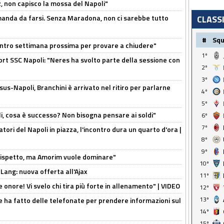
, non capisco la mossa del Napoli"
omanda da farsi. Senza Maradona, non ci sarebbe tutto
CLASS
#
Sq
contro settimana prossima per provare a chiudere"
1º
port SSC Napoli: "Neres ha svolto parte della sessione con
2º
3º
us-Napoli, Branchini è arrivato nel ritiro per parlarne
4º
5º
li, cosa è successo? Non bisogna pensare ai soldi"
6º
7º
atori del Napoli in piazza, l'incontro dura un quarto d'ora |
8º
9º
o rispetto, ma Amorim vuole dominare"
10º
 Lang: nuova offerta all'Ajax
11º
he onore! Vi svelo chi tira più forte in allenamento" | VIDEO
12º
13º
e ha fatto delle telefonate per prendere informazioni sul
14º
15º