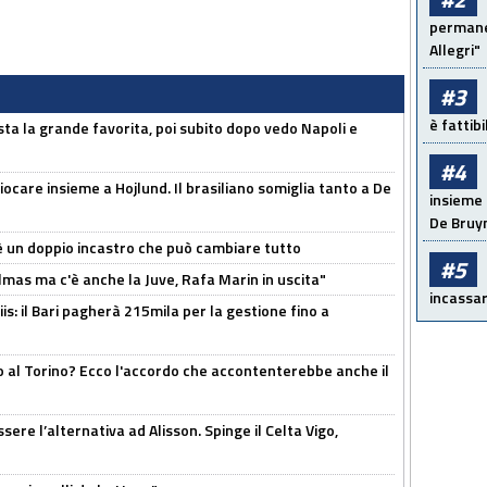
permanen
Allegri"
#3
è fattib
sta la grande favorita, poi subito dopo vedo Napoli e
#4
iocare insieme a Hojlund. Il brasiliano somiglia tanto a De
insieme 
De Bruy
'è un doppio incastro che può cambiare tutto
#5
as ma c'è anche la Juve, Rafa Marin in uscita"
incassar
: il Bari pagherà 215mila per la gestione fino a
o al Torino? Ecco l'accordo che accontenterebbe anche il
re l’alternativa ad Alisson. Spinge il Celta Vigo,