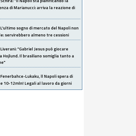
Schira: "Il Napoli sta pianificando la
za di Marianucci: arriva la reazione di
L'ultimo sogno di mercato del Napoli non
ile: servirebbero almeno tre cessioni
Liverani: "Gabriel Jesus può giocare
a Hojlund. Il brasiliano somiglia tanto a
ne"
Fenerbahce-Lukaku, ll Napoli spera di
e 10-12mln! Legali al lavoro da giorni