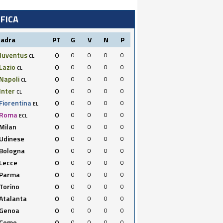
IFICA
uadra
PT
G
V
N
P
Juventus
0
0
0
0
0
CL
Lazio
0
0
0
0
0
CL
Napoli
0
0
0
0
0
CL
Inter
0
0
0
0
0
CL
Fiorentina
0
0
0
0
0
EL
Roma
0
0
0
0
0
ECL
Milan
0
0
0
0
0
Udinese
0
0
0
0
0
Bologna
0
0
0
0
0
Lecce
0
0
0
0
0
Parma
0
0
0
0
0
Torino
0
0
0
0
0
Atalanta
0
0
0
0
0
Genoa
0
0
0
0
0
Como
0
0
0
0
0