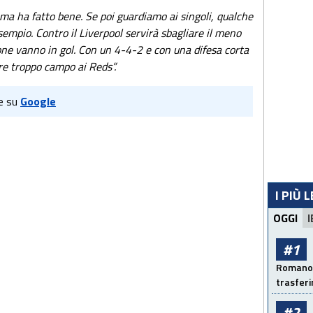
 ma ha fatto bene. Se poi guardiamo ai singoli, qualche
sempio. Contro il Liverpool servirà sbagliare il meno
ione vanno in gol. Con un 4-4-2 e con una difesa corta
ere troppo campo ai Reds”.
e su
Google
I PIÙ 
OGGI
I
#1
Romano: 
trasfer
#2