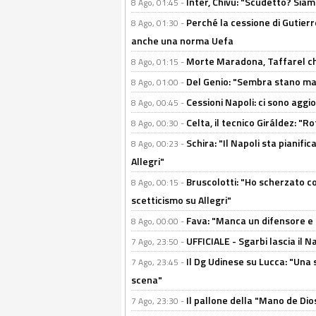
Inter, Chivu: "Scudetto? Siam
8 Ago, 01:45 -
Perché la cessione di Gutierre
8 Ago, 01:30 -
anche una norma Uefa
Morte Maradona, Taffarel cho
8 Ago, 01:15 -
Del Genio: "Sembra stano ma è 
8 Ago, 01:00 -
Cessioni Napoli: ci sono agg
8 Ago, 00:45 -
Celta, il tecnico Giráldez: "
8 Ago, 00:30 -
Schira: "Il Napoli sta pianifi
8 Ago, 00:23 -
Allegri"
Bruscolotti: "Ho scherzato co
8 Ago, 00:15 -
scetticismo su Allegri"
Fava: "Manca un difensore e u
8 Ago, 00:00 -
UFFICIALE - Sgarbi lascia il 
7 Ago, 23:50 -
Il Dg Udinese su Lucca: "Una 
7 Ago, 23:45 -
scena"
Il pallone della "Mano de Dio
7 Ago, 23:30 -