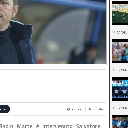
07/08/
07/08/
07/08/
🖶 Stampa
A−
A+
rite
adio Marte è intervenuto Salvatore