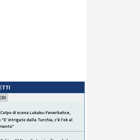
LETTI
ERI
Colpo di scena Lukaku-Fenerbahce,
"E' intrigato dalla Turchia, c'è l'ok al
imento"