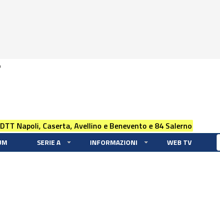
0
 DTT Napoli, Caserta, Avellino e Benevento e 84 Salerno
UM
SERIE A
INFORMAZIONI
WEB TV