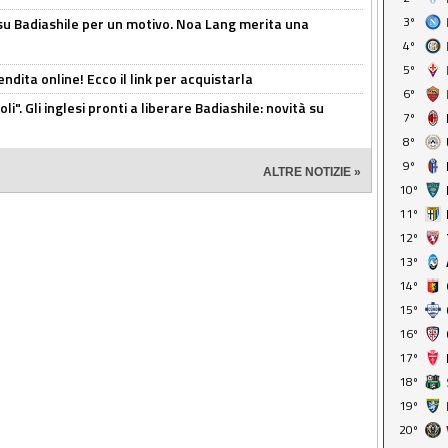
3º
 su Badiashile per un motivo. Noa Lang merita una
4º
5º
ndita online! Ecco il link per acquistarla
6º
i". Gli inglesi pronti a liberare Badiashile: novità su
7º
8º
9º
ALTRE NOTIZIE »
10º
11º
12º
13º
14º
15º
16º
17º
18º
19º
20º