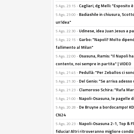
Cagliari, dg Melli: "Esposito
5 Ago, 23:15 -
Badiashile in chiusura, Scotto
5 Ago, 23:00 -
un'idea"
Udinese, idea Juan Jesus a p
5 Ago, 22:30 -
Garbo: "Napoli? Molto dipender
5 Ago, 22:15 -
fallimento al Milan"
Osasuna, Ramis: "Il Napoli ha
5 Ago, 22:00 -
contento, noi sempre in partita" | VIDEO
Pedullà: "Per Zeballos ci son
5 Ago, 21:45 -
Del Genio: "Se arriva adesso 
5 Ago, 21:30 -
Clamoroso Schira: "Rafa Mari
5 Ago, 21:23 -
Napoli-Osasuna, le pagelle di
5 Ago, 21:00 -
De Bruyne a bordocampo! KDB
5 Ago, 20:28 -
CN24
Napoli-Osasuna 2-1, Top & Fl
5 Ago, 20:23 -
fiducia! Altri ritroveranno migliore condi