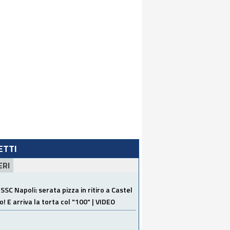
LETTI
ERI
SSC Napoli: serata pizza in ritiro a Castel
o! E arriva la torta col "100" | VIDEO