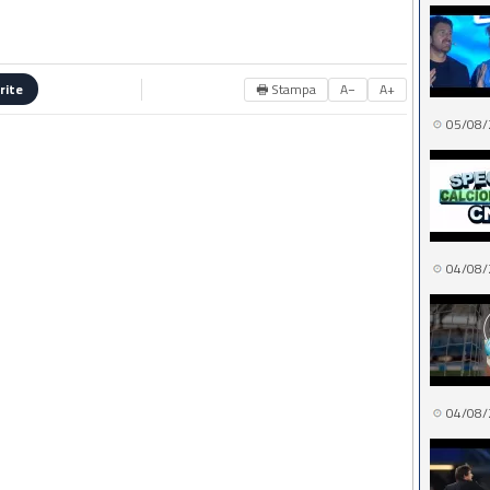
🖶 Stampa
A−
A+
rite
05/08/
04/08/
04/08/