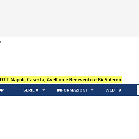
0
 DTT Napoli, Caserta, Avellino e Benevento e 84 Salerno
UM
SERIE A
INFORMAZIONI
WEB TV