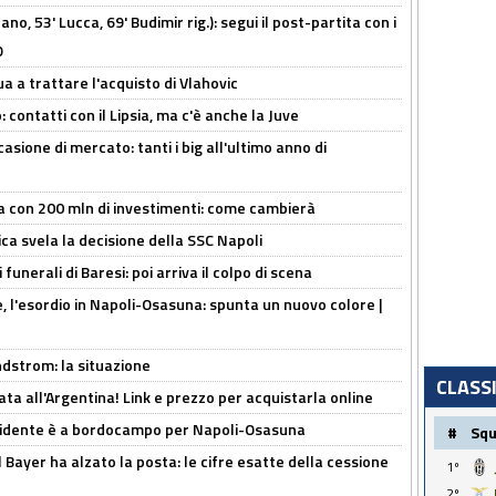
no, 53' Lucca, 69' Budimir rig.): segui il post-partita con i
O
ua a trattare l'acquisto di Vlahovic
 contatti con il Lipsia, ma c'è anche la Juve
asione di mercato: tanti i big all'ultimo anno di
a con 200 mln di investimenti: come cambierà
ca svela la decisione della SSC Napoli
funerali di Baresi: poi arriva il colpo di scena
, l'esordio in Napoli-Osasuna: spunta un nuovo colore |
ndstrom: la situazione
CLASS
ta all'Argentina! Link e prezzo per acquistarla online
presidente è a bordocampo per Napoli-Osasuna
#
Sq
il Bayer ha alzato la posta: le cifre esatte della cessione
1º
2º