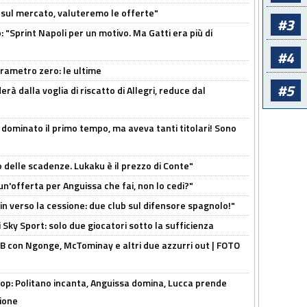
 è sul mercato, valuteremo le offerte"
#3
: "Sprint Napoli per un motivo. Ma Gatti era più di
#4
arametro zero: le ultime
#5
à dalla voglia di riscatto di Allegri, reduce dal
 dominato il primo tempo, ma aveva tanti titolari! Sono
o delle scadenze. Lukaku è il prezzo di Conte"
un'offerta per Anguissa che fai, non lo cedi?"
n verso la cessione: due club sul difensore spagnolo!"
 Sky Sport: solo due giocatori sotto la sufficienza
 con Ngonge, McTominay e altri due azzurri out | FOTO
op: Politano incanta, Anguissa domina, Lucca prende
zione