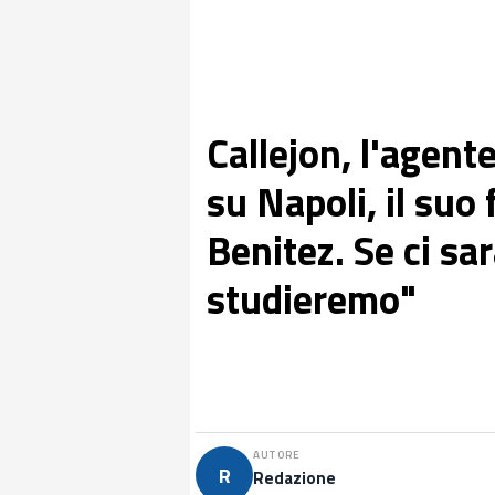
Callejon, l'agent
su Napoli, il suo
Benitez. Se ci sa
studieremo"
AUTORE
R
Redazione