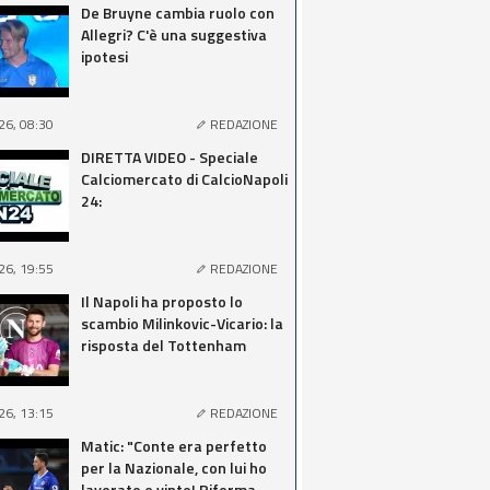
De Bruyne cambia ruolo con
Allegri? C'è una suggestiva
ipotesi
26, 08:30
REDAZIONE
DIRETTA VIDEO - Speciale
Calciomercato di CalcioNapoli
24:
26, 19:55
REDAZIONE
Il Napoli ha proposto lo
scambio Milinkovic-Vicario: la
risposta del Tottenham
26, 13:15
REDAZIONE
Matic: "Conte era perfetto
per la Nazionale, con lui ho
lavorato e vinto! Riforma