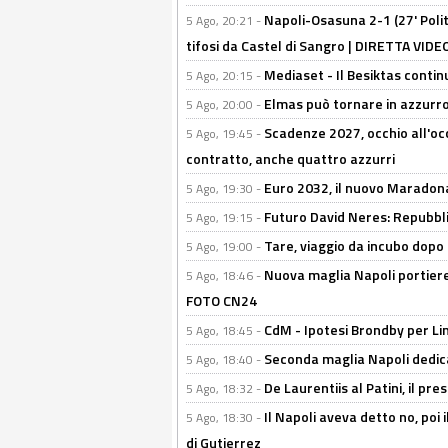
Napoli-Osasuna 2-1 (27' Polita
5 Ago, 20:21 -
tifosi da Castel di Sangro | DIRETTA VIDE
Mediaset - Il Besiktas contin
5 Ago, 20:15 -
Elmas può tornare in azzurro:
5 Ago, 20:00 -
Scadenze 2027, occhio all'occ
5 Ago, 19:45 -
contratto, anche quattro azzurri
Euro 2032, il nuovo Maradon
5 Ago, 19:30 -
Futuro David Neres: Repubbli
5 Ago, 19:15 -
Tare, viaggio da incubo dopo i 
5 Ago, 19:00 -
Nuova maglia Napoli portiere
5 Ago, 18:46 -
FOTO CN24
CdM - Ipotesi Brondby per Li
5 Ago, 18:45 -
Seconda maglia Napoli dedica
5 Ago, 18:40 -
De Laurentiis al Patini, il 
5 Ago, 18:32 -
Il Napoli aveva detto no, poi 
5 Ago, 18:30 -
di Gutierrez