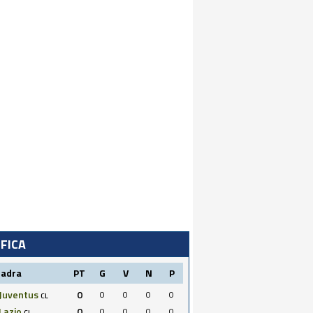
IFICA
uadra
PT
G
V
N
P
Juventus
0
0
0
0
0
CL
Lazio
0
0
0
0
0
CL