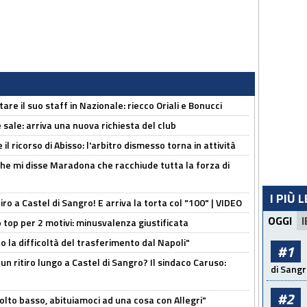
re il suo staff in Nazionale: riecco Oriali e Bonucci
 sale: arriva una nuova richiesta del club
il ricorso di Abisso: l'arbitro dismesso torna in attività
 che mi disse Maradona che racchiude tutta la forza di
I PIÙ 
tiro a Castel di Sangro! E arriva la torta col "100" | VIDEO
OGGI
I
 top per 2 motivi: minusvalenza giustificata
to la difficoltà del trasferimento dal Napoli"
#1
un ritiro lungo a Castel di Sangro? Il sindaco Caruso:
di Sangr
#2
olto basso, abituiamoci ad una cosa con Allegri"