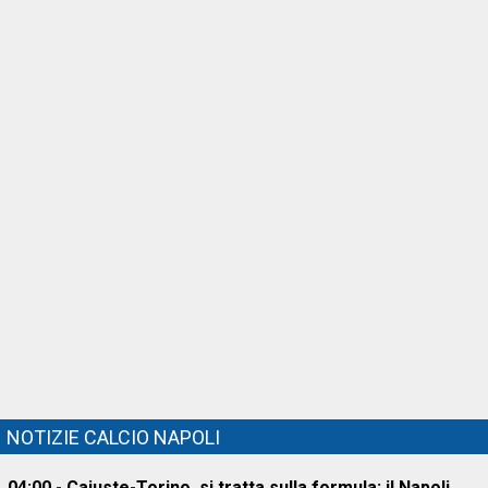
NOTIZIE CALCIO NAPOLI
04:00 - Cajuste-Torino, si tratta sulla formula: il Napoli