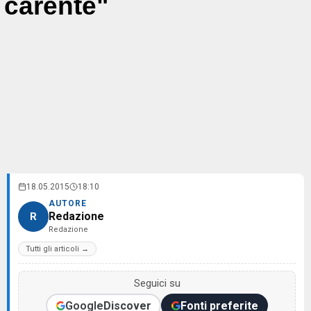
carente"
18.05.2015
18:10
AUTORE
Redazione
R
Redazione
Tutti gli articoli →
Seguici su
Google
Discover
Fonti preferite