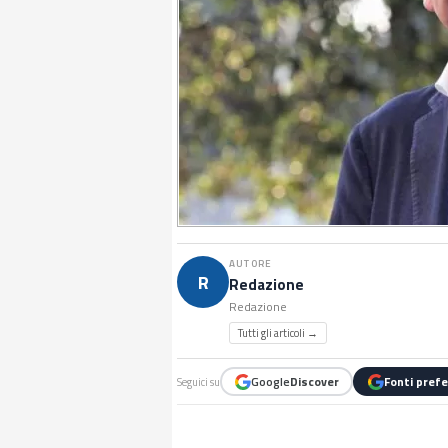
AUTORE
R
Redazione
Redazione
Tutti gli articoli →
Google
Discover
Fonti prefe
Seguici su