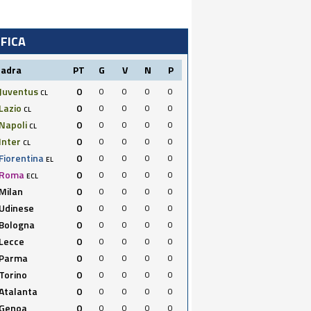
IFICA
uadra
PT
G
V
N
P
Juventus
0
0
0
0
0
CL
Lazio
0
0
0
0
0
CL
Napoli
0
0
0
0
0
CL
Inter
0
0
0
0
0
CL
Fiorentina
0
0
0
0
0
EL
Roma
0
0
0
0
0
ECL
Milan
0
0
0
0
0
Udinese
0
0
0
0
0
Bologna
0
0
0
0
0
Lecce
0
0
0
0
0
Parma
0
0
0
0
0
Torino
0
0
0
0
0
Atalanta
0
0
0
0
0
Genoa
0
0
0
0
0