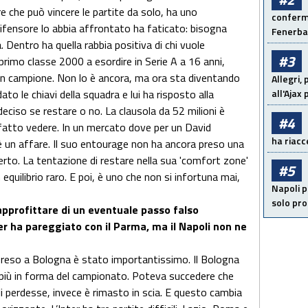
 che può vincere le partite da solo, ha uno
conferma
 difensore lo abbia affrontato ha faticato: bisogna
Fenerb
Dentro ha quella rabbia positiva di chi vuole
#3
 primo classe 2000 a esordire in Serie A a 16 anni,
un campione. Non lo è ancora, ma ora sta diventando
Allegri,
dato le chiavi della squadra e lui ha risposto alla
all'Ajax
deciso se restare o no. La clausola da 52 milioni è
#4
fatto vedere. In un mercato dove per un David
ha riacce
 è un affare. Il suo entourage non ha ancora preso una
certo. La tentazione di restare nella sua 'comfort zone'
#5
equilibrio raro. E poi, è uno che non si infortuna mai,
Napoli p
solo pr
approfittare di un eventuale passo falso
ter ha pareggiato con il Parma, ma il Napoli non ne
 preso a Bologna è stato importantissimo. Il Bologna
a più in forma del campionato. Poteva succedere che
poli perdesse, invece è rimasto in scia. E questo cambia