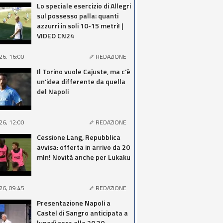
Lo speciale esercizio di Allegri
sul possesso palla: quanti
azzurri in soli 10-15 metri! |
VIDEO CN24
26, 16:00
REDAZIONE
Il Torino vuole Cajuste, ma c'è
un'idea differente da quella
del Napoli
26, 12:00
REDAZIONE
Cessione Lang, Repubblica
avvisa: offerta in arrivo da 20
mln! Novità anche per Lukaku
26, 09:45
REDAZIONE
Presentazione Napoli a
Castel di Sangro anticipata a
lunedì sera alle 20.30,