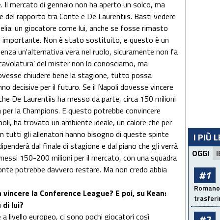
. Il mercato di gennaio non ha aperto un solco, ma
e del rapporto tra Conte e De Laurentiis. Basti vedere
helia: un giocatore come lui, anche se fosse rimasto
importante. Non è stato sostituito, e questo è un
senza un'alternativa vera nel ruolo, sicuramente non fa
‘incavolatura’ del mister non lo conosciamo, ma
dovesse chiudere bene la stagione, tutto possa
o decisive per il futuro. Se il Napoli dovesse vincere
 che De Laurentiis ha messo da parte, circa 150 milioni
a per la Champions. E questo potrebbe convincere
poli, ha trovato un ambiente ideale, un calore che per
 tutti gli allenatori hanno bisogno di queste spinte
I PIÙ 
penderà dal finale di stagione e dal piano che gli verrà
OGGI
I
messi 150-200 milioni per il mercato, con una squadra
Conte potrebbe davvero restare. Ma non credo abbia
#1
Romano: 
 vincere la Conference League? E poi, su Kean:
trasfer
 di lui?
livello europeo, ci sono pochi giocatori così
#2