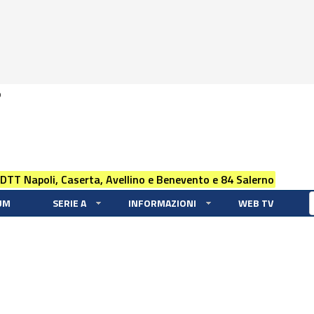
0
 DTT Napoli, Caserta, Avellino e Benevento e 84 Salerno
UM
SERIE A
INFORMAZIONI
WEB TV