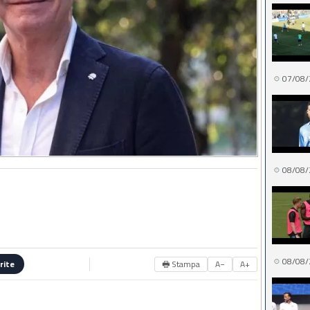
07/08/
08/08/
08/08/
🖶 Stampa
A−
A+
rite