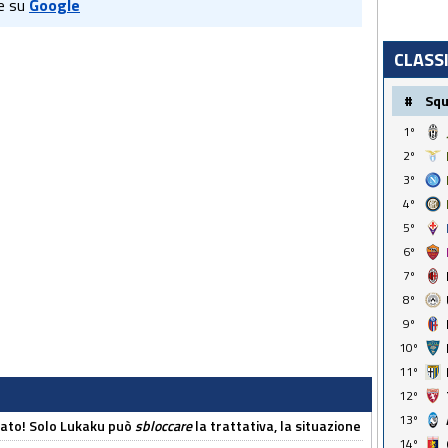
e su
Google
CLASS
#
Sq
1º
2º
3º
4º
5º
6º
7º
8º
9º
10º
11º
12º
13º
cato! Solo Lukaku può
sbloccare
la trattativa, la situazione
14º