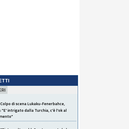
LETTI
ERI
Colpo di scena Lukaku-Fenerbahce,
"E' intrigato dalla Turchia, c'è l'ok al
imento"