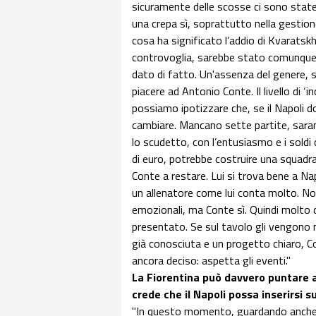
sicuramente delle scosse ci sono state
una crepa sì, soprattutto nella gestion
cosa ha significato l’addio di Kvaratsk
controvoglia, sarebbe stato comunque 
dato di fatto. Un'assenza del genere, 
piacere ad Antonio Conte. Il livello di 
possiamo ipotizzare che, se il Napoli 
cambiare. Mancano sette partite, sarann
lo scudetto, con l’entusiasmo e i soldi
di euro, potrebbe costruire una squadr
Conte a restare. Lui si trova bene a Na
un allenatore come lui conta molto. Non
emozionali, ma Conte sì. Quindi molto di
presentato. Se sul tavolo gli vengono 
già conosciuta e un progetto chiaro, 
ancora deciso: aspetta gli eventi."
La Fiorentina può davvero puntare a
crede che il Napoli possa inserirsi su
"In questo momento, guardando anche a 