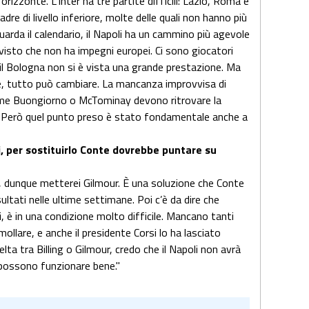
orizzonte. L’Inter ha tre partite difficili: Lazio, Roma e
dre di livello inferiore, molte delle quali non hanno più
uarda il calendario, il Napoli ha un cammino più agevole
 visto che non ha impegni europei. Ci sono giocatori
l Bologna non si è vista una grande prestazione. Ma
ne, tutto può cambiare. La mancanza improvvisa di
me Buongiorno o McTominay devono ritrovare la
e. Però quel punto preso è stato fondamentale anche a
i, per sostituirlo Conte dovrebbe puntare su
ay, dunque metterei Gilmour. È una soluzione che Conte
ultati nelle ultime settimane. Poi c’è da dire che
, è in una condizione molto difficile. Mancano tanti
lare, e anche il presidente Corsi lo ha lasciato
elta tra Billing o Gilmour, credo che il Napoli non avrà
 possono funzionare bene."