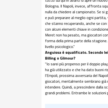
tutto: da qui in avanti si apre un nuovo 
Bologna. Il Napoli, invece, affronta squa
nulla da chiedere al campionato. Se si g
e può preparare al meglio ogni partita,
che stanno recuperando, anche se con i
con alcuni elementi chiave in condizio
Meret non ha pesato, ma giocatori co
forma della prima parte della stagion
livello psicologico."
Anguissa è squalificato. Secondo le
Billing o Gilmour?
"Io sarei più propenso per il doppio pl
ha già utilizzato e che ha dato buoni ris
l’Empoli, prossima avversaria del Napoli
giocatori, mentalmente sembrano già mol
intendere. Quindi, a prescindere dalla sc
grandi problemi. Entrambe le soluzioni