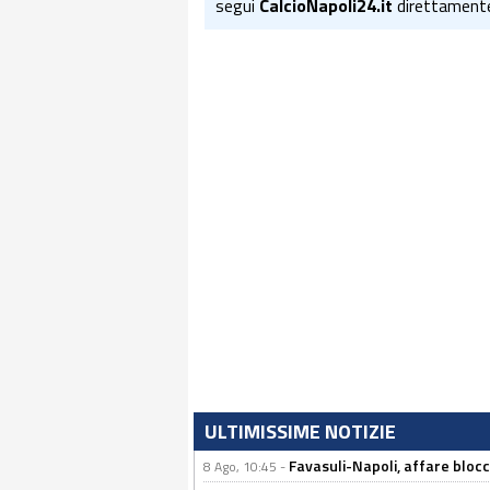
segui
CalcioNapoli24.it
direttament
ULTIMISSIME NOTIZIE
Favasuli-Napoli, affare bloc
8 Ago, 10:45 -