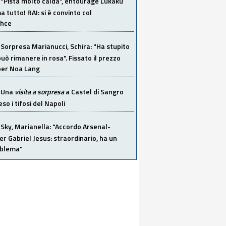
"Pista molto calda", entourage Lukaku
 tutto! RAI: si è convinto col
ahce
Sorpresa Marianucci, Schira: "Ha stupito
 può rimanere in rosa". Fissato il prezzo
 per Noa Lang
Una
visita a sorpresa
a Castel di Sangro
so i tifosi del Napoli
Sky, Marianella: "Accordo Arsenal-
er Gabriel Jesus: straordinario, ha un
oblema"