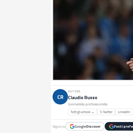
AUTORE
CR
Claudio Russo
Giornalista professionista
Tutti gli articoli →
𝕏 Twitter
LinkedIn
Google
Discover
Fonti prefe
Seguici su