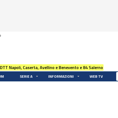
0
 DTT Napoli, Caserta, Avellino e Benevento e 84 Salerno
UM
SERIE A
INFORMAZIONI
WEB TV