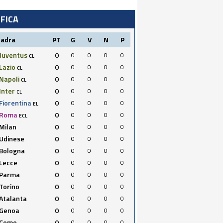
IFICA
uadra
PT
G
V
N
P
Juventus
0
0
0
0
0
CL
Lazio
0
0
0
0
0
CL
Napoli
0
0
0
0
0
CL
Inter
0
0
0
0
0
CL
Fiorentina
0
0
0
0
0
EL
Roma
0
0
0
0
0
ECL
Milan
0
0
0
0
0
Udinese
0
0
0
0
0
Bologna
0
0
0
0
0
Lecce
0
0
0
0
0
Parma
0
0
0
0
0
Torino
0
0
0
0
0
Atalanta
0
0
0
0
0
Genoa
0
0
0
0
0
Como
0
0
0
0
0