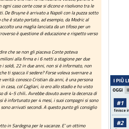
n ogni caso certe cose si dicono e risolvono tra le
i. De Bruyne è arrivato a Napoli con la puzza sotto
 che è stato portato, ad esempio, da Modric al
raccolto una maglia lanciata da un tifoso per un
roverso è questione di educazione e rispetto verso
dire che se non gli piaceva Conte poteva
milioni alla firma e i 6 netti a stagione per due
 i soldi, 22 in due anni, non si è informato, non
he ti spacca il sedere? Forse voleva svernare a
te verità: conosco Cristian da anni, è una persona
I PIÙ 
in casa, col Cagliari, io ero allo stadio e ho visto
OGGI
I
 di 4-5 chili.. Avrebbe dovuto avere la decenza di
si è infortunato per 4 mesi, i suoi compagni si sono
#1
 sono arrivati secondi. A questo punto gli consiglio
finisce i
#2
tto in Sardegna per le vacanze. E’ un ottimo