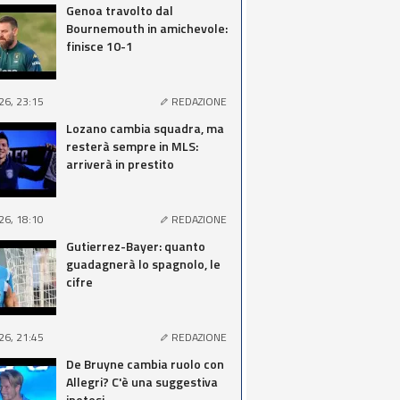
Genoa travolto dal
Bournemouth in amichevole:
finisce 10-1
26, 23:15
REDAZIONE
Lozano cambia squadra, ma
resterà sempre in MLS:
arriverà in prestito
26, 18:10
REDAZIONE
Gutierrez-Bayer: quanto
guadagnerà lo spagnolo, le
cifre
26, 21:45
REDAZIONE
De Bruyne cambia ruolo con
Allegri? C'è una suggestiva
ipotesi