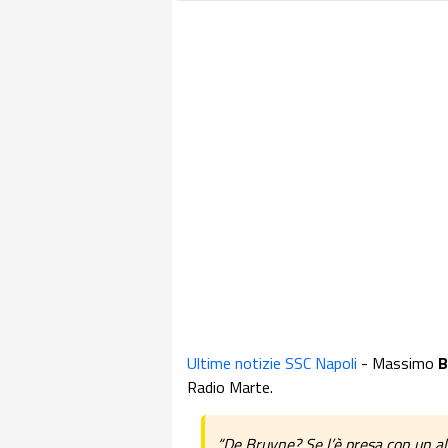
Ultime notizie SSC Napoli
- Massimo
B
Radio Marte.
“De Bruyne? Se l’è presa con un a