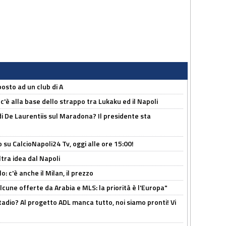
osto ad un club di A
 c'è alla base dello strappo tra Lukaku ed il Napoli
i De Laurentiis sul Maradona? Il presidente sta
o su CalcioNapoli24 Tv, oggi alle ore 15:00!
ltra idea dal Napoli
: c'è anche il Milan, il prezzo
alcune offerte da Arabia e MLS: la priorità è l'Europa"
adio? Al progetto ADL manca tutto, noi siamo pronti! Vi