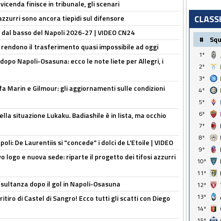
icenda finisce in tribunale, gli scenari
CLASS
 azzurri sono ancora tiepidi sul difensore
a dal basso del Napoli 2026-27 | VIDEO CN24
#
Sq
 rendono il trasferimento quasi impossibile ad oggi
1º
dopo Napoli-Osasuna: ecco le note liete per Allegri, i
2º
3º
Marin e Gilmour: gli aggiornamenti sulle condizioni
4º
5º
6º
lla situazione Lukaku. Badiashile è in lista, ma occhio
7º
8º
apoli: De Laurentiis si "concede" i dolci de L'Etoile | VIDEO
9º
 logo e nuova sede: riparte il progetto dei tifosi azzurri
10º
11º
esultanza dopo il gol in Napoli-Osasuna
12º
13º
ritiro di Castel di Sangro! Ecco tutti gli scatti con Diego
14º
15º