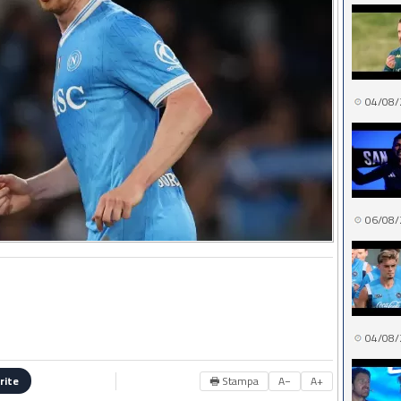
04/08/
06/08/
04/08/
🖶 Stampa
A−
A+
rite