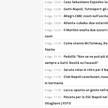
Caso Sebastiano Esposito: la v
6 Ago, 13:45 -
Gatti-Napoli, Tuttosport: gli
6 Ago, 13:30 -
Allegri-CAM, zoom sull'uscit
6 Ago, 13:15 -
Atlanta-Lukaku: due ostacoli
6 Ago, 13:00 -
Il Mattino esalta due azzurri 
6 Ago, 12:45 -
nomi
Come stanno McTominay, Rafa 
6 Ago, 12:30 -
fisiche
Pedullà: "Non se ne può più de
6 Ago, 12:15 -
sempre a Gatti. Novità su Favasuli"
Serata relax in ritiro per il N
6 Ago, 11:45 -
Club Napoli Leverkusen, nuovo
6 Ago, 11:35 -
in Germania
Lucca: spunta un gesto nell'
6 Ago, 11:30 -
Pizzata per la SSC Napoli nel 
6 Ago, 11:25 -
Vitagliano | FOTO