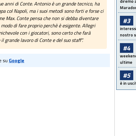
diremo a
due anni di Conte. Antonio è un grande tecnico, ha
Maradon
a col Napoli, ma i suoi metodi sono forti e forse ci
ome Max. Conte pensa che non si debba diventare
#3
o modo di fare proprio perchè è esigente. Allegri
interess
ichevole con i giocatori, sono certo che farà
nostro s
il grande lavoro di Conte e del suo staff”.
#4
weekend!
e su
Google
ultime
#5
è in usci