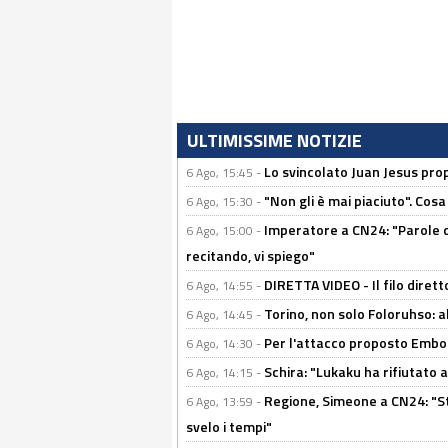
ULTIMISSIME NOTIZIE
Lo svincolato Juan Jesus prop
6 Ago, 15:45 -
"Non gli è mai piaciuto". Cosa
6 Ago, 15:30 -
Imperatore a CN24: "Parole d
6 Ago, 15:00 -
recitando, vi spiego"
DIRETTA VIDEO - Il filo dirett
6 Ago, 14:55 -
Torino, non solo Foloruhso: a
6 Ago, 14:45 -
Per l'attacco proposto Embolo
6 Ago, 14:30 -
Schira: "Lukaku ha rifiutato 
6 Ago, 14:15 -
Regione, Simeone a CN24: "St
6 Ago, 13:59 -
svelo i tempi"