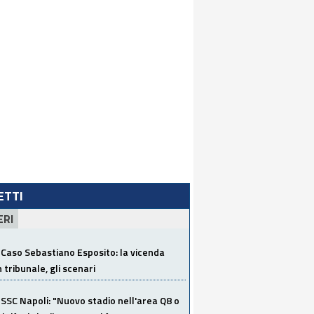
LETTI
ERI
Caso Sebastiano Esposito: la vicenda
n tribunale, gli scenari
SSC Napoli: "Nuovo stadio nell'area Q8 o