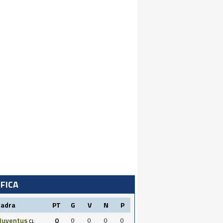
IFICA
uadra
PT
G
V
N
P
Juventus
0
0
0
0
0
CL