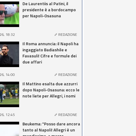
De Laurentiis al Patini, il
presidente è a bordocampo
per Napoli-Osasuna
26, 18:32
REDAZIONE
Il Roma annuncia: il Napoli ha
ingaggiato Badiashile e
Favasuli! Cifre e formule dei
due affari
26, 14:00
REDAZIONE
Il Mattino esalta due azzurri
dopo Napoli-Osasuna: ecco le
note liete per Allegri, i nomi
26, 12:45
REDAZIONE
Beukema: "Posso dare ancora
tanto al Napoli! Allegri è un
grandissimo, a marzo