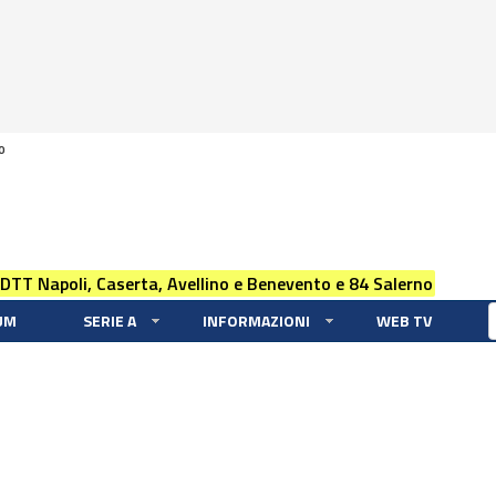
0
 DTT Napoli, Caserta, Avellino e Benevento e 84 Salerno
UM
SERIE A
INFORMAZIONI
WEB TV