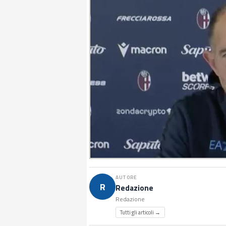
AUTORE
R
Redazione
Redazione
Tutti gli articoli →