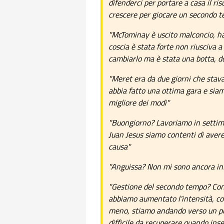
difenderci per portare a casa il ri
crescere per giocare un secondo t
"McTominay è uscito malconcio, ha 
coscia è stata forte non riusciva 
cambiarlo ma è stata una botta, d
"Meret era da due giorni che stava
abbia fatto una ottima gara e siam
migliore dei modi"
"Buongiorno? Lavoriamo in settima
Juan Jesus siamo contenti di aver
causa"
"Anguissa? Non mi sono ancora inf
"Gestione del secondo tempo? Con
abbiamo aumentato l'intensità, c
meno, stiamo andando verso un pu
difficile da recuperare quando ins