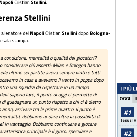
Napoli
Cristian
Stellini
.
renza Stellini
 allenatore del
Napoli
Cristian
Stellini
dopo
Bologna-
la sala stampa.
 condizione, mentalità o qualità dei giocatori?
o considerare più aspetti: Milan e Bologna hanno
elle ultime sei partite aveva sempre vinto e tutti
giocavamo in casa e avevamo il vento in poppa dopo
ntro una squadra da rispettare in un campo
I PIÙ 
 devi saperlo fare, il punto di oggi ci permette di
OGGI
I
di guadagnare un punto rispetto a chi ci è dietro
o anno, arrivare tra le prime quattro. Il punto è
#1
entalità, dobbiamo andare oltre la possibilità di
Jesus! H
 sei in vantaggio. Dobbiamo continuare a giocare
atteristica principale è il gioco: speculare e
#2