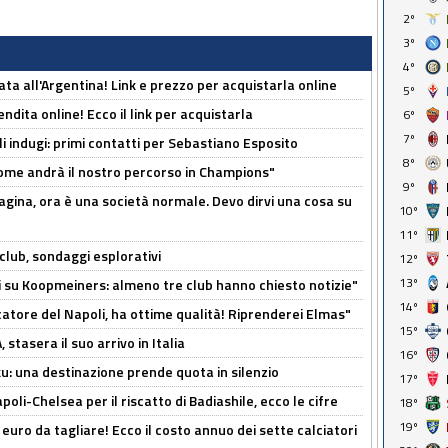
2º
3º
4º
ta all'Argentina! Link e prezzo per acquistarla online
5º
ndita online! Ecco il link per acquistarla
6º
7º
li indugi: primi contatti per Sebastiano Esposito
8º
ome andrà il nostro percorso in Champions"
9º
pagina, ora è una società normale. Devo dirvi una cosa su
10º
11º
club, sondaggi esplorativi
12º
13º
ci su Koopmeiners: almeno tre club hanno chiesto notizie"
14º
catore del Napoli, ha ottime qualità! Riprenderei Elmas"
15º
stasera il suo arrivo in Italia
16º
ku: una destinazione prende quota in silenzio
17º
oli-Chelsea per il riscatto di Badiashile, ecco le cifre
18º
19º
i euro da tagliare! Ecco il costo annuo dei sette calciatori