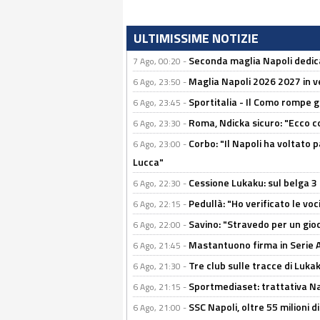
ULTIMISSIME NOTIZIE
Seconda maglia Napoli dedica
7 Ago, 00:20 -
Maglia Napoli 2026 2027 in ve
6 Ago, 23:50 -
Sportitalia - Il Como rompe g
6 Ago, 23:45 -
Roma, Ndicka sicuro: "Ecco c
6 Ago, 23:30 -
Corbo: "Il Napoli ha voltato 
6 Ago, 23:00 -
Lucca"
Cessione Lukaku: sul belga 3 
6 Ago, 22:30 -
Pedullà: "Ho verificato le vo
6 Ago, 22:15 -
Savino: "Stravedo per un gio
6 Ago, 22:00 -
Mastantuono firma in Serie A, 
6 Ago, 21:45 -
Tre club sulle tracce di Luka
6 Ago, 21:30 -
Sportmediaset: trattativa Nap
6 Ago, 21:15 -
SSC Napoli, oltre 55 milioni d
6 Ago, 21:00 -