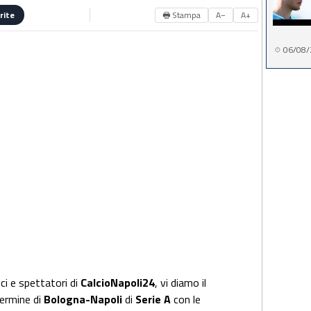
🖶 Stampa
A−
A+
rite
06/08/
ici e spettatori di
CalcioNapoli24
, vi diamo il
ermine di
Bologna-
Napoli
di
Serie A
con le