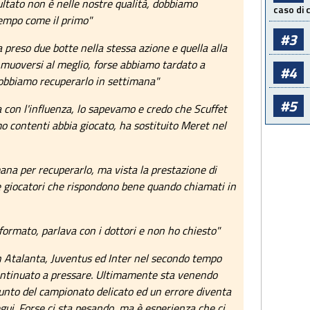
sultato non è nelle nostre qualità, dobbiamo
caso di
empo come il primo"
#3
preso due botte nella stessa azione e quella alla
a muoversi al meglio, forse abbiamo tardato a
#4
obbiamo recuperarlo in settimana"
#5
 con l'influenza, lo sapevamo e credo che Scuffet
o contenti abbia giocato, ha sostituito Meret nel
na per recuperarlo, ma vista la prestazione di
e giocatori che rispondono bene quando chiamati in
ormato, parlava con i dottori e non ho chiesto"
 Atalanta, Juventus ed Inter nel secondo tempo
ontinuato a pressare. Ultimamente sta venendo
nto del campionato delicato ed un errore diventa
egui. Forse ci sta pesando, ma è esperienza che ci