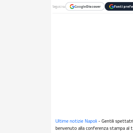
Google
Discover
Fonti prefe
Seguici su
Ultime notizie Napoli
- Gentili spettatr
benvenuto alla conferenza stampa al t