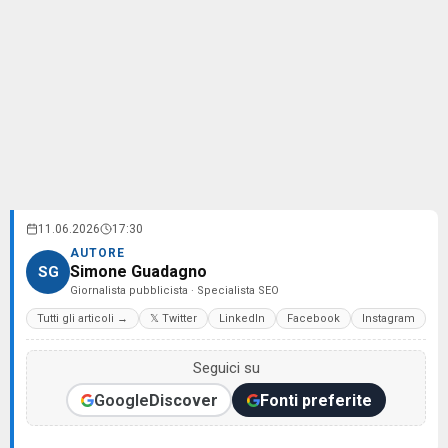
11.06.2026
17:30
AUTORE
Simone Guadagno
SG
Giornalista pubblicista · Specialista SEO
Tutti gli articoli →
𝕏 Twitter
LinkedIn
Facebook
Instagram
Seguici su
Google
Discover
Fonti preferite