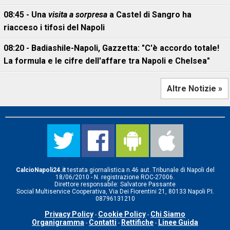
08:45 - Una
visita a sorpresa
a Castel di Sangro ha
riacceso i tifosi del Napoli
08:20 - Badiashile-Napoli, Gazzetta: "C'è accordo totale!
La formula e le cifre dell'affare tra Napoli e Chelsea"
Altre Notizie »
CalcioNapoli24.it
testata giornalistica n.46 aut. Tribunale di Napoli del
18/06/2010 - N. registrazione ROC-27006.
Direttore responsabile: Salvatore Passante
Social Multiservice Cooperativa, Via Dei Fiorentini 21, 80133 Napoli P.I.
08796131210
Privacy Policy
Cookie Policy
Chi Siamo
-
-
Organigramma
Contatti
Rettifiche
Linee Guida
-
-
-