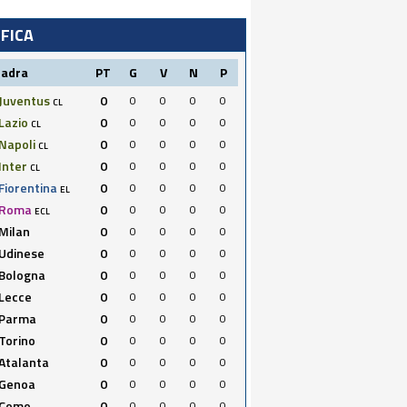
IFICA
uadra
PT
G
V
N
P
Juventus
0
0
0
0
0
CL
Lazio
0
0
0
0
0
CL
Napoli
0
0
0
0
0
CL
Inter
0
0
0
0
0
CL
Fiorentina
0
0
0
0
0
EL
Roma
0
0
0
0
0
ECL
Milan
0
0
0
0
0
Udinese
0
0
0
0
0
Bologna
0
0
0
0
0
Lecce
0
0
0
0
0
Parma
0
0
0
0
0
Torino
0
0
0
0
0
Atalanta
0
0
0
0
0
Genoa
0
0
0
0
0
Como
0
0
0
0
0