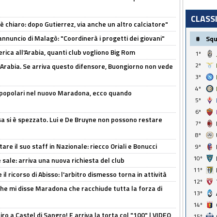
CLASS
 è chiaro: dopo Gutierrez, via anche un altro calciatore"
'annuncio di Malagò: "Coordinerà i progetti dei giovani"
#
Sq
erica all'Arabia, quanti club vogliono Big Rom
1º
2º
 Arabia. Se arriva questo difensore, Buongiorno non vede
3º
4º
 popolari nel nuovo Maradona, ecco quando
5º
6º
a si è spezzato. Lui e De Bruyne non possono restare
7º
8º
re il suo staff in Nazionale: riecco Oriali e Bonucci
9º
10º
 sale: arriva una nuova richiesta del club
11º
il ricorso di Abisso: l'arbitro dismesso torna in attività
12º
 che mi disse Maradona che racchiude tutta la forza di
13º
14º
tiro a Castel di Sangro! E arriva la torta col "100" | VIDEO
15º