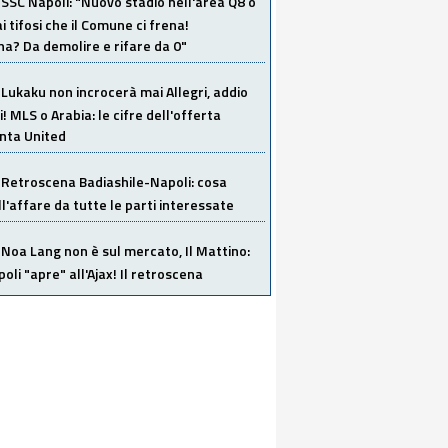
SSC Napoli: "Nuovo stadio nell'area Q8 o
i tifosi che il Comune ci frena!
a? Da demolire e rifare da 0"
Lukaku non incrocerà mai Allegri, addio
i! MLS o Arabia: le cifre dell'offerta
anta United
Retroscena Badiashile-Napoli: cosa
ull'affare da tutte le parti interessate
Noa Lang non è sul mercato, Il Mattino:
poli "apre" all'Ajax! Il retroscena