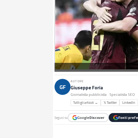
AUTORE
GF
Giuseppe Foria
Giornalista pubblicista · Specialista SEO
Tutti gli articoli →
𝕏 Twitter
LinkedIn
Google
Discover
Fonti prefe
Seguici su