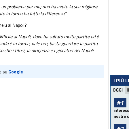
 un problema per me; non ha avuto la sua migliore
to in forma ha fatto la differenza".
elu al Napoli?
ficile al Napoli, dove ha saltato molte partite ed è
uando è in forma, vale oro, basta guardare la partita
che i tifosi, la dirigenza e i giocatori del Napoli
e su
Google
I PIÙ 
OGGI
I
#1
interess
nostro s
#2