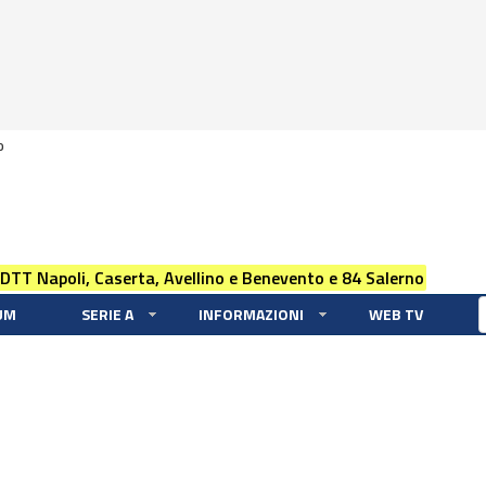
0
 DTT Napoli, Caserta, Avellino e Benevento e 84 Salerno
UM
SERIE A
INFORMAZIONI
WEB TV