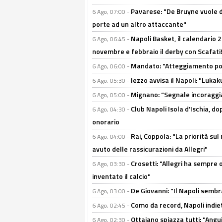
Pavarese: "De Bruyne vuole d
6 Ago, 07:00 -
porte ad un altro attaccante"
Napoli Basket, il calendario
6 Ago, 06:45 -
novembre e febbraio il derby con Scafati!
Mandato: "Atteggiamento posi
6 Ago, 06:00 -
Iezzo avvisa il Napoli: "Lukaku
6 Ago, 05:30 -
Mignano: “Segnale incoraggi
6 Ago, 05:00 -
Club Napoli Isola d'Ischia, 
6 Ago, 04:30 -
onorario
Rai, Coppola: "La priorità su
6 Ago, 04:00 -
avuto delle rassicurazioni da Allegri"
Crosetti: "Allegri ha sempre o
6 Ago, 03:30 -
inventato il calcio"
De Giovanni: "Il Napoli sembr
6 Ago, 03:00 -
Como da record, Napoli indiet
6 Ago, 02:45 -
Ottaiano spiazza tutti: "Ang
6 Ago, 02:30 -