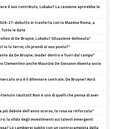
are il suo contributo, Lukaku? La cessione aprirebbe le
 2026-27: debutto in trasferta con la Maxima Roma, a
 Tutte le date
tivo di De Bruyne, Lukaku? Situazione delineata"
? Io lo terrei, chi prendi al suo posto?"
ante da De Bruyne, leader dentro e fuori dal campo"
dopo Clementino anche Maurizio De Giovanni diventa socio
l mercato ora è il difensore centrale, De Bruyne? Avrà
ttenuto risultati! Non è uno di quelli che pensa di aver
a più debole dell'anno scorso, la rosa va rinforzata"
ro: la sfida degli investimenti sui talenti emergenti
uissa? Lo cambierei subito con un centrocampista della