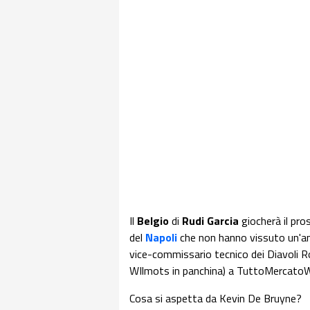
Il
Belgio
di
Rudi Garcia
giocherà il pr
del
Napoli
che non hanno vissuto un'anna
vice-commissario tecnico dei Diavoli R
WIlmots in panchina) a TuttoMercato
Cosa si aspetta da Kevin De Bruyne?