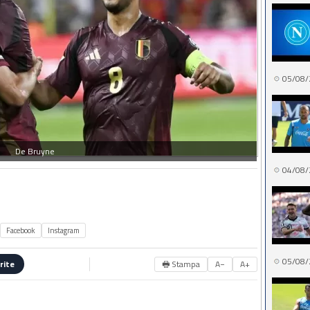
05/08/
De Bruyne
04/08/
Facebook
Instagram
05/08/
🖶 Stampa
A−
A+
rite