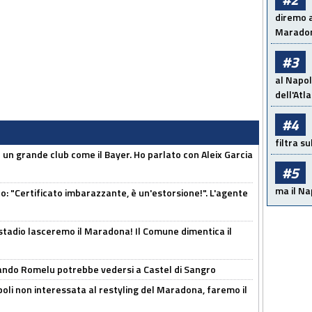
diremo a
Maradon
#3
al Napol
dell'Atl
#4
filtra s
in un grande club come il Bayer. Ho parlato con Aleix Garcia
#5
ma il Na
ito: "Certificato imbarazzante, è un'estorsione!". L'agente
 stadio lasceremo il Maradona! Il Comune dimentica il
ando Romelu potrebbe vedersi a Castel di Sangro
oli non interessata al restyling del Maradona, faremo il