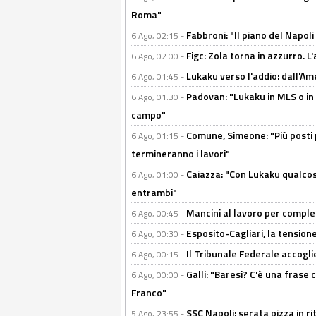
Roma"
Fabbroni: "Il piano del Napoli
6 Ago, 02:15 -
Figc: Zola torna in azzurro. L
6 Ago, 02:00 -
Lukaku verso l'addio: dall'Am
6 Ago, 01:45 -
Padovan: "Lukaku in MLS o in
6 Ago, 01:30 -
campo"
Comune, Simeone: "Più posti
6 Ago, 01:15 -
termineranno i lavori"
Caiazza: "Con Lukaku qualcos
6 Ago, 01:00 -
entrambi"
Mancini al lavoro per completa
6 Ago, 00:45 -
Esposito-Cagliari, la tensione
6 Ago, 00:30 -
Il Tribunale Federale accoglie 
6 Ago, 00:15 -
Galli: "Baresi? C'è una frase
6 Ago, 00:00 -
Franco"
SSC Napoli: serata pizza in ri
5 Ago, 23:55 -