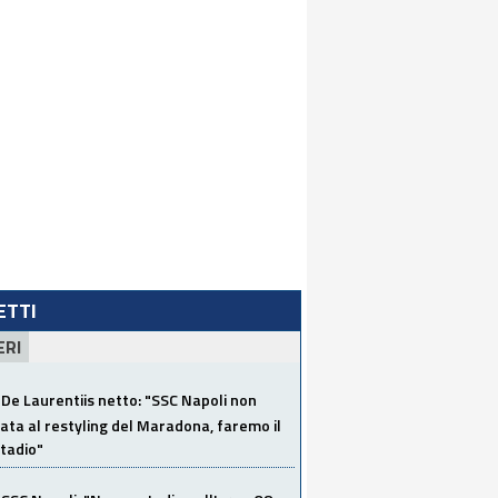
LETTI
ERI
De Laurentiis netto: "SSC Napoli non
ata al restyling del Maradona, faremo il
tadio"