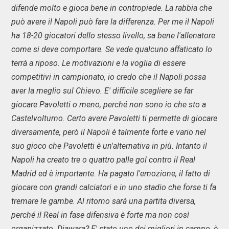
difende molto e gioca bene in contropiede. La rabbia che
può avere il Napoli può fare la differenza. Per me il Napoli
ha 18-20 giocatori dello stesso livello, sa bene l'allenatore
come si deve comportare. Se vede qualcuno affaticato lo
terrà a riposo. Le motivazioni e la voglia di essere
competitivi in campionato, io credo che il Napoli possa
aver la meglio sul Chievo. E' difficile scegliere se far
giocare Pavoletti o meno, perché non sono io che sto a
Castelvolturno. Certo avere Pavoletti ti permette di giocare
diversamente, però il Napoli è talmente forte e vario nel
suo gioco che Pavoletti è un'alternativa in più. Intanto il
Napoli ha creato tre o quattro palle gol contro il Real
Madrid ed è importante. Ha pagato l'emozione, il fatto di
giocare con grandi calciatori e in uno stadio che forse ti fa
tremare le gambe. Al ritorno sarà una partita diversa,
perché il Real in fase difensiva è forte ma non così
organizzato. Diawara? E' stato uno dei migliori in campo, è