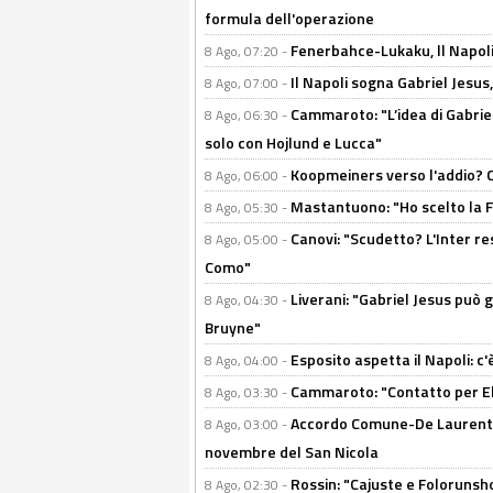
formula dell'operazione
Fenerbahce-Lukaku, ll Napoli 
8 Ago, 07:20 -
Il Napoli sogna Gabriel Jesu
8 Ago, 07:00 -
Cammaroto: "L’idea di Gabrie
8 Ago, 06:30 -
solo con Hojlund e Lucca"
Koopmeiners verso l'addio? C'è
8 Ago, 06:00 -
Mastantuono: "Ho scelto la Fi
8 Ago, 05:30 -
Canovi: "Scudetto? L'Inter re
8 Ago, 05:00 -
Como"
Liverani: "Gabriel Jesus può g
8 Ago, 04:30 -
Bruyne"
Esposito aspetta il Napoli: c
8 Ago, 04:00 -
Cammaroto: "Contatto per Elm
8 Ago, 03:30 -
Accordo Comune-De Laurentiis
8 Ago, 03:00 -
novembre del San Nicola
Rossin: "Cajuste e Folorunsh
8 Ago, 02:30 -