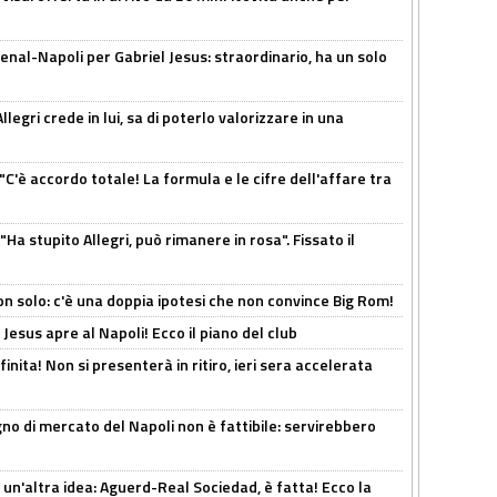
enal-Napoli per Gabriel Jesus: straordinario, ha un solo
legri crede in lui, sa di poterlo valorizzare in una
"C'è accordo totale! La formula e le cifre dell'affare tra
Ha stupito Allegri, può rimanere in rosa". Fissato il
n solo: c'è una doppia ipotesi che non convince Big Rom!
Jesus apre al Napoli! Ecco il piano del club
inita! Non si presenterà in ritiro, ieri sera accelerata
no di mercato del Napoli non è fattibile: servirebbero
un'altra idea: Aguerd-Real Sociedad, è fatta! Ecco la