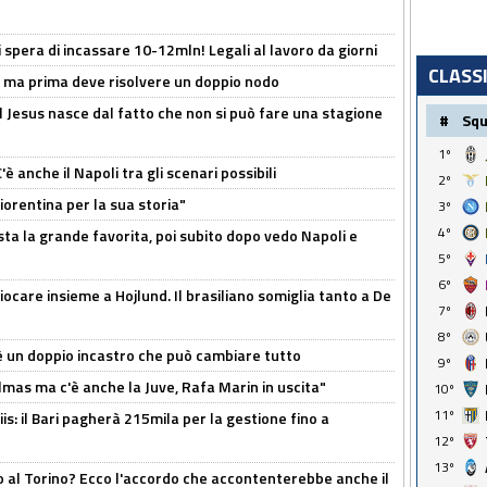
spera di incassare 10-12mln! Legali al lavoro da giorni
CLASS
s, ma prima deve risolvere un doppio nodo
l Jesus nasce dal fatto che non si può fare una stagione
#
Sq
1º
 anche il Napoli tra gli scenari possibili
2º
orentina per la sua storia"
3º
4º
sta la grande favorita, poi subito dopo vedo Napoli e
5º
6º
iocare insieme a Hojlund. Il brasiliano somiglia tanto a De
7º
8º
'è un doppio incastro che può cambiare tutto
9º
as ma c'è anche la Juve, Rafa Marin in uscita"
10º
11º
: il Bari pagherà 215mila per la gestione fino a
12º
13º
o al Torino? Ecco l'accordo che accontenterebbe anche il