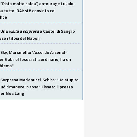
"Pista molto calda", entourage Lukaku
 tutto! RAI: si è convinto col
ahce
Una
visita a sorpresa
a Castel di Sangro
so i tifosi del Napoli
Sky, Marianella: "Accordo Arsenal-
er Gabriel Jesus: straordinario, ha un
oblema"
Sorpresa Marianucci, Schira: "Ha stupito
 può rimanere in rosa". Fissato il prezzo
 per Noa Lang