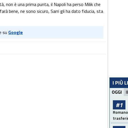
tà, non è una prima punta, il Napoli ha perso Milik che
arà bene, ne sono sicuro, Sarri gli ha dato fiducia, sta
e su
Google
I PIÙ 
OGGI
I
#1
Romano: 
trasfer