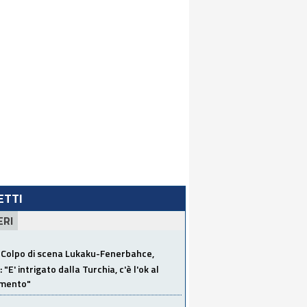
LETTI
ERI
Colpo di scena Lukaku-Fenerbahce,
"E' intrigato dalla Turchia, c'è l'ok al
imento"