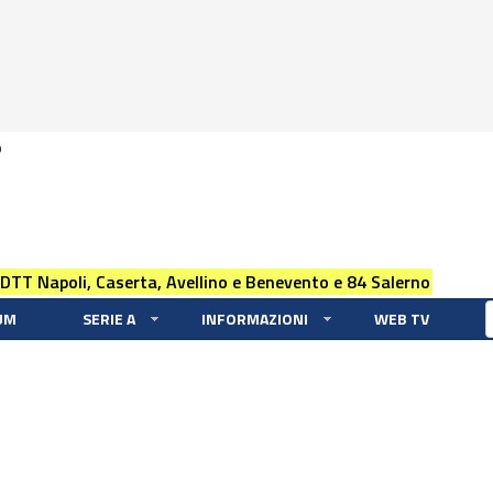
0
 DTT Napoli, Caserta, Avellino e Benevento e 84 Salerno
UM
SERIE A
INFORMAZIONI
WEB TV