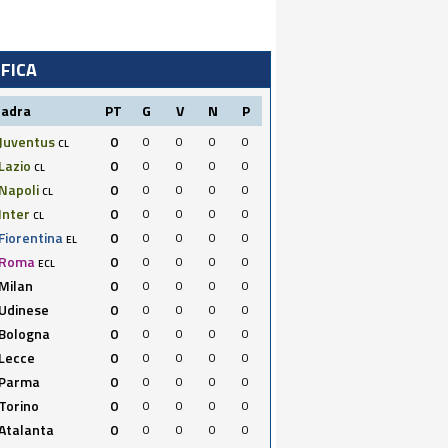
IFICA
uadra
PT
G
V
N
P
Juventus
0
0
0
0
0
CL
Lazio
0
0
0
0
0
CL
Napoli
0
0
0
0
0
CL
Inter
0
0
0
0
0
CL
Fiorentina
0
0
0
0
0
EL
Roma
0
0
0
0
0
ECL
Milan
0
0
0
0
0
Udinese
0
0
0
0
0
Bologna
0
0
0
0
0
Lecce
0
0
0
0
0
Parma
0
0
0
0
0
Torino
0
0
0
0
0
Atalanta
0
0
0
0
0