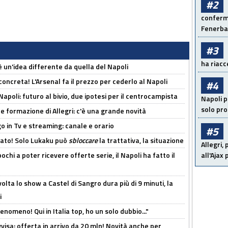
#2
conferma
Fenerb
#3
ha riacce
'è un'idea differente da quella del Napoli
oncreta! L'Arsenal fa il prezzo per cederlo al Napoli
#4
Napoli: futuro al bivio, due ipotesi per il centrocampista
Napoli p
solo pr
le formazione di Allegri: c'è una grande novità
o in Tv e streaming: canale e orario
#5
cato! Solo Lukaku può
sbloccare
la trattativa, la situazione
Allegri,
ochi a poter ricevere offerte serie, il Napoli ha fatto il
all'Ajax
olta lo show a Castel di Sangro dura più di 9 minuti, la
i
enomeno! Qui in Italia top, ho un solo dubbio..."
isa: offerta in arrivo da 20 mln! Novità anche per