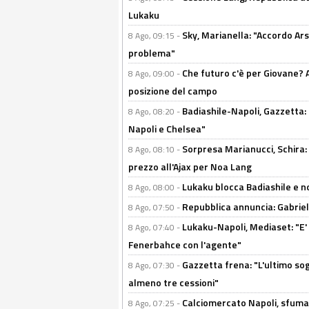
Lukaku
Sky, Marianella: "Accordo Ars
8 Ago, 09:15 -
problema"
Che futuro c'è per Giovane? Al
8 Ago, 09:00 -
posizione del campo
Badiashile-Napoli, Gazzetta: 
8 Ago, 08:20 -
Napoli e Chelsea"
Sorpresa Marianucci, Schira: "
8 Ago, 08:10 -
prezzo all'Ajax per Noa Lang
Lukaku blocca Badiashile e no
8 Ago, 08:00 -
Repubblica annuncia: Gabriel 
8 Ago, 07:50 -
Lukaku-Napoli, Mediaset: "E' f
8 Ago, 07:40 -
Fenerbahce con l'agente"
Gazzetta frena: "L'ultimo sog
8 Ago, 07:30 -
almeno tre cessioni"
Calciomercato Napoli, sfuma 
8 Ago, 07:25 -