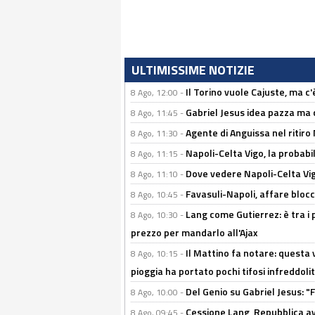
ULTIMISSIME NOTIZIE
Il Torino vuole Cajuste, ma c
8 Ago, 12:00 -
Gabriel Jesus idea pazza ma c
8 Ago, 11:45 -
Agente di Anguissa nel ritiro 
8 Ago, 11:30 -
Napoli-Celta Vigo, la probabi
8 Ago, 11:15 -
Dove vedere Napoli-Celta Vig
8 Ago, 11:10 -
Favasuli-Napoli, affare bloc
8 Ago, 10:45 -
Lang come Gutierrez: è tra i p
8 Ago, 10:30 -
prezzo per mandarlo all'Ajax
Il Mattino fa notare: questa v
8 Ago, 10:15 -
pioggia ha portato pochi tifosi infreddolit
Del Genio su Gabriel Jesus: "F
8 Ago, 10:00 -
Cessione Lang, Repubblica avv
8 Ago, 09:45 -