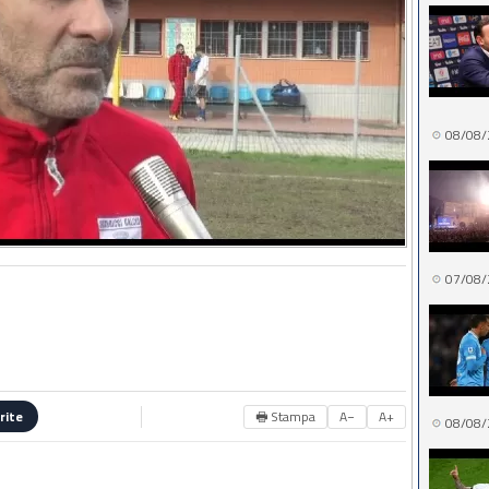
08/08/
07/08/
🖶 Stampa
A−
A+
rite
08/08/