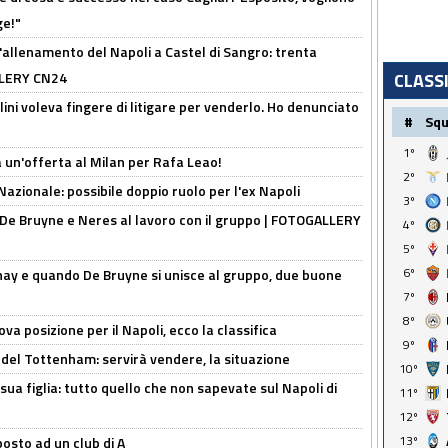
ge!"
'allenamento del Napoli a Castel di Sangro: trenta
ALLERY CN24
CLASS
lini voleva fingere di litigare per venderlo. Ho denunciato
#
Sq
1º
 un'offerta al Milan per Rafa Leao!
2º
Nazionale: possibile doppio ruolo per l'ex Napoli
3º
 De Bruyne e Neres al lavoro con il gruppo | FOTOGALLERY
4º
5º
6º
nay e quando De Bruyne si unisce al gruppo, due buone
7º
8º
a posizione per il Napoli, ecco la classifica
9º
 del Tottenham: servirà vendere, la situazione
10º
sua figlia: tutto quello che non sapevate sul Napoli di
11º
12º
13º
osto ad un club di A