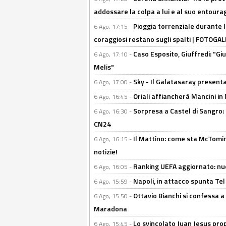
addossare la colpa a lui e al suo entoura
Pioggia torrenziale durante l
6 Ago, 17:15 -
coraggiosi restano sugli spalti | FOTOG
Caso Esposito, Giuffredi: "Giu
6 Ago, 17:10 -
Melis"
Sky - Il Galatasaray presenta
6 Ago, 17:00 -
Oriali affiancherà Mancini in 
6 Ago, 16:45 -
Sorpresa a Castel di Sangro:
6 Ago, 16:30 -
CN24
Il Mattino: come sta McTomi
6 Ago, 16:15 -
notizie!
Ranking UEFA aggiornato: nuov
6 Ago, 16:05 -
Napoli, in attacco spunta Tel
6 Ago, 15:59 -
Ottavio Bianchi si confessa a 
6 Ago, 15:50 -
Maradona
Lo svincolato Juan Jesus prop
6 Ago, 15:45 -