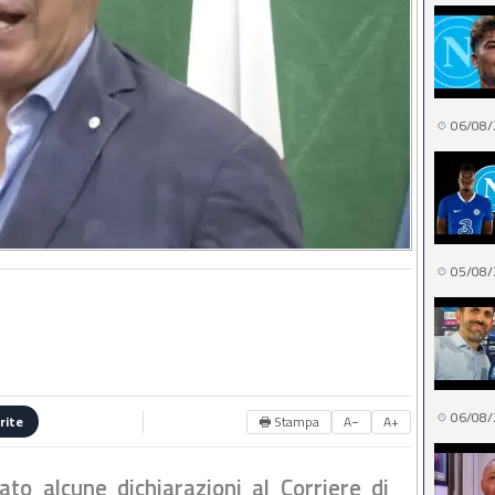
06/08/
05/08/
06/08/
🖶 Stampa
A−
A+
rite
ato alcune dichiarazioni al Corriere di