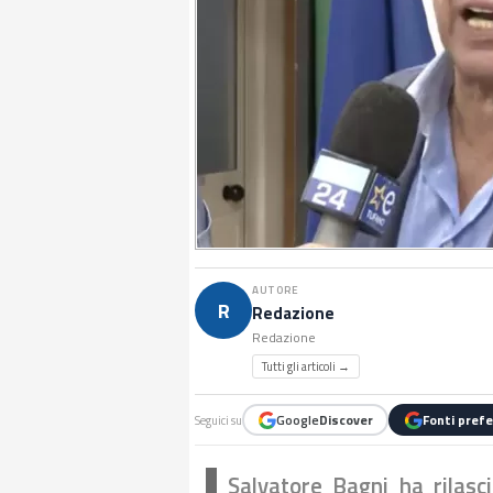
AUTORE
R
Redazione
Redazione
Tutti gli articoli →
Google
Discover
Fonti prefe
Seguici su
Salvatore Bagni ha rilasci