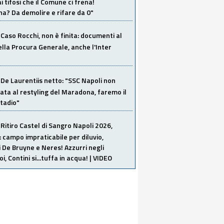
i tifosi che il Comune ci frena!
a? Da demolire e rifare da 0"
Caso Rocchi, non è finita: documenti al
ella Procura Generale, anche l'Inter
De Laurentiis netto: "SSC Napoli non
ata al restyling del Maradona, faremo il
tadio"
Ritiro Castel di Sangro Napoli 2026,
: campo impraticabile per diluvio,
i De Bruyne e Neres! Azzurri negli
i, Contini si...tuffa in acqua! | VIDEO