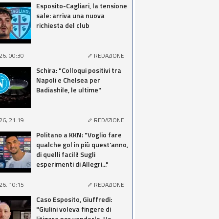
Esposito-Cagliari, la tensione
sale: arriva una nuova
richiesta del club
26, 00:30
REDAZIONE
Schira: "Colloqui positivi tra
Napoli e Chelsea per
Badiashile, le ultime"
26, 21:19
REDAZIONE
Politano a KKN: "Voglio fare
qualche gol in più quest'anno,
di quelli facili! Sugli
esperimenti di Allegri..."
26, 10:15
REDAZIONE
Caso Esposito, Giuffredi:
"Giulini voleva fingere di
litigare per venderlo. Ho