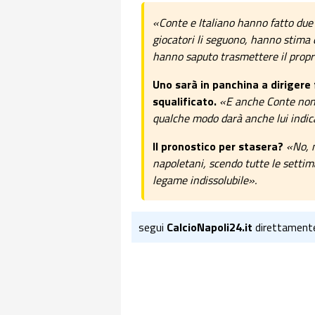
«Conte e Italiano hanno fatto due 
giocatori li seguono, hanno stima d
hanno saputo trasmettere il propr
Uno sarà in panchina a dirigere 
squalificato.
«E anche Conte non 
qualche modo darà anche lui indica
Il pronostico per stasera?
«No, n
napoletani, scendo tutte le settim
legame indissolubile».
segui
CalcioNapoli24.it
direttament