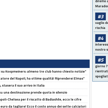
diremo a
Maradon
#3
vaglio d
rischia
#4
interess
nostro s
#5
giorno 7
rientrat
ci su Koopmeiners: almeno tre club hanno chiesto notizie"
spogliato
catore del Napoli, ha ottime qualità! Riprenderei Elmas"
stasera il suo arrivo in Italia
ku: una destinazione prende quota in silenzio
oli-Chelsea per il riscatto di Badiashile, ecco le cifre
i euro da tagliare! Ecco il costo annuo dei sette calciatori