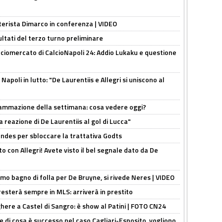
nterista Dimarco in conferenza | VIDEO
ultati del terzo turno preliminare
ciomercato di CalcioNapoli 24: Addio Lukaku e questione
apoli in lutto: "De Laurentiis e Allegri si uniscono al
rammazione della settimana: cosa vedere oggi?
la reazione di De Laurentiis al gol di Lucca"
ndes per sbloccare la trattativa Godts
o con Allegri! Avete visto il bel segnale dato da De
rimo bagno di folla per De Bruyne, si rivede Neres | VIDEO
sterà sempre in MLS: arriverà in prestito
here a Castel di Sangro: è show al Patini | FOTO CN24
 di cosa è successo nel caso Cagliari-Esposito, vogliono