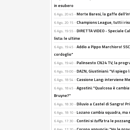
in esubero
Morte Baresi, la gaffe dell'i
6 Ago, 20:45 -
Champions League, tutti i ris
6 Ago, 20:15 -
DIRETTA VIDEO - Speciale Cal
6 Ago, 19:55 -
lista: le ultime
Addio a Pippo Marchioro! SSC N
6 Ago, 19:45 -
cordoglio"
Palinsesto CN24 TV, la prog
6 Ago, 19:40 -
DAZN, Giustiniani: "Vi spiego 
6 Ago, 19:00 -
Cassione Lang: interviene Me
6 Ago, 18:54 -
Agostini: "Qualcosa è cambiat
6 Ago, 18:45 -
Bruyne?"
Diluvio a Castel di Sangro! P
6 Ago, 18:30 -
Lozano cambia squadra, ma re
6 Ago, 18:10 -
Contini si
tuffa
tra le pozzang
6 Ago, 17:30 -
Corona annuncia: "Ho le prove
6 Ago, 17:20 -