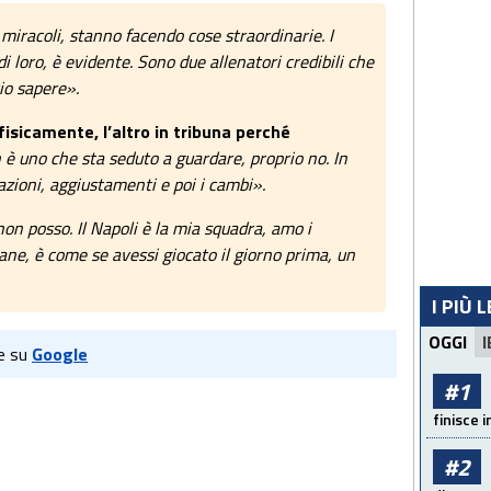
miracoli, stanno facendo cose straordinarie. I
i loro, è evidente. Sono due allenatori credibili che
io sapere».
fisicamente, l’altro in tribuna perché
è uno che sta seduto a guardare, proprio no. In
zioni, aggiustamenti e poi i cambi».
on posso. Il Napoli è la mia squadra, amo i
ane, è come se avessi giocato il giorno prima, un
I PIÙ 
OGGI
I
e su
Google
#1
finisce i
#2