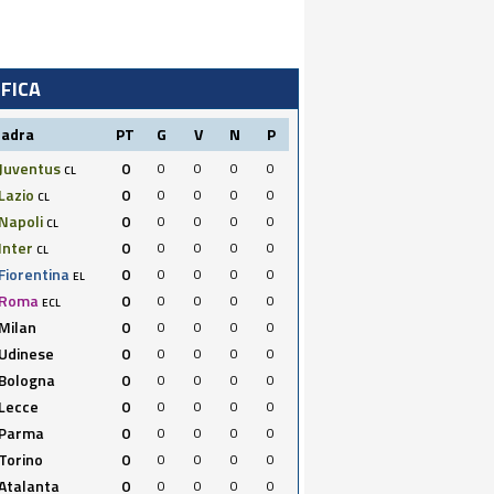
IFICA
uadra
PT
G
V
N
P
Juventus
0
0
0
0
0
CL
Lazio
0
0
0
0
0
CL
Napoli
0
0
0
0
0
CL
Inter
0
0
0
0
0
CL
Fiorentina
0
0
0
0
0
EL
Roma
0
0
0
0
0
ECL
Milan
0
0
0
0
0
Udinese
0
0
0
0
0
Bologna
0
0
0
0
0
Lecce
0
0
0
0
0
Parma
0
0
0
0
0
Torino
0
0
0
0
0
Atalanta
0
0
0
0
0