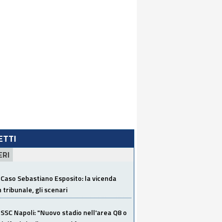
LETTI
ERI
Caso Sebastiano Esposito: la vicenda
n tribunale, gli scenari
SSC Napoli: "Nuovo stadio nell'area Q8 o