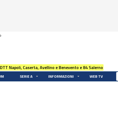
0
 DTT Napoli, Caserta, Avellino e Benevento e 84 Salerno
UM
SERIE A
INFORMAZIONI
WEB TV